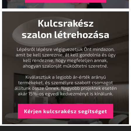
Kulcsrakész
szalon létrehozása
Lépésről lépésre végigvezetjük Önt mindazon,
amit be kell szereznie, át kell gondolnia és úgy
kell rendeznie, hogy megfeleljen annak,
ahogyan szalonját működtetni szeretné.
Kiválasztjuk a legjobb ár-érték arányú
termékeket, és személyre szabott csomagot
állítunk össze Önnek. Nagyobb projektek esetén
akár 15%-os egyedi kedvezményt is kínálunk.
Kérjen kulcsrakész segítséget