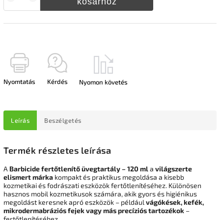
kosárhoz
Nyomtatás
Kérdés
Nyomon követés
Leírás
Beszélgetés
Termék részletes leírása
A
Barbicide fertőtlenítő üvegtartály – 120 ml
a
világszerte
elismert márka
kompakt és praktikus megoldása a kisebb
kozmetikai és fodrászati eszközök fertőtlenítéséhez. Különösen
hasznos mobil kozmetikusok számára, akik gyors és higiénikus
megoldást keresnek apró eszközök – például
vágókések, kefék,
mikrodermabráziós fejek vagy más precíziós tartozékok
–
fertőtlenítéséhez.