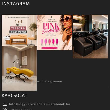
INSTAGRAM
Kövessen minket az Instagramon
KAPCSOLAT
Info
@
nagykereskedelem-szalonok.hu