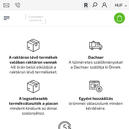
HUF
Keresés
A raktáron lévő termékek
Dachser
valóban raktáron vannak
A túlméretes szállítmányokat
48 órán belül elküldjük a
a Dachser szállítja ki Önnek.
raktáron lévő termékeket.
A legszélesebb
Egyéni hozzáállás
termékválaszték a piacon
örömmel válaszolunk minden
mindent kínálunk az álmai
kérdésére.
szalonjához.