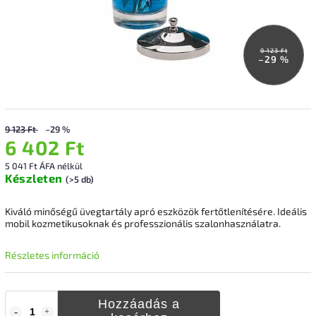
9 123 Ft
–29 %
9 123 Ft
–29 %
6 402 Ft
5 041 Ft ÁFA nélkül
Készleten
(>5 db)
Kiváló minőségű üvegtartály apró eszközök fertőtlenítésére. Ideális
mobil kozmetikusoknak és professzionális szalonhasználatra.
Részletes információ
Hozzáadás a