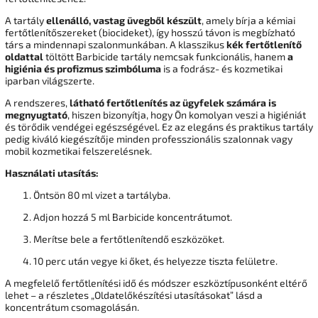
A tartály
ellenálló, vastag üvegből készült
, amely bírja a kémiai
fertőtlenítőszereket (biocideket), így hosszú távon is megbízható
társ a mindennapi szalonmunkában. A klasszikus
kék fertőtlenítő
oldattal
töltött Barbicide tartály nemcsak funkcionális, hanem
a
higiénia és profizmus szimbóluma
is a fodrász- és kozmetikai
iparban világszerte.
A rendszeres,
látható fertőtlenítés az ügyfelek számára is
megnyugtató
, hiszen bizonyítja, hogy Ön komolyan veszi a higiéniát
és törődik vendégei egészségével. Ez az elegáns és praktikus tartály
pedig kiváló kiegészítője minden professzionális szalonnak vagy
mobil kozmetikai felszerelésnek.
Használati utasítás:
Öntsön 80 ml vizet a tartályba.
Adjon hozzá 5 ml Barbicide koncentrátumot.
Merítse bele a fertőtlenítendő eszközöket.
10 perc után vegye ki őket, és helyezze tiszta felületre.
A megfelelő fertőtlenítési idő és módszer eszköztípusonként eltérő
lehet – a részletes „Oldatelőkészítési utasításokat” lásd a
koncentrátum csomagolásán.