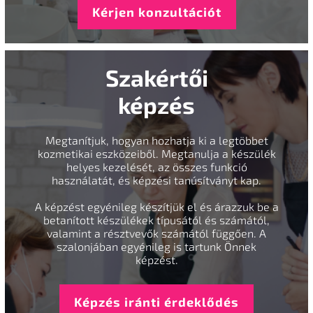
Kérjen konzultációt
Szakértői
képzés
Megtanítjuk, hogyan hozhatja ki a legtöbbet
kozmetikai eszközeiből. Megtanulja a készülék
helyes kezelését, az összes funkció
használatát, és képzési tanúsítványt kap.
A képzést egyénileg készítjük el és árazzuk be a
betanított készülékek típusától és számától,
valamint a résztvevők számától függően. A
szalonjában egyénileg is tartunk Önnek
képzést.
Képzés iránti érdeklődés