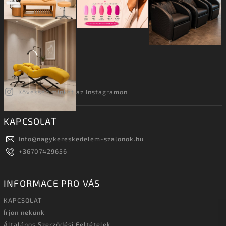
Kövessen minket az Instagramon
KAPCSOLAT
Info
@
nagykereskedelem-szalonok.hu
+36707429656
INFORMACE PRO VÁS
KAPCSOLAT
Írjon nekünk
Általános Szerződési Feltételek