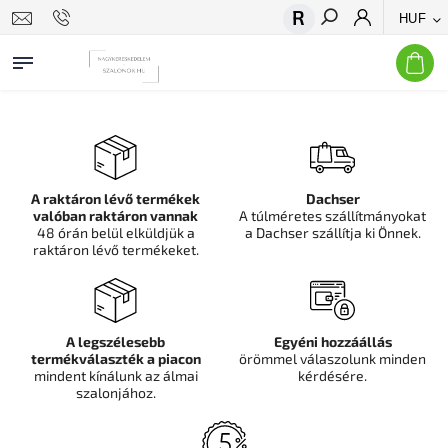
HUF
Keresés
A raktáron lévő termékek
Dachser
valóban raktáron vannak
A túlméretes szállítmányokat
48 órán belül elküldjük a
a Dachser szállítja ki Önnek.
raktáron lévő termékeket.
A legszélesebb
Egyéni hozzáállás
termékválaszték a piacon
örömmel válaszolunk minden
mindent kínálunk az álmai
kérdésére.
szalonjához.