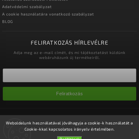
Adatvédelmi szabályzat
A cookie használatára vonatkozó szabályzat
BLOG
FELIRATKOZÁS HÍRLEVÉLRE
Adja meg az e-mail címét, és mi tájékoztatást küldünk
webáruházunk új termékeiről.
Feliratkozás
Copyright 2026
Nagykereskedelem-szalonok
. Minden jog
fenntartva.
Weboldalunk használatával jóváhagyja a cookie-k használatát a
Cookie-kkal kapcsolatos irányelv értelmében.
Süti beállítások szerkesztése
Vytvořil
Shoptet
| Design
Shoptak.cz.