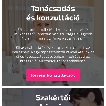
Tanácsadás
és konzultáció
Új szalont alapít? Modernizálni szeretné
működését? Tanácsra van szüksége a legjobb
ár/teljesítmény arányú vásárláshoz?
Kihasználhatja 15 éves tapasztalatunkat az
iparágban. Nagy tapasztalattal rendelkezünk az
új és tapasztalt szépségipari, fodrászati és
fitnesz vállalkozások tanácsadásában.
Kérjen konzultációt
Szakértői