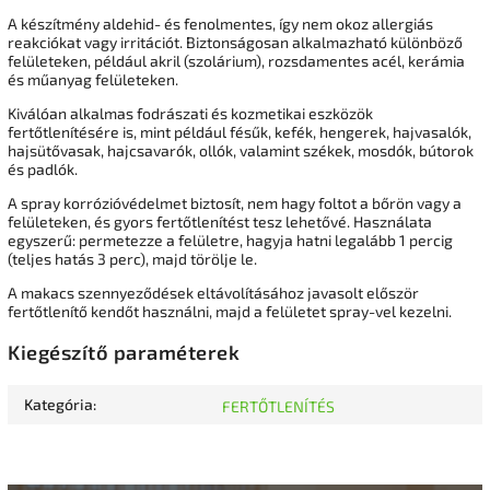
A készítmény aldehid- és fenolmentes, így nem okoz allergiás
reakciókat vagy irritációt. Biztonságosan alkalmazható különböző
felületeken, például akril (szolárium), rozsdamentes acél, kerámia
és műanyag felületeken.
Kiválóan alkalmas fodrászati és kozmetikai eszközök
fertőtlenítésére is, mint például fésűk, kefék, hengerek, hajvasalók,
hajsütővasak, hajcsavarók, ollók, valamint székek, mosdók, bútorok
és padlók.
A spray korrózióvédelmet biztosít, nem hagy foltot a bőrön vagy a
felületeken, és gyors fertőtlenítést tesz lehetővé. Használata
egyszerű: permetezze a felületre, hagyja hatni legalább 1 percig
(teljes hatás 3 perc), majd törölje le.
A makacs szennyeződések eltávolításához javasolt először
fertőtlenítő kendőt használni, majd a felületet spray-vel kezelni.
Kiegészítő paraméterek
Kategória
:
FERTŐTLENÍTÉS