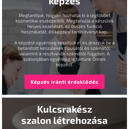
képzés
Megtanítjuk, hogyan hozhatja ki a legtöbbet
kozmetikai eszközeiből. Megtanulja a készülék
helyes kezelését, az összes funkció
használatát, és képzési tanúsítványt kap.
A képzést egyénileg készítjük el és árazzuk be a
betanított készülékek típusától és számától,
valamint a résztvevők számától függően. A
szalonjában egyénileg is tartunk Önnek
képzést.
Képzés iránti érdeklődés
Kulcsrakész
szalon létrehozása