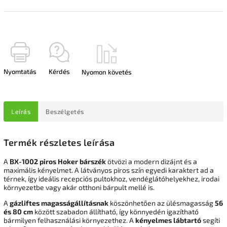
Nyomtatás
Kérdés
Nyomon követés
Leírás
Beszélgetés
Termék részletes leírása
A
BX-1002 piros Hoker bárszék
ötvözi a modern dizájnt és a
maximális kényelmet. A látványos piros szín egyedi karaktert ad a
térnek, így ideális recepciós pultokhoz, vendéglátóhelyekhez, irodai
környezetbe vagy akár otthoni bárpult mellé is.
A
gázliftes magasságállításnak
köszönhetően az ülésmagasság
56
és 80 cm
között szabadon állítható, így könnyedén igazítható
bármilyen felhasználási környezethez. A
kényelmes lábtartó
segíti