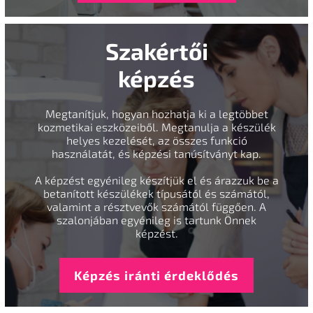
Szakértői
képzés
Megtanítjuk, hogyan hozhatja ki a legtöbbet
kozmetikai eszközeiből. Megtanulja a készülék
helyes kezelését, az összes funkció
használatát, és képzési tanúsítványt kap.
A képzést egyénileg készítjük el és árazzuk be a
betanított készülékek típusától és számától,
valamint a résztvevők számától függően. A
szalonjában egyénileg is tartunk Önnek
képzést.
Képzés iránti érdeklődés