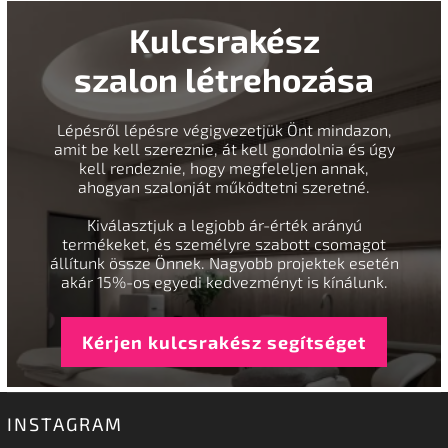
Kulcsrakész
szalon létrehozása
Lépésről lépésre végigvezetjük Önt mindazon,
amit be kell szereznie, át kell gondolnia és úgy
kell rendeznie, hogy megfeleljen annak,
ahogyan szalonját működtetni szeretné.
Kiválasztjuk a legjobb ár-érték arányú
termékeket, és személyre szabott csomagot
állítunk össze Önnek. Nagyobb projektek esetén
akár 15%-os egyedi kedvezményt is kínálunk.
Kérjen kulcsrakész segítséget
INSTAGRAM