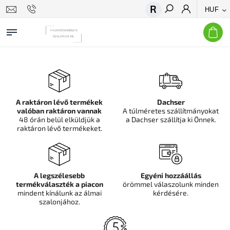
HUF
Keresés
A raktáron lévő termékek
Dachser
valóban raktáron vannak
A túlméretes szállítmányokat
48 órán belül elküldjük a
a Dachser szállítja ki Önnek.
raktáron lévő termékeket.
A legszélesebb
Egyéni hozzáállás
termékválaszték a piacon
örömmel válaszolunk minden
mindent kínálunk az álmai
kérdésére.
szalonjához.