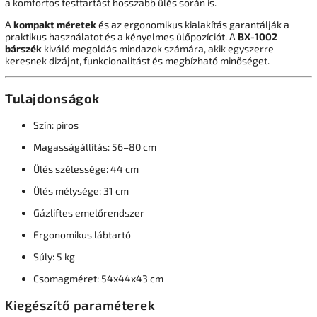
a komfortos testtartást hosszabb ülés során is.
A
kompakt méretek
és az ergonomikus kialakítás garantálják a
praktikus használatot és a kényelmes ülőpozíciót. A
BX-1002
bárszék
kiváló megoldás mindazok számára, akik egyszerre
keresnek dizájnt, funkcionalitást és megbízható minőséget.
Tulajdonságok
Szín: piros
Magasságállítás: 56–80 cm
Ülés szélessége: 44 cm
Ülés mélysége: 31 cm
Gázliftes emelőrendszer
Ergonomikus lábtartó
Súly: 5 kg
Csomagméret: 54x44x43 cm
Kiegészítő paraméterek