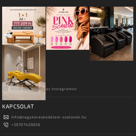
Kövessen minket az Instagramon
KAPCSOLAT
Info
@
nagykereskedelem-szalonok.hu
+36707429656