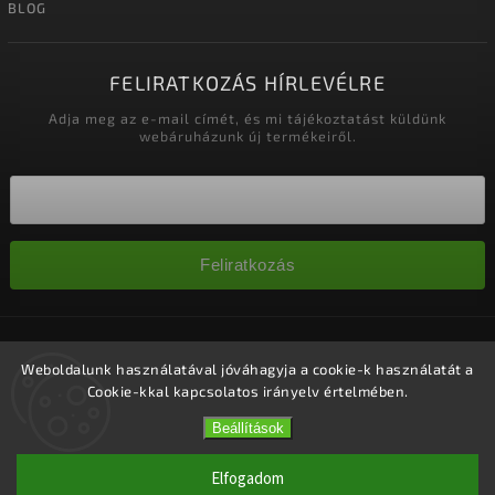
BLOG
FELIRATKOZÁS HÍRLEVÉLRE
Adja meg az e-mail címét, és mi tájékoztatást küldünk
webáruházunk új termékeiről.
Feliratkozás
Copyright 2026
Nagykereskedelem-szalonok
. Minden jog
fenntartva.
Weboldalunk használatával jóváhagyja a cookie-k használatát a
Cookie-kkal kapcsolatos irányelv értelmében.
Süti beállítások szerkesztése
Vytvořil
Shoptet
| Design
Shoptak.cz.
Beállítások
Elfogadom