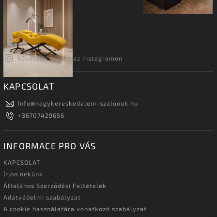
Kövessen minket az Instagramon
KAPCSOLAT
Info
@
nagykereskedelem-szalonok.hu
+36707429656
INFORMACE PRO VÁS
KAPCSOLAT
Írjon nekünk
Általános Szerződési Feltételek
Adatvédelmi szabályzat
A cookie használatára vonatkozó szabályzat