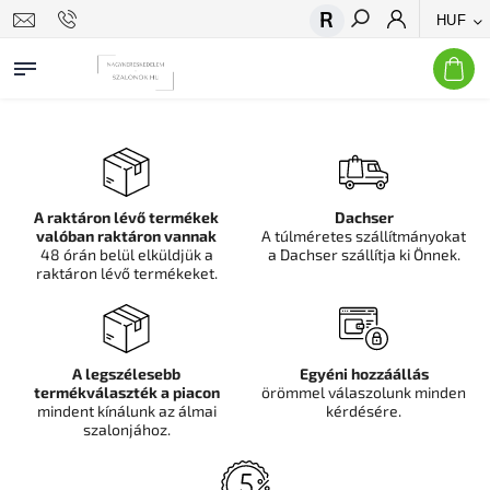
HUF
Keresés
A raktáron lévő termékek
Dachser
valóban raktáron vannak
A túlméretes szállítmányokat
48 órán belül elküldjük a
a Dachser szállítja ki Önnek.
raktáron lévő termékeket.
A legszélesebb
Egyéni hozzáállás
termékválaszték a piacon
örömmel válaszolunk minden
mindent kínálunk az álmai
kérdésére.
szalonjához.