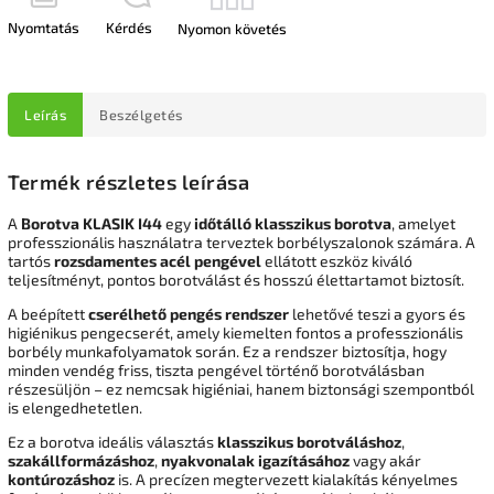
Nyomtatás
Kérdés
Nyomon követés
Leírás
Beszélgetés
Termék részletes leírása
A
Borotva KLASIK I44
egy
időtálló klasszikus borotva
, amelyet
professzionális használatra terveztek borbélyszalonok számára. A
tartós
rozsdamentes acél pengével
ellátott eszköz kiváló
teljesítményt, pontos borotválást és hosszú élettartamot biztosít.
A beépített
cserélhető pengés rendszer
lehetővé teszi a gyors és
higiénikus pengecserét, amely kiemelten fontos a professzionális
borbély munkafolyamatok során. Ez a rendszer biztosítja, hogy
minden vendég friss, tiszta pengével történő borotválásban
részesüljön – ez nemcsak higiéniai, hanem biztonsági szempontból
is elengedhetetlen.
Ez a borotva ideális választás
klasszikus borotváláshoz
,
szakállformázáshoz
,
nyakvonalak igazításához
vagy akár
kontúrozáshoz
is. A precízen megtervezett kialakítás kényelmes