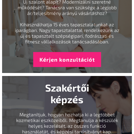
Új szalont alapít? Modernizálni szeretné
működését? Tanácsra van szüksége a legjobb
ár/teljesítmény arányú vásárláshoz?
Kihasználhatja 15 éves tapasztalatunkat az
iparágban. Nagy tapasztalattal rendelkezünk az
új és tapasztalt szépségipari, fodrászati és
fitnesz vállalkozások tanácsadásában.
Kérjen konzultációt
Szakértői
képzés
Megtanítjuk, hogyan hozhatja ki a legtöbbet
kozmetikai eszközeiből. Megtanulja a készülék
helyes kezelését, az összes funkció
használatát, és képzési tanúsítványt kap.