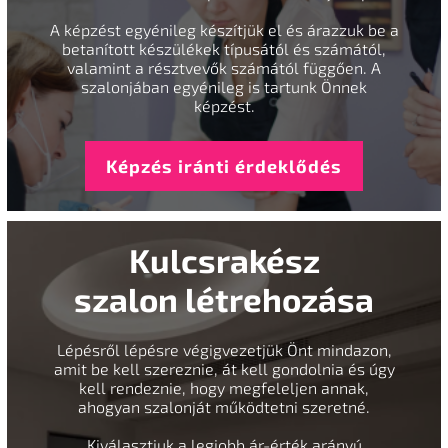
A képzést egyénileg készítjük el és árazzuk be a
betanított készülékek típusától és számától,
valamint a résztvevők számától függően. A
szalonjában egyénileg is tartunk Önnek
képzést.
Képzés iránti érdeklődés
Kulcsrakész
szalon létrehozása
Lépésről lépésre végigvezetjük Önt mindazon,
amit be kell szereznie, át kell gondolnia és úgy
kell rendeznie, hogy megfeleljen annak,
ahogyan szalonját működtetni szeretné.
Kiválasztjuk a legjobb ár-érték arányú