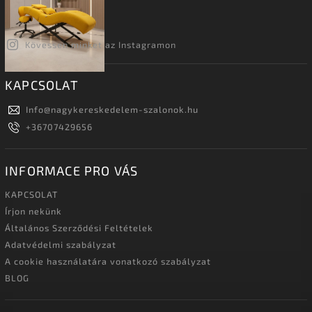
Kövessen minket az Instagramon
KAPCSOLAT
Info
@
nagykereskedelem-szalonok.hu
+36707429656
INFORMACE PRO VÁS
KAPCSOLAT
Írjon nekünk
Általános Szerződési Feltételek
Adatvédelmi szabályzat
A cookie használatára vonatkozó szabályzat
BLOG