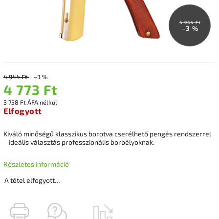
4 944 Ft
–3 %
4 944 Ft
–3 %
4 773 Ft
3 758 Ft ÁFA nélkül
Elfogyott
Kiváló minőségű klasszikus borotva cserélhető pengés rendszerrel
– ideális választás professzionális borbélyoknak.
Részletes információ
A tétel elfogyott…