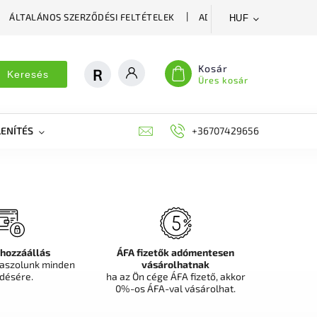
ÁLTALÁNOS SZERZŐDÉSI FELTÉTELEK
ADATVÉDELMI SZABÁLYZA
HUF
Kosár
Keresés
Üres kosár
ENÍTÉS
DEKORÁCIÓS FALPANEL, MŰNÖVÉNY FAL
+36707429656
FIT
 hozzáállás
ÁFA fizetők adómentesen
aszolunk minden
vásárolhatnak
désére.
ha az Ön cége ÁFA fizető, akkor
0%-os ÁFA-val vásárolhat.