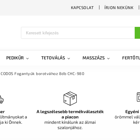
KAPCSOLAT
ÍRJON NEKÜNK
PEDIKŰR
TETOVÁLÁS
MASSZÁZS
FERTŐTL
CODOS Fogantyúk borotvához 8db CHC-980
er
A legszélesebb termékválaszték
Egyéni
llítmányokat a
a piacon
örömmel vál
ja ki Önnek.
mindent kínálunk az álmai
kér
szalonjához.