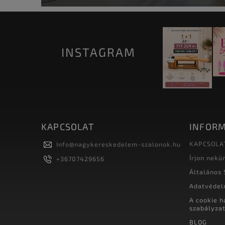
INSTAGRAM
KAPCSOLAT
INFORM
KAPCSOLA
Info
@
nagykereskedelem-szalonok.hu
Írjon nekü
+36707429656
Általános 
Adatvédel
A cookie h
szabályza
BLOG