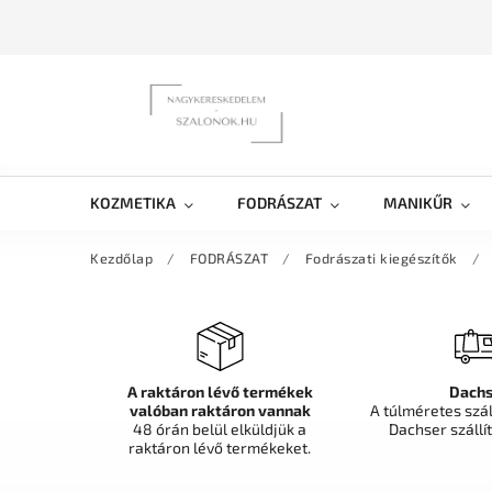
KOZMETIKA
FODRÁSZAT
MANIKŰR
Kezdőlap
/
FODRÁSZAT
/
Fodrászati kiegészítők
/
A raktáron lévő termékek
Dachs
valóban raktáron vannak
A túlméretes szá
48 órán belül elküldjük a
Dachser szállít
raktáron lévő termékeket.