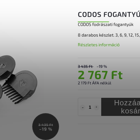
CODOS FOGANTYÚ
CODOS fodrászati fogantyúk
8 darabos készlet. 3, 6, 9, 12, 1
Részletes információ
3 435 Ft
–19 %
2 767 Ft
2 179 Ft ÁFA nélkül
Hozzáa
kosá
3 435 Ft
–19 %