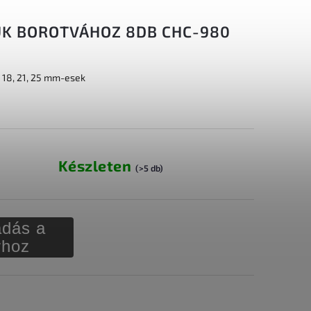
K BOROTVÁHOZ 8DB CHC-980
5, 18, 21, 25 mm-esek
Készleten
(>5 db)
dás a
rhoz