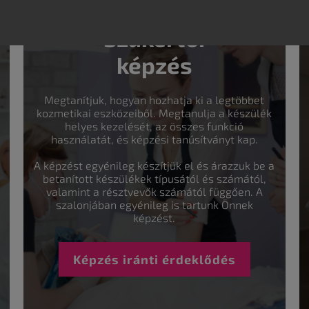
Szakértői
képzés
Megtanítjuk, hogyan hozhatja ki a legtöbbet
kozmetikai eszközeiből. Megtanulja a készülék
helyes kezelését, az összes funkció
használatát, és képzési tanúsítványt kap.
A képzést egyénileg készítjük el és árazzuk be a
betanított készülékek típusától és számától,
valamint a résztvevők számától függően. A
szalonjában egyénileg is tartunk Önnek
képzést.
Képzés iránti érdeklődés