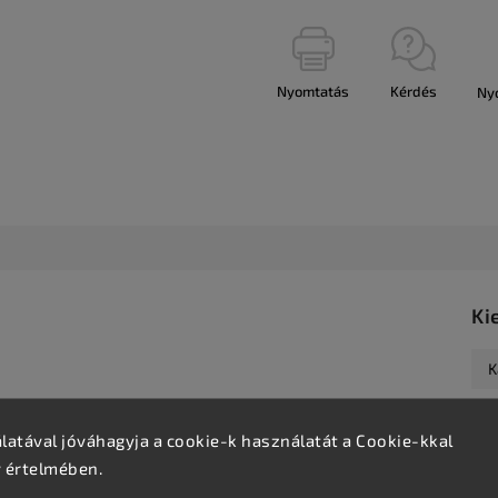
Nyomtatás
Kérdés
Ny
Ki
K
atával jóváhagyja a cookie-k használatát a Cookie-kkal
v értelmében.