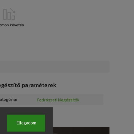
omon követés
egészítő paraméterek
ategória
:
Fodrászati kiegészítők
Elfogadom