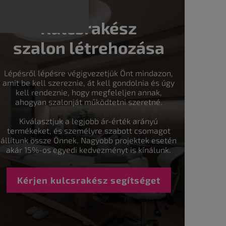
Kulcsrakész
szalon létrehozása
Lépésről lépésre végigvezetjük Önt mindazon,
amit be kell szereznie, át kell gondolnia és úgy
kell rendeznie, hogy megfeleljen annak,
ahogyan szalonját működtetni szeretné.
Kiválasztjuk a legjobb ár-érték arányú
termékeket, és személyre szabott csomagot
állítunk össze Önnek. Nagyobb projektek esetén
akár 15%-os egyedi kedvezményt is kínálunk.
Kérjen kulcsrakész segítséget