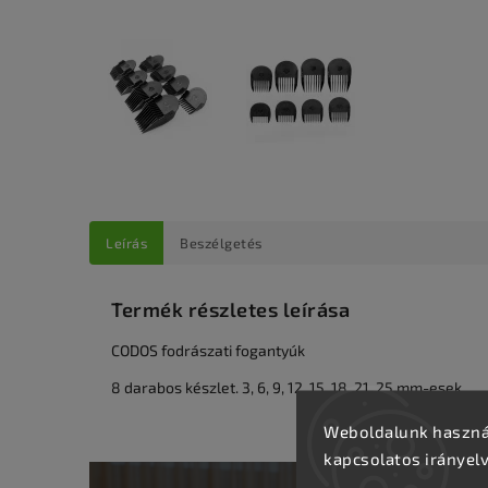
Leírás
Beszélgetés
Termék részletes leírása
CODOS fodrászati fogantyúk
8 darabos készlet. 3, 6, 9, 12, 15, 18, 21, 25 mm-esek
Weboldalunk használ
kapcsolatos irányel