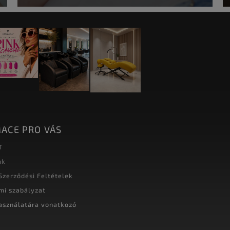
ACE PRO VÁS
T
nk
Szerződési Feltételek
mi szabályzat
asználatára vonatkozó
t