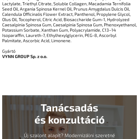
Lactylate, Triethyl Citrate, Soluble Collagen, Macadamia Ternifolia
Seed Oil, Argania Spinosa Kernel Oil, Prunus Amygdalus Dulcis Oil,
Calendula Officinalis Flower Extract, Panthenol, Propylene Glycol,
Olus Oil, Tocopherol, Citric Acid, Biosaccharide Gum-1, Hydrolyzed
Caesalpinia Spinosa Gum, Caesalpinia Spinosa Gum, Phenoxyethanol,
Potassium Sorbate, Xanthan Gum, Polyacrylamide, C13–14
Isoparaffin, Laureth-7, Ethylhexylglycerin, PEG-8, Ascorbyl
Palmitate, Ascorbic Acid, Limonene.
Gyártó
VYNN GROUP Sp. z o.o.
Tanácsadás
és konzultáció
Új szalont alapít? Modernizálni szeretné