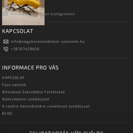
Kövessen minket az Instagramon
KAPCSOLAT
Info
@
nagykereskedelem-szalonok.hu
+36707429656
INFORMACE PRO VÁS
KAPCSOLAT
Írjon nekünk
Általános Szerződési Feltételek
Adatvédelmi szabályzat
A cookie használatára vonatkozó szabályzat
BLOG