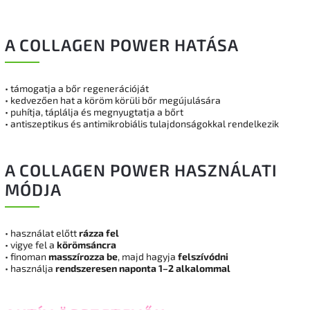
A COLLAGEN POWER HATÁSA
•
támogatja a bőr regenerációját
•
kedvezően hat a köröm körüli bőr megújulására
•
puhítja, táplálja és megnyugtatja a bőrt
•
antiszeptikus és antimikrobiális tulajdonságokkal rendelkezik
A COLLAGEN POWER HASZNÁLATI
MÓDJA
•
használat előtt
rázza fel
•
vigye fel a
körömsáncra
• finoman
masszírozza be
, majd hagyja
felszívódni
•
használja
rendszeresen naponta 1–2 alkalommal