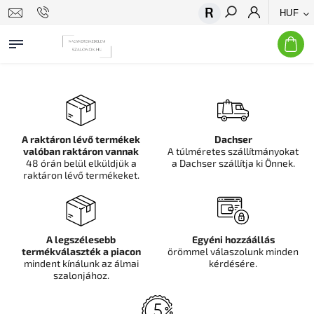
HUF
Keresés
A raktáron lévő termékek
Dachser
valóban raktáron vannak
A túlméretes szállítmányokat
48 órán belül elküldjük a
a Dachser szállítja ki Önnek.
raktáron lévő termékeket.
A legszélesebb
Egyéni hozzáállás
termékválaszték a piacon
örömmel válaszolunk minden
mindent kínálunk az álmai
kérdésére.
szalonjához.