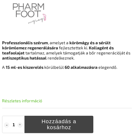
Professzionális szérum
, amelyet a
körömágy és a sérült
körömlemez regenerálására
fejlesztettek ki.
Kollagént és
teafaolajat
tartalmaz, amelyek támogatják a bőr regenerációját és
antiszeptikus hatással
rendelkeznek.
A
15 ml-es kiszerelés
körülbelül
60 alkalmazásra
elegendő.
Részletes információ
Hozzáadás a
kosárhoz