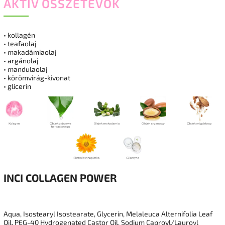
AKTÍV ÖSSZETEVŐK
•
kollagén
•
teafaolaj
•
makadámiaolaj
•
argánolaj
•
mandulaolaj
• körömvirág-kivonat
•
glicerin
INCI
COLLAGEN POWER
Aqua, Isostearyl Isostearate, Glycerin, Melaleuca Alternifolia Leaf
Oil, PEG-40 Hydrogenated Castor Oil, Sodium Caproyl/Lauroyl