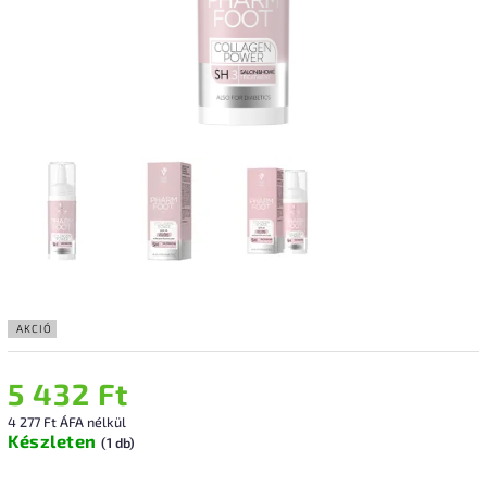
AKCIÓ
5 432 Ft
4 277 Ft ÁFA nélkül
Készleten
(1 db)