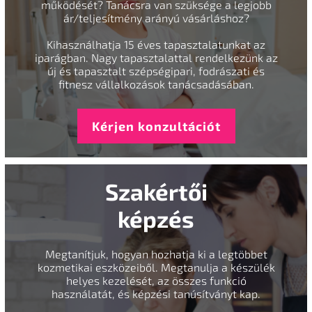
működését? Tanácsra van szüksége a legjobb
ár/teljesítmény arányú vásárláshoz?
Kihasználhatja 15 éves tapasztalatunkat az
iparágban. Nagy tapasztalattal rendelkezünk az
új és tapasztalt szépségipari, fodrászati és
fitnesz vállalkozások tanácsadásában.
Kérjen konzultációt
Szakértői
képzés
Megtanítjuk, hogyan hozhatja ki a legtöbbet
kozmetikai eszközeiből. Megtanulja a készülék
helyes kezelését, az összes funkció
használatát, és képzési tanúsítványt kap.