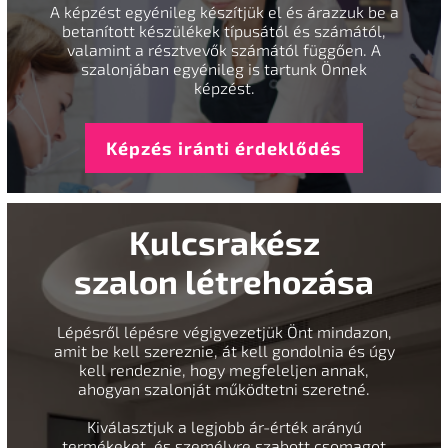
A képzést egyénileg készítjük el és árazzuk be a
betanított készülékek típusától és számától,
valamint a résztvevők számától függően. A
szalonjában egyénileg is tartunk Önnek
képzést.
Képzés iránti érdeklődés
Kulcsrakész
szalon létrehozása
Lépésről lépésre végigvezetjük Önt mindazon,
amit be kell szereznie, át kell gondolnia és úgy
kell rendeznie, hogy megfeleljen annak,
ahogyan szalonját működtetni szeretné.
Kiválasztjuk a legjobb ár-érték arányú
termékeket, és személyre szabott csomagot