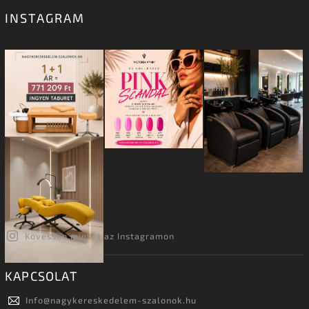
INSTAGRAM
Kövessen minket az Instagramon
KAPCSOLAT
Info
@
nagykereskedelem-szalonok.hu