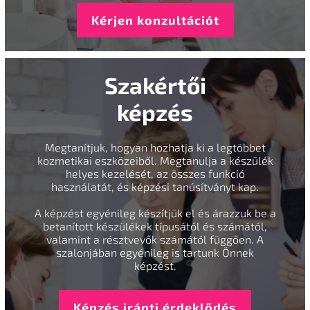
Kérjen konzultációt
Szakértői
képzés
Megtanítjuk, hogyan hozhatja ki a legtöbbet
kozmetikai eszközeiből. Megtanulja a készülék
helyes kezelését, az összes funkció
használatát, és képzési tanúsítványt kap.
A képzést egyénileg készítjük el és árazzuk be a
betanított készülékek típusától és számától,
valamint a résztvevők számától függően. A
szalonjában egyénileg is tartunk Önnek
képzést.
Képzés iránti érdeklődés