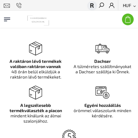
HUF
Keresés
A raktáron lévő termékek
Dachser
valóban raktáron vannak
A túlméretes szállítmányokat
48 órán belül elküldjük a
a Dachser szállítja ki Önnek.
raktáron lévő termékeket.
A legszélesebb
Egyéni hozzáállás
termékválaszték a piacon
örömmel válaszolunk minden
mindent kínálunk az álmai
kérdésére.
szalonjához.