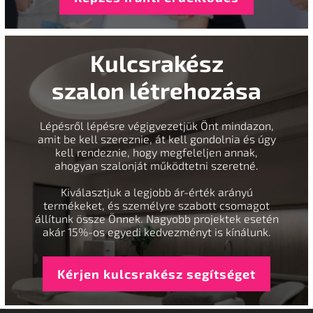
Kulcsrakész
szalon létrehozása
Lépésről lépésre végigvezetjük Önt mindazon,
amit be kell szereznie, át kell gondolnia és úgy
kell rendeznie, hogy megfeleljen annak,
ahogyan szalonját működtetni szeretné.
Kiválasztjuk a legjobb ár-érték arányú
termékeket, és személyre szabott csomagot
állítunk össze Önnek. Nagyobb projektek esetén
akár 15%-os egyedi kedvezményt is kínálunk.
Kérjen kulcsrakész segítséget