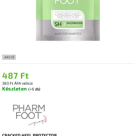
AKCIÓ
487 Ft
383 Ft ÁFA nélkül
Készleten
(>5 db)
CRACKED HEEL PROTECTOR