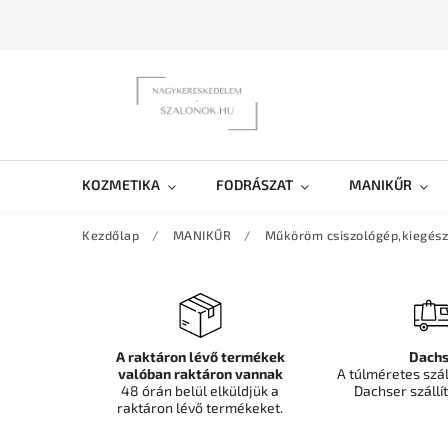
KOZMETIKA
FODRÁSZAT
MANIKŰR
Kezdőlap
/
MANIKŰR
/
Műköröm csiszológép,kiegész
A raktáron lévő termékek
Dachs
valóban raktáron vannak
A túlméretes szá
48 órán belül elküldjük a
Dachser szállít
raktáron lévő termékeket.