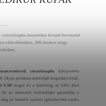
r csiszolósapka kozmetikai korund bevonattal
rs eltávolításához, 500 darabos mega
relésben.
mcseméretű csiszolósapka
kifejezetten
ült. Olyan prémium minőségű megoldást kínál,
D CAP
magot és a kizárólag az EXO által
 Ez az innovatív technológia garantálja a
 még az intenzív szaloni igénybevétel esetén