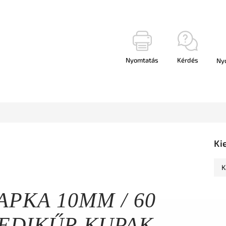
Nyomtatás
Kérdés
Ny
Ki
K
APKA 10MM / 60
PEDIKŰR KUPAK