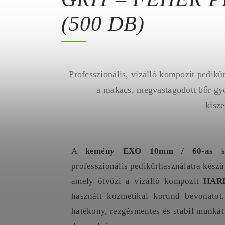
(500 DB)
Professzionális, vízálló kompozit pedikű
a makacs, megvastagodott bőr gyo
kisze
A
kemény EXO 10mm / 60-as sze
professzionális pedikűrhasználatra kész
amely ötvözi a vízálló kompozit
HAR
használt kozmetikai korund bevonatot.
hatékony, rezgésmentes és stabil munkát