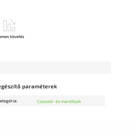
omon követés
egészítő paraméterek
ategória
:
Csiszoló- és marófejek