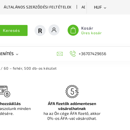
ÁLTALÁNOS SZERZŐDÉSI FELTÉTELEK
ADATVÉDELMI SZABÁLYZA
HUF
Kosár
Keresés
Üres kosár
ENÍTÉS
DEKORÁCIÓS FALPANEL, MŰNÖVÉNY FAL
+36707429656
FIT
 60 – fehér, 500 db-os készlet
 hozzáállás
ÁFA fizetők adómentesen
aszolunk minden
vásárolhatnak
désére.
ha az Ön cége ÁFA fizető, akkor
0%-os ÁFA-val vásárolhat.