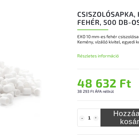
CSISZOLÓSAPKA, 
FEHÉR, 500 DB-O
EXO 10 mm-es fehér csiszolósa
Kemény, vízálló kivitel, egyedi
Részletes információ
48 632 Ft
38 293 Ft ÁFA nélkül
Hozzáa
kosá