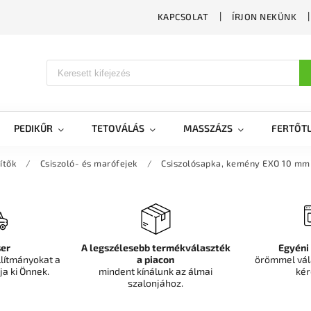
KAPCSOLAT
ÍRJON NEKÜNK
PEDIKŰR
TETOVÁLÁS
MASSZÁZS
FERTŐTL
ítők
/
Csiszoló- és marófejek
/
Csiszolósapka, kemény EXO 10 mm /
er
A legszélesebb termékválaszték
Egyéni
llítmányokat a
a piacon
örömmel vál
ja ki Önnek.
mindent kínálunk az álmai
kér
szalonjához.