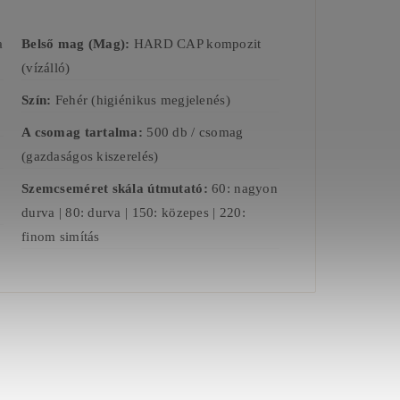
a
Belső mag (Mag):
HARD CAP kompozit
(vízálló)
Szín:
Fehér (higiénikus megjelenés)
A csomag tartalma:
500 db / csomag
(gazdaságos kiszerelés)
Szemcseméret skála útmutató:
60: nagyon
durva | 80: durva | 150: közepes | 220:
finom simítás