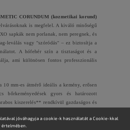
METIC CORUNDUM (kozmetikai korund)
lvárásoknak is megfelel. A kiváló minőségű
EXO sapkák nem porlanak, nem peregnek, és
g-leválás vagy "szóródás" – ez biztosítja a
nálatot. A hófehér szín a tisztaságot és a
álja, ami különösen fontos professzionális
a 10 mm-es átmérő ideális a kemény, erősen
acs bőrkeményedések gyors és határozott
arabos kiszerelés** rendkívül gazdaságos és
agy forgalmú szépségszalonok és podológiai
atával jóváhagyja a cookie-k használatát a Cookie-kkal
v értelmében.