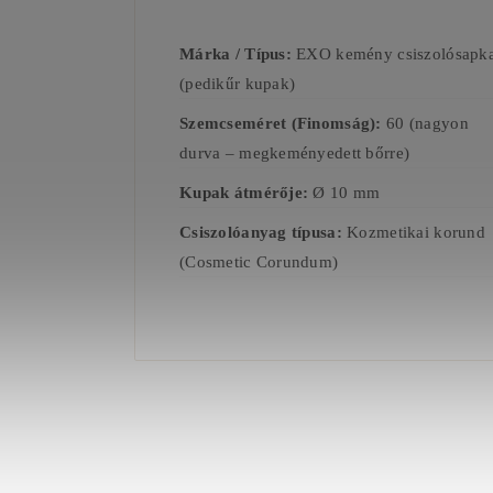
Márka / Típus:
EXO kemény csiszolósapk
(pedikűr kupak)
Szemcseméret (Finomság):
60 (nagyon
durva – megkeményedett bőrre)
Kupak átmérője:
Ø 10 mm
Csiszolóanyag típusa:
Kozmetikai korund
(Cosmetic Corundum)