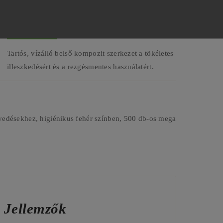
HARD CAP KOMPOZIT MAG
Tartós, vízálló belső kompozit szerkezet a tökéletes
illeszkedésért és a rezgésmentes használatért.
désekhez, higiénikus fehér színben, 500 db-os mega
 Jellemzők