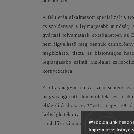
demands is.
A felületén alkalmazott specializált
COS
csiszolóanyag a legmagasabb minőségi e
gyártási folyamatnak köszönhetően az 
nem figyelhető meg bennük csiszolóanya
megbízható, tiszta és biztonságos hasz
legmagasabb szintű higiéniát szimboliz
környezetben.
A 60-as nagyon durva szemcseméret és 
megvastagodott bőrfelületek és mak
eltávolításához. Az **extra nagy, 500 d
költséghatékony választást jelent a n
Weboldalunk használ
rendelők számára.
kapcsolatos irányel