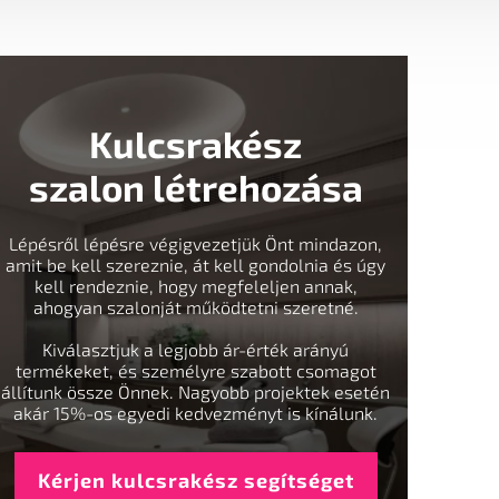
Kulcsrakész
szalon létrehozása
Lépésről lépésre végigvezetjük Önt mindazon,
amit be kell szereznie, át kell gondolnia és úgy
kell rendeznie, hogy megfeleljen annak,
ahogyan szalonját működtetni szeretné.
Kiválasztjuk a legjobb ár-érték arányú
termékeket, és személyre szabott csomagot
állítunk össze Önnek. Nagyobb projektek esetén
akár 15%-os egyedi kedvezményt is kínálunk.
Kérjen kulcsrakész segítséget