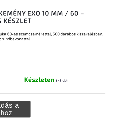
KEMÉNY EXO 10 MM / 60 –
S KÉSZLET
pka 60-as szemcsemérettel, 500 darabos kiszerelésben.
 korundbevonattal.
Készleten
(>5 db)
dás a
rhoz