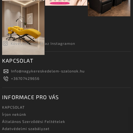
Kövessen minket az Instagramon
KAPCSOLAT
Info
@
nagykereskedelem-szalonok.hu
+36707429656
INFORMACE PRO VÁS
KAPCSOLAT
Írjon nekünk
Általános Szerződési Feltételek
Adatvédelmi szabályzat