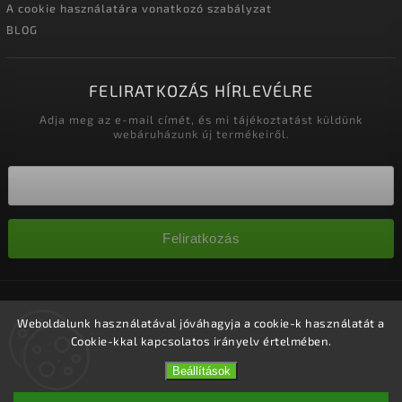
A cookie használatára vonatkozó szabályzat
BLOG
FELIRATKOZÁS HÍRLEVÉLRE
Adja meg az e-mail címét, és mi tájékoztatást küldünk
webáruházunk új termékeiről.
Feliratkozás
Copyright 2026
Nagykereskedelem-szalonok
. Minden jog
fenntartva.
Weboldalunk használatával jóváhagyja a cookie-k használatát a
Cookie-kkal kapcsolatos irányelv értelmében.
Süti beállítások szerkesztése
Vytvořil
Shoptet
| Design
Shoptak.cz.
Beállítások