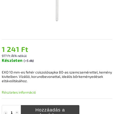
1 241 Ft
977 Ft ÁFA nélkül
Készleten
(>5 db)
EXO 10 mm-es fehér csiszolósapka 80-as szemcsemérettel, kemény
kivitelben. Vízálló, korundbevonattal, ideális bőrkeményedések
eltávolításához.
Részletes információ
Hozzáadás a