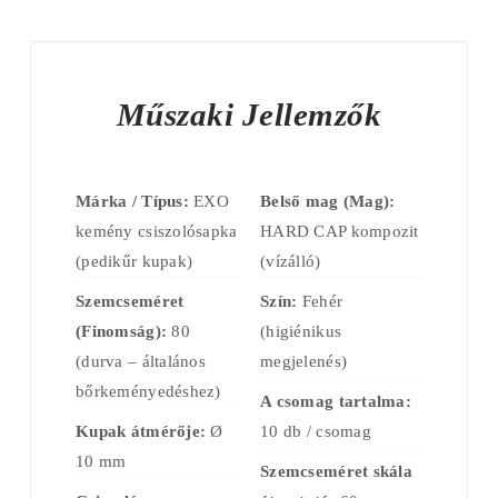
Műszaki Jellemzők
Márka / Típus:
EXO
Belső mag (Mag):
kemény csiszolósapka
HARD CAP kompozit
(pedikűr kupak)
(vízálló)
Szemcseméret
Szín:
Fehér
(Finomság):
80
(higiénikus
(durva – általános
megjelenés)
bőrkeményedéshez)
A csomag tartalma:
Kupak átmérője:
Ø
10 db / csomag
10 mm
Szemcseméret skála