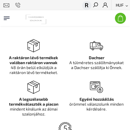
HUF
Keresés
A raktáron lévő termékek
Dachser
valóban raktáron vannak
A túlméretes szállítmányokat
48 órán belül elküldjük a
a Dachser szállítja ki Önnek.
raktáron lévő termékeket.
A legszélesebb
Egyéni hozzáállás
termékválaszték a piacon
örömmel válaszolunk minden
mindent kínálunk az álmai
kérdésére.
szalonjához.