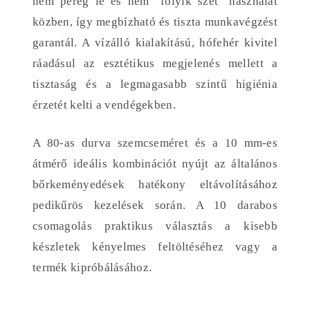
nem pereg le és nem "folyik szét" használat
közben, így megbízható és tiszta munkavégzést
garantál. A vízálló kialakítású, hófehér kivitel
ráadásul az esztétikus megjelenés mellett a
tisztaság és a legmagasabb szintű higiénia
érzetét kelti a vendégekben.
A 80-as durva szemcseméret és a 10 mm-es
átmérő ideális kombinációt nyújt az általános
bőrkeményedések hatékony eltávolításához
pedikűrös kezelések során. A 10 darabos
csomagolás praktikus választás a kisebb
készletek kényelmes feltöltéséhez vagy a
termék kipróbálásához.