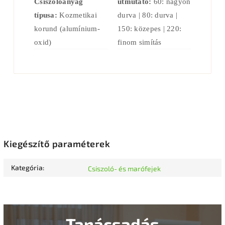
Csiszolóanyag
útmutató:
60: nagyon
típusa:
Kozmetikai
durva | 80: durva |
korund (alumínium-
150: közepes | 220:
oxid)
finom simítás
Kiegészítő paraméterek
Kategória
:
Csiszoló- és marófejek
Tanácsadás