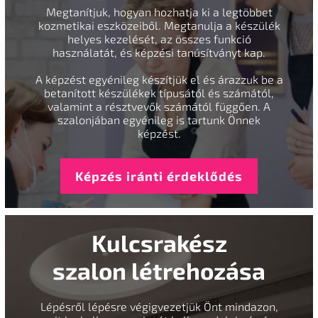
Megtanítjuk, hogyan hozhatja ki a legtöbbet
kozmetikai eszközeiből. Megtanulja a készülék
helyes kezelését, az összes funkció
használatát, és képzési tanúsítványt kap.
A képzést egyénileg készítjük el és árazzuk be a
betanított készülékek típusától és számától,
valamint a résztvevők számától függően. A
szalonjában egyénileg is tartunk Önnek
képzést.
Képzés iránti érdeklődés
Kulcsrakész
szalon létrehozása
Lépésről lépésre végigvezetjük Önt mindazon,