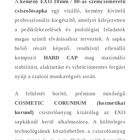
A
kemény EXO 10mm / 80-as szemcseméretű
csiszolósapka
egy vízálló, kemény kivitelű
professzionális kiegészítő, amelyet kifejezetten
a pedikűrkezelések és podológiai feladatok
magas szintű elvárásaihoz terveztek. A sapka
belső részét képező, rendkívül ellenálló
kompozit
HARD CAP
mag maximális
stabilitást, alaktartást és vibrációmentes forgást
nyújt a szaloni munkavégzés során.
A felületét borító, prémium minőségű
COSMETIC CORUNDUM (kozmetikai
korund)
csiszolóanyag kizárólag az EXO
sapkáknál kerül alkalmazásra. A különleges
technológiának köszönhetően a csiszolóanyag