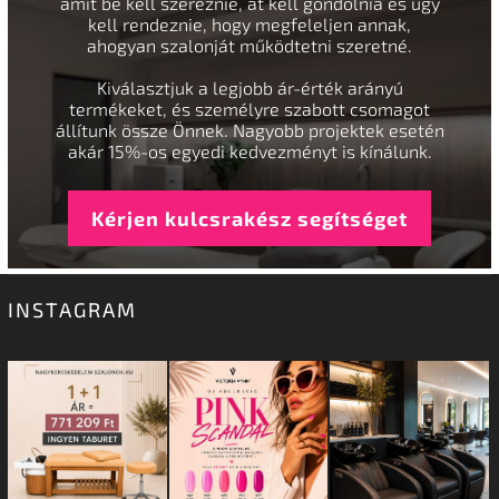
amit be kell szereznie, át kell gondolnia és úgy
kell rendeznie, hogy megfeleljen annak,
ahogyan szalonját működtetni szeretné.
Kiválasztjuk a legjobb ár-érték arányú
termékeket, és személyre szabott csomagot
állítunk össze Önnek. Nagyobb projektek esetén
akár 15%-os egyedi kedvezményt is kínálunk.
Kérjen kulcsrakész segítséget
INSTAGRAM