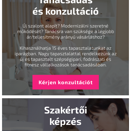
és konzultáció
Új szalont alapít? Modernizálni szeretné
működését? Tanácsra van szüksége a legjobb
ár/teljesítmény arányú vásárláshoz?
Kihasználhatja 15 éves tapasztalatunkat az
iparágban. Nagy tapasztalattal rendelkezünk az
új és tapasztalt szépségipari, fodrászati és
fitnesz vállalkozások tanácsadásában.
Kérjen konzultációt
Szakértői
képzés