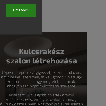
Elfogadom
Kulcsrakész
szalon létrehozása
Lépésről lépésre végigvezetjük Önt mindazon,
amit be kell szereznie, át kell gondolnia és úgy
kell rendeznie, hogy megfeleljen annak,
ahogyan szalonját működtetni szeretné.
Kiválasztjuk a legjobb ár-érték arányú
termékeket, és személyre szabott csomagot
állítunk össze Önnek. Nagyobb projektek esetén