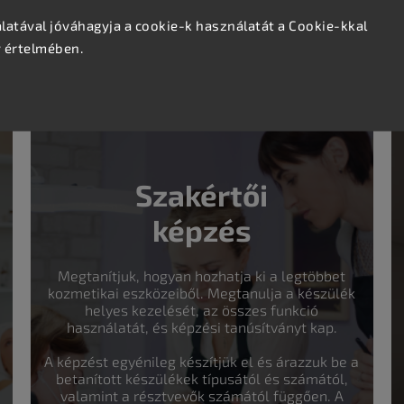
 a vendégélmény kialakításában. A BARBER B013 tábla egy
atával jóváhagyja a cookie-k használatát a Cookie-kkal
 és erősíti a professzionális, ugyanakkor vendégbarát
v értelmében.
atív terek
és
padlásszobák
falán is.
Szakértői
képzés
Megtanítjuk, hogyan hozhatja ki a legtöbbet
kozmetikai eszközeiből. Megtanulja a készülék
helyes kezelését, az összes funkció
használatát, és képzési tanúsítványt kap.
A képzést egyénileg készítjük el és árazzuk be a
betanított készülékek típusától és számától,
valamint a résztvevők számától függően. A