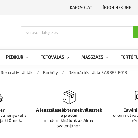
KAPCSOLAT
ÍRJON NEKÜNK
PEDIKŰR
TETOVÁLÁS
MASSZÁZS
FERTŐTL
Dekoratív táblák
/
Borbély
/
Dekorációs tábla BARBER B013
er
A legszélesebb termékválaszték
Egyéni
llítmányokat a
a piacon
örömmel vál
ja ki Önnek.
mindent kínálunk az álmai
kér
szalonjához.