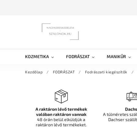
KOZMETIKA
FODRÁSZAT
MANIKŰR
Kezdőlap
/
FODRÁSZAT
/
Fodrászati kiegészítők
/
A raktáron lévő termékek
Dachs
valóban raktáron vannak
A túlméretes szá
48 órán belül elküldjük a
Dachser szállít
raktáron lévő termékeket.