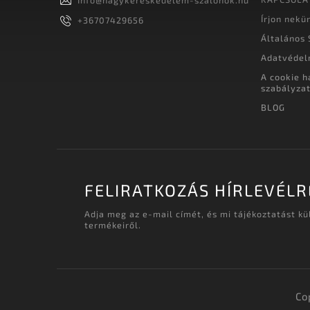
Info
@
nagykereskedelem-szalonok.hu
Írjon nekü
+36707429656
Általános 
Adatvédel
A cookie h
szabályza
BLOG
FELIRATKOZÁS HÍRLEVÉLR
Adja meg az e-mail címét, és mi tájékoztatást k
termékeiről.
Co