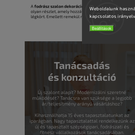
A
fodrász szalon dekorációja
fontos szerepet játszik
Weboldalunk használ
olyan részlet, amely hozzátesz a szalon hangulatához,
kapcsolatos irányel
légkört. Emellett remekül mutat
tetováló stúdiók
,
kre
Beállítások
Tanácsadás
és konzultáció
Új szalont alapít? Modernizálni szeretné
működését? Tanácsra van szüksége a legjobb
ár/teljesítmény arányú vásárláshoz?
Kihasználhatja 15 éves tapasztalatunkat az
iparágban. Nagy tapasztalattal rendelkezünk az
új és tapasztalt szépségipari, fodrászati és
fitnesz vállalkozások tanácsadásában.