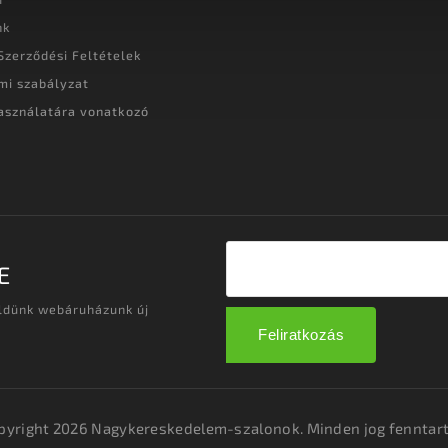
nk
Szerződési Feltételek
mi szabályzat
asználatára vonatkozó
t
E
üldünk webáruházunk új
Feliratkozás
pyright 2026
Nagykereskedelem-szalonok
. Minden jog fenntart