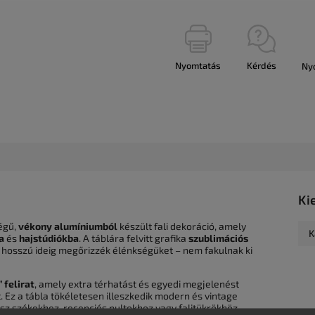
Nyomtatás
Kérdés
Ny
Ki
égű,
vékony alumíniumból
készült fali dekoráció, amely
K
a
és
hajstúdiókba
. A táblára felvitt grafika
szublimációs
ek hosszú ideig megőrizzék élénkségüket – nem fakulnak ki
felirat
, amely extra térhatást és egyedi megjelenést
át. Ez a tábla tökéletesen illeszkedik modern és vintage
sz székekhez, recepciós pultokhoz vagy falitükrökhöz.