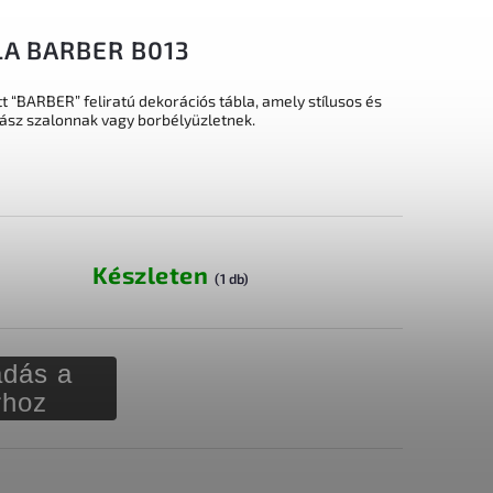
LA BARBER B013
“BARBER” feliratú dekorációs tábla, amely stílusos és
rász szalonnak vagy borbélyüzletnek.
Készleten
(1 db)
dás a
rhoz