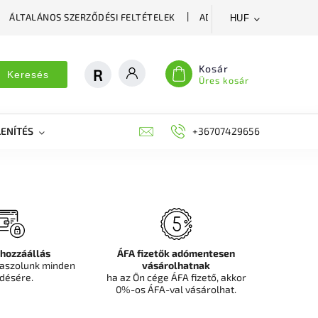
ÁLTALÁNOS SZERZŐDÉSI FELTÉTELEK
ADATVÉDELMI SZABÁLYZA
HUF
Kosár
Keresés
Üres kosár
ENÍTÉS
DEKORÁCIÓS FALPANEL, MŰNÖVÉNY FAL
+36707429656
FIT
 hozzáállás
ÁFA fizetők adómentesen
aszolunk minden
vásárolhatnak
désére.
ha az Ön cége ÁFA fizető, akkor
0%-os ÁFA-val vásárolhat.