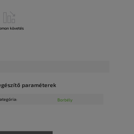
omon követés
egészítő paraméterek
ategória
:
Borbély