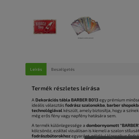
Leírás
Beszélgetés
Termék részletes leírása
A
Dekorációs tábla BARBER B013
egy prémium minős
ideális választás
fodrász szalonokba
,
barber shopokb
technológiával
készült, amely biztosítja, hogy a szín
még erős fény vagy napfény hatására sem.
A termék különlegessége a
dombornyomott “BARBER” 
kölcsönöz, ezáltal vizuálisan is kiemeli a szalon stílus
fodrászbútorokhoz
egyaránt, például klasszikus fodrá