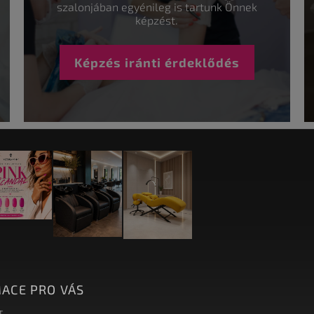
szalonjában egyénileg is tartunk Önnek
képzést.
Képzés iránti érdeklődés
ACE PRO VÁS
T