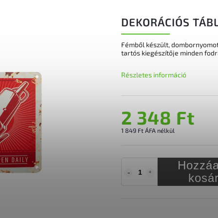
DEKORÁCIÓS TÁB
Fémből készült, dombornyomott 
tartós kiegészítője minden fod
Részletes információ
2 348 Ft
1 849 Ft ÁFA nélkül
Hozzáa
kosá