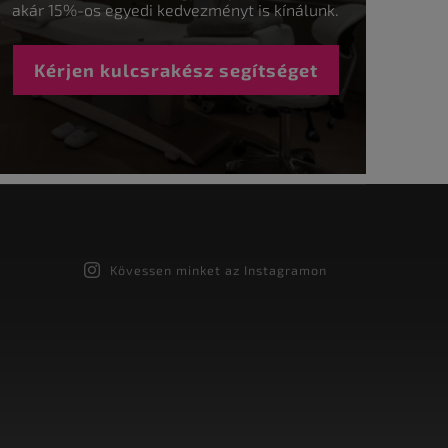
akár 15%-os egyedi kedvezményt is kínálunk.
Kérjen kulcsrakész segítséget
Kövessen minket az Instagramon