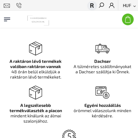
HUF
Keresés
A raktáron lévő termékek
Dachser
valóban raktáron vannak
A túlméretes szállítmányokat
48 órán belül elküldjük a
a Dachser szállítja ki Önnek.
raktáron lévő termékeket.
A legszélesebb
Egyéni hozzáállás
termékválaszték a piacon
örömmel válaszolunk minden
mindent kínálunk az álmai
kérdésére.
szalonjához.