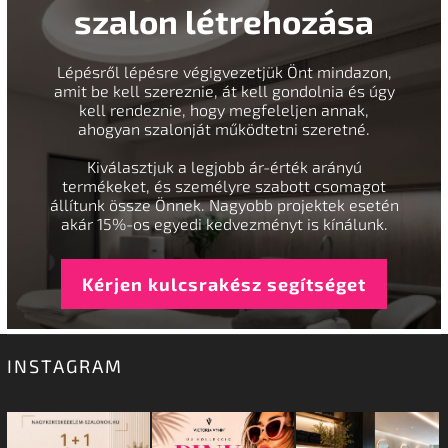
szalon létrehozása
Lépésről lépésre végigvezetjük Önt mindazon,
amit be kell szereznie, át kell gondolnia és úgy
kell rendeznie, hogy megfeleljen annak,
ahogyan szalonját működtetni szeretné.
Kiválasztjuk a legjobb ár-érték arányú
termékeket, és személyre szabott csomagot
állítunk össze Önnek. Nagyobb projektek esetén
akár 15%-os egyedi kedvezményt is kínálunk.
Kérjen kulcsrakész segítséget
INSTAGRAM