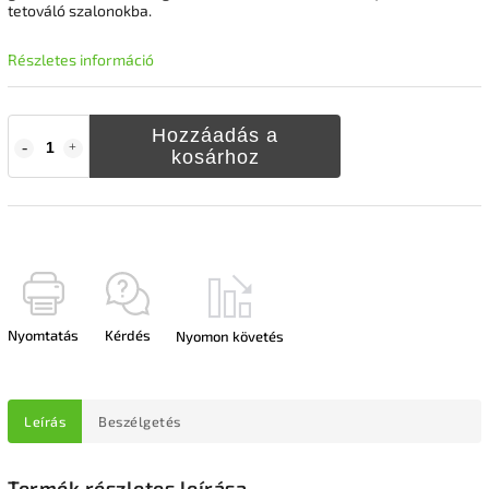
tetováló szalonokba.
Részletes információ
Hozzáadás a
kosárhoz
Nyomtatás
Kérdés
Nyomon követés
Leírás
Beszélgetés
Termék részletes leírása