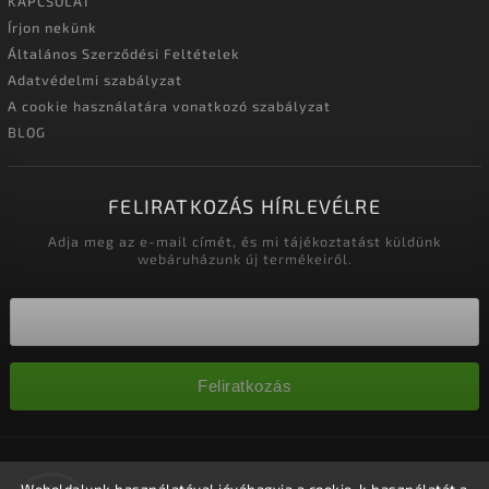
KAPCSOLAT
Írjon nekünk
Általános Szerződési Feltételek
Adatvédelmi szabályzat
A cookie használatára vonatkozó szabályzat
BLOG
FELIRATKOZÁS HÍRLEVÉLRE
Adja meg az e-mail címét, és mi tájékoztatást küldünk
webáruházunk új termékeiről.
Feliratkozás
Copyright 2026
Nagykereskedelem-szalonok
. Minden jog
fenntartva.