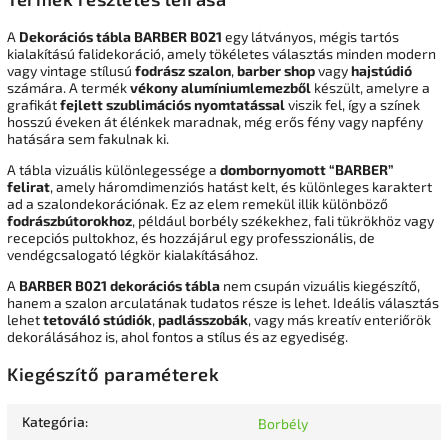
A
Dekorációs tábla BARBER B021
egy látványos, mégis tartós
kialakítású falidekoráció, amely tökéletes választás minden modern
vagy vintage stílusú
fodrász szalon
,
barber shop
vagy
hajstúdió
számára. A termék
vékony alumíniumlemezből
készült, amelyre a
grafikát
fejlett szublimációs nyomtatással
viszik fel, így a színek
hosszú éveken át élénkek maradnak, még erős fény vagy napfény
hatására sem fakulnak ki.
A tábla vizuális különlegessége a
dombornyomott “BARBER”
felirat
, amely háromdimenziós hatást kelt, és különleges karaktert
ad a szalondekorációnak. Ez az elem remekül illik különböző
fodrászbútorokhoz
, például borbély székekhez, fali tükrökhöz vagy
recepciós pultokhoz, és hozzájárul egy professzionális, de
vendégcsalogató légkör kialakításához.
A
BARBER B021 dekorációs tábla
nem csupán vizuális kiegészítő,
hanem a szalon arculatának tudatos része is lehet. Ideális választás
lehet
tetováló stúdiók
,
padlásszobák
, vagy más kreatív enteriőrök
dekorálásához is, ahol fontos a stílus és az egyediség.
Kiegészítő paraméterek
Kategória
:
Borbély