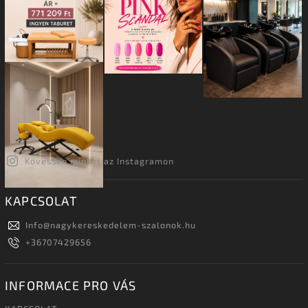
Kövessen minket az Instagramon
KAPCSOLAT
Info
@
nagykereskedelem-szalonok.hu
+36707429656
INFORMACE PRO VÁS