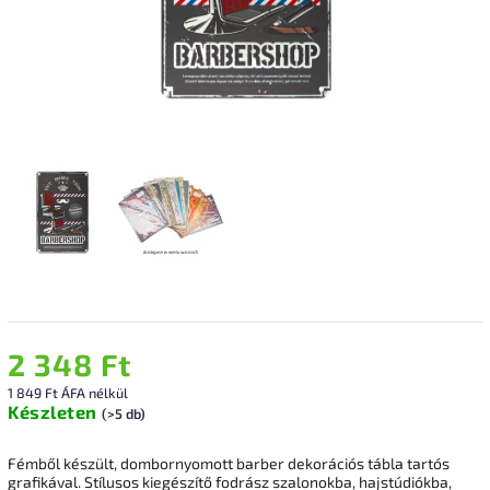
2 348 Ft
1 849 Ft ÁFA nélkül
Készleten
(>5 db)
Fémből készült, dombornyomott barber dekorációs tábla tartós
grafikával. Stílusos kiegészítő fodrász szalonokba, hajstúdiókba,