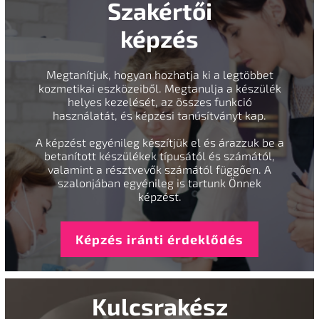
Szakértői
képzés
Megtanítjuk, hogyan hozhatja ki a legtöbbet
kozmetikai eszközeiből. Megtanulja a készülék
helyes kezelését, az összes funkció
használatát, és képzési tanúsítványt kap.
A képzést egyénileg készítjük el és árazzuk be a
betanított készülékek típusától és számától,
valamint a résztvevők számától függően. A
szalonjában egyénileg is tartunk Önnek
képzést.
Képzés iránti érdeklődés
Kulcsrakész