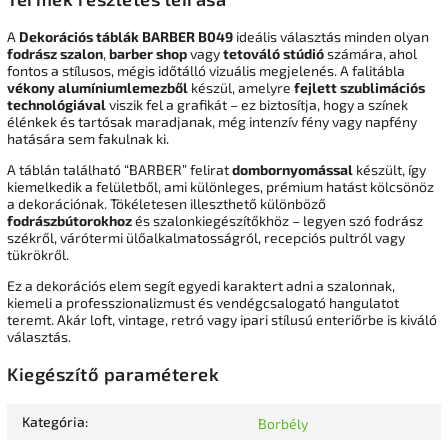
A
Dekorációs táblák BARBER B049
ideális választás minden olyan
fodrász szalon
,
barber shop
vagy
tetováló stúdió
számára, ahol
fontos a stílusos, mégis időtálló vizuális megjelenés. A falitábla
vékony alumíniumlemezből
készül, amelyre
fejlett szublimációs
technológiával
viszik fel a grafikát – ez biztosítja, hogy a színek
élénkek és tartósak maradjanak, még intenzív fény vagy napfény
hatására sem fakulnak ki.
A táblán található “BARBER” felirat
dombornyomással
készült, így
kiemelkedik a felületből, ami különleges, prémium hatást kölcsönöz
a dekorációnak. Tökéletesen illeszthető különböző
fodrászbútorokhoz
és szalonkiegészítőkhöz – legyen szó fodrász
székről, várótermi ülőalkalmatosságról, recepciós pultról vagy
tükrökről.
Ez a dekorációs elem segít egyedi karaktert adni a szalonnak,
kiemeli a professzionalizmust és vendégcsalogató hangulatot
teremt. Akár loft, vintage, retró vagy ipari stílusú enteriőrbe is kiváló
választás.
Kiegészítő paraméterek
Kategória
:
Borbély