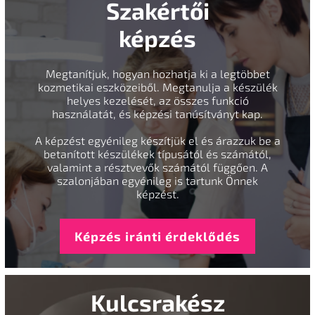
Szakértői
képzés
Megtanítjuk, hogyan hozhatja ki a legtöbbet
kozmetikai eszközeiből. Megtanulja a készülék
helyes kezelését, az összes funkció
használatát, és képzési tanúsítványt kap.
A képzést egyénileg készítjük el és árazzuk be a
betanított készülékek típusától és számától,
valamint a résztvevők számától függően. A
szalonjában egyénileg is tartunk Önnek
képzést.
Képzés iránti érdeklődés
Kulcsrakész