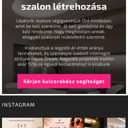
szalon létrehozása
Lépésről lépésre végigvezetjük Önt mindazon,
amit be kell szereznie, át kell gondolnia és úgy
kell rendeznie, hogy megfeleljen annak,
ahogyan szalonját működtetni szeretné.
Kiválasztjuk a legjobb ár-érték arányú
termékeket, és személyre szabott csomagot
állítunk össze Önnek. Nagyobb projektek esetén
akár 15%-os egyedi kedvezményt is kínálunk.
Kérjen kulcsrakész segítséget
INSTAGRAM