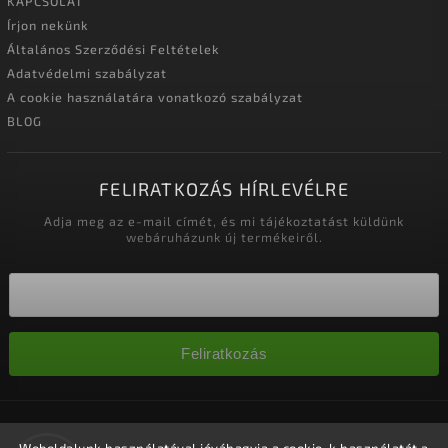
KAPCSOLAT
Írjon nekünk
Általános Szerződési Feltételek
Adatvédelmi szabályzat
A cookie használatára vonatkozó szabályzat
BLOG
FELIRATKOZÁS HÍRLEVÉLRE
Adja meg az e-mail címét, és mi tájékoztatást küldünk
webáruházunk új termékeiről.
Feliratkozás
Copyright 2026
Nagykereskedelem-szalonok
. Minden jog
fenntartva.