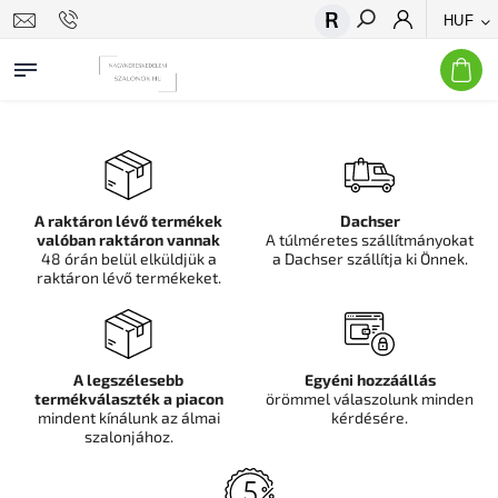
HUF
Keresés
A raktáron lévő termékek
Dachser
valóban raktáron vannak
A túlméretes szállítmányokat
48 órán belül elküldjük a
a Dachser szállítja ki Önnek.
raktáron lévő termékeket.
A legszélesebb
Egyéni hozzáállás
termékválaszték a piacon
örömmel válaszolunk minden
mindent kínálunk az álmai
kérdésére.
szalonjához.