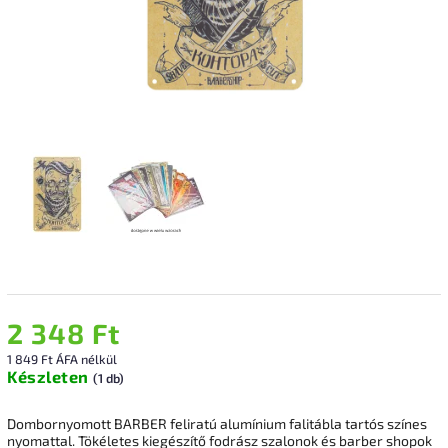
2 348 Ft
1 849 Ft ÁFA nélkül
Készleten
(1 db)
Dombornyomott BARBER feliratú alumínium falitábla tartós színes
nyomattal. Tökéletes kiegészítő fodrász szalonok és barber shopok