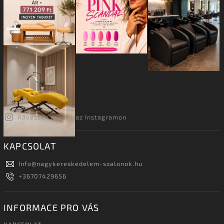
Kövessen minket az Instagramon
KAPCSOLAT
Info
@
nagykereskedelem-szalonok.hu
+36707429656
INFORMACE PRO VÁS