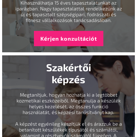
Kihasználhatja 15 éves tapasztalatunkat az
iparágban. Nagy tapasztalattal rendelkezünk az
új és tapasztalt szépségipari, fodrászati és
fitnesz vállalkozások tanácsadásában.
Kérjen konzultációt
Szakértői
képzés
Megtanítjuk, hogyan hozhatja ki a legtöbbet
kozmetikai eszközeiből. Megtanulja a készülék
helyes kezelését, az összes funkció
használatát, és képzési tanúsítványt kap.
A képzést egyénileg készítjük el és árazzuk be a
betanított készülékek típusától és számától,
valamint a résztvevők számától függően. A