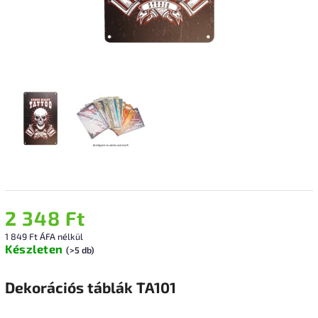
2 348 Ft
1 849 Ft ÁFA nélkül
Készleten
(>5 db)
Dekorációs táblák TA101