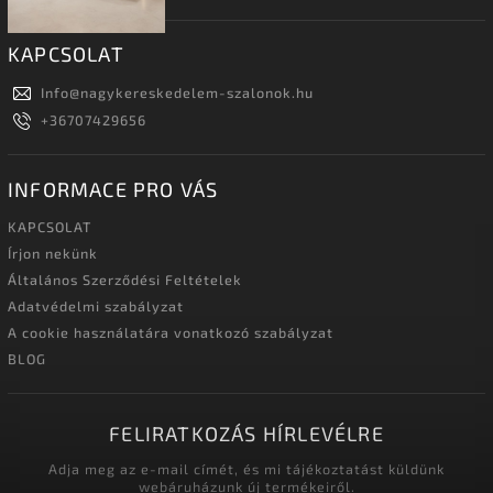
KAPCSOLAT
Info
@
nagykereskedelem-szalonok.hu
+36707429656
INFORMACE PRO VÁS
KAPCSOLAT
Írjon nekünk
Általános Szerződési Feltételek
Adatvédelmi szabályzat
A cookie használatára vonatkozó szabályzat
BLOG
FELIRATKOZÁS HÍRLEVÉLRE
Adja meg az e-mail címét, és mi tájékoztatást küldünk
webáruházunk új termékeiről.