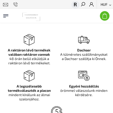
HUF
Keresés
A raktáron lévő termékek
Dachser
valóban raktáron vannak
A túlméretes szállítmányokat
48 órán belül elküldjük a
a Dachser szállítja ki Önnek.
raktáron lévő termékeket.
A legszélesebb
Egyéni hozzáállás
termékválaszték a piacon
örömmel válaszolunk minden
mindent kínálunk az álmai
kérdésére.
szalonjához.