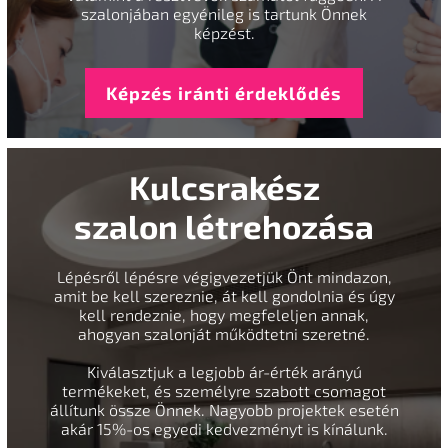
szalonjában egyénileg is tartunk Önnek
képzést.
Képzés iránti érdeklődés
Kulcsrakész
szalon létrehozása
Lépésről lépésre végigvezetjük Önt mindazon,
amit be kell szereznie, át kell gondolnia és úgy
kell rendeznie, hogy megfeleljen annak,
ahogyan szalonját működtetni szeretné.
Kiválasztjuk a legjobb ár-érték arányú
termékeket, és személyre szabott csomagot
állítunk össze Önnek. Nagyobb projektek esetén
akár 15%-os egyedi kedvezményt is kínálunk.