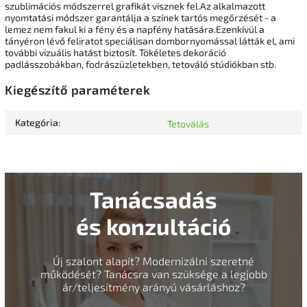
szublimációs módszerrel grafikát visznek fel.Az alkalmazott
nyomtatási módszer garantálja a színek tartós megőrzését - a
lemez nem fakul ki a fény és a napfény hatására.Ezenkívül a
tányéron lévő feliratot speciálisan dombornyomással látták el, ami
további vizuális hatást biztosít. Tökéletes dekoráció
padlásszobákban, fodrászüzletekben, tetováló stúdiókban stb.
Kiegészítő paraméterek
Kategória
:
Tetoválás
Tanácsadás
és konzultáció
Új szalont alapít? Modernizálni szeretné
működését? Tanácsra van szüksége a legjobb
ár/teljesítmény arányú vásárláshoz?