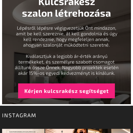
Kulcsrakész
szalon létrehozása
Lépésről lépésre végigvezetjük Önt mindazon,
amit be kell szereznie, át kell gondolnia és úgy
kell rendeznie, hogy megfeleljen annak,
ahogyan szalonját működtetni szeretné.
Kiválasztjuk a legjobb ár-érték arányú
termékeket, és személyre szabott csomagot
állítunk össze Önnek. Nagyobb projektek esetén
akár 15%-os egyedi kedvezményt is kínálunk.
Kérjen kulcsrakész segítséget
INSTAGRAM