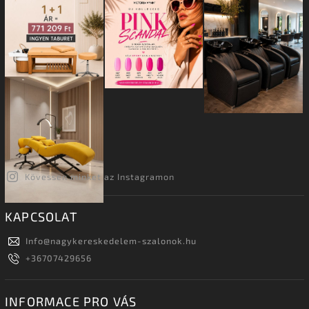
Kövessen minket az Instagramon
KAPCSOLAT
Info
@
nagykereskedelem-szalonok.hu
+36707429656
INFORMACE PRO VÁS