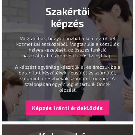
Szakértői
képzés
Megtanítjuk, hogyan hozhatja ki a legtöbbet
kozmetikai eszközeiből. Megtanulja a készülék
helyes kezelését, az összes funkció
használatát, és képzési tanúsítványt kap.
A képzést egyénileg készítjük el és árazzuk be a
betanított készülékek típusától és számától,
valamint a résztvevők számától függően. A
szalonjában egyénileg is tartunk Önnek
képzést.
Képzés iránti érdeklődés