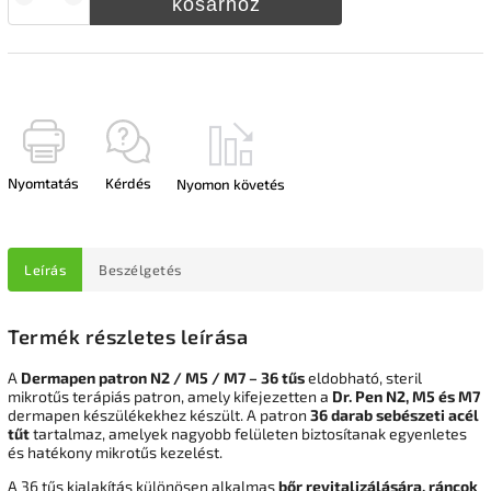
kosárhoz
Nyomtatás
Kérdés
Nyomon követés
Leírás
Beszélgetés
Termék részletes leírása
A
Dermapen patron N2 / M5 / M7 – 36 tűs
eldobható, steril
mikrotűs terápiás patron, amely kifejezetten a
Dr. Pen
N2, M5 és M7
dermapen készülékekhez készült. A patron
36 darab sebészeti acél
tűt
tartalmaz, amelyek nagyobb felületen biztosítanak egyenletes
és hatékony mikrotűs kezelést.
A 36 tűs kialakítás különösen alkalmas
bőr revitalizálására, ráncok