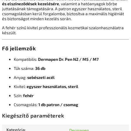
és elszíneződések kezelésére
, valamint a hatóanyagok bőrbe
juttatásának támogatására. A patron egyszer használatos, steril
csomagolásban kerül forgalomba, biztosítva a maximális higiéniát
és biztonságot minden kezelés során.
A fehér színű kivitel professzionális kozmetikai szalonhasználatra
készült.
Fő jellemzők
Kompatibilis:
Dermapen Dr. Pen N2 / M5 / M7
Tűk száma:
36 db
Anyag:
sebészeti acél
Kivitel:
egyszer használatos, steril
Szín:
fehér
Csomagolás:
1 db patron / csomag
Kiegészítő paraméterek
Kategória
:
Dermapen