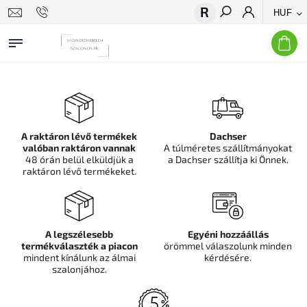
HUF
Keresés
A raktáron lévő termékek
Dachser
valóban raktáron vannak
A túlméretes szállítmányokat
48 órán belül elküldjük a
a Dachser szállítja ki Önnek.
raktáron lévő termékeket.
A legszélesebb
Egyéni hozzáállás
termékválaszték a piacon
örömmel válaszolunk minden
mindent kínálunk az álmai
kérdésére.
szalonjához.