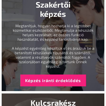
Szakértői
képzés
Megtanítjuk, hogyan hozhatja ki a legtöbbet
kozmetikai eszközeiből. Megtanulja a készülék
helyes kezelését, az összes funkció
használatát, és képzési tanúsítványt kap.
A képzést egyénileg készítjük el és árazzuk be a
betanított készülékek típusától és számától,
valamint a résztvevők számától függően. A
szalonjában egyénileg is tartunk Önnek
képzést.
Képzés iránti érdeklődés
Kulcsrakész