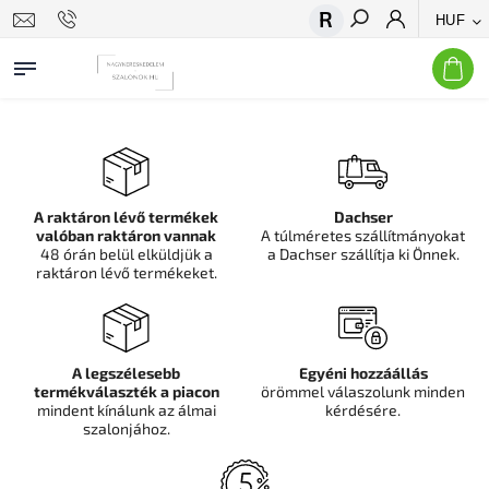
HUF
Keresés
A raktáron lévő termékek
Dachser
valóban raktáron vannak
A túlméretes szállítmányokat
48 órán belül elküldjük a
a Dachser szállítja ki Önnek.
raktáron lévő termékeket.
A legszélesebb
Egyéni hozzáállás
termékválaszték a piacon
örömmel válaszolunk minden
mindent kínálunk az álmai
kérdésére.
szalonjához.