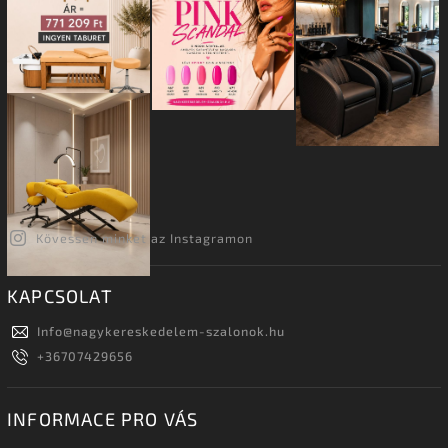
Kövessen minket az Instagramon
KAPCSOLAT
Info
@
nagykereskedelem-szalonok.hu
+36707429656
INFORMACE PRO VÁS