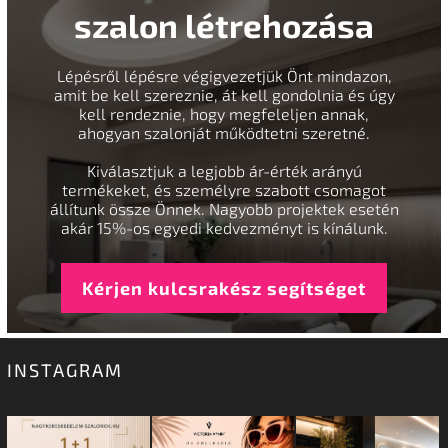
szalon létrehozása
Lépésről lépésre végigvezetjük Önt mindazon,
amit be kell szereznie, át kell gondolnia és úgy
kell rendeznie, hogy megfeleljen annak,
ahogyan szalonját működtetni szeretné.
Kiválasztjuk a legjobb ár-érték arányú
termékeket, és személyre szabott csomagot
állítunk össze Önnek. Nagyobb projektek esetén
akár 15%-os egyedi kedvezményt is kínálunk.
Kérjen kulcsrakész segítséget
INSTAGRAM