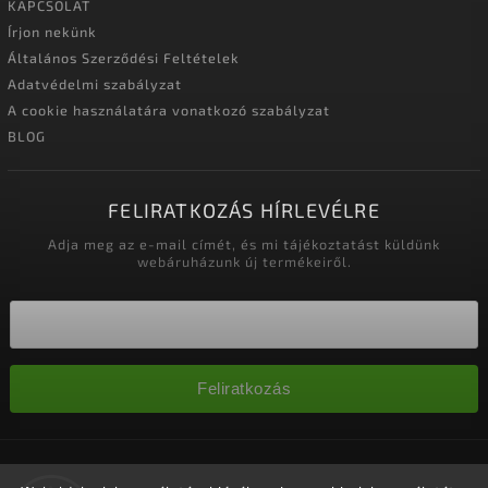
KAPCSOLAT
Írjon nekünk
Általános Szerződési Feltételek
Adatvédelmi szabályzat
A cookie használatára vonatkozó szabályzat
BLOG
FELIRATKOZÁS HÍRLEVÉLRE
Adja meg az e-mail címét, és mi tájékoztatást küldünk
webáruházunk új termékeiről.
Feliratkozás
Copyright 2026
Nagykereskedelem-szalonok
. Minden jog