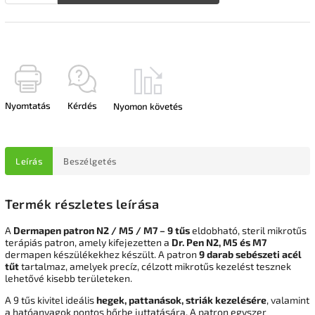
Nyomtatás
Kérdés
Nyomon követés
Leírás
Beszélgetés
Termék részletes leírása
A
Dermapen patron N2 / M5 / M7 – 9 tűs
eldobható, steril mikrotűs
terápiás patron, amely kifejezetten a
Dr. Pen
N2, M5 és M7
dermapen készülékekhez készült. A patron
9 darab sebészeti acél
tűt
tartalmaz, amelyek precíz, célzott mikrotűs kezelést tesznek
lehetővé kisebb területeken.
A 9 tűs kivitel ideális
hegek, pattanások, striák kezelésére
, valamint
a hatóanyagok pontos bőrbe juttatására. A patron egyszer