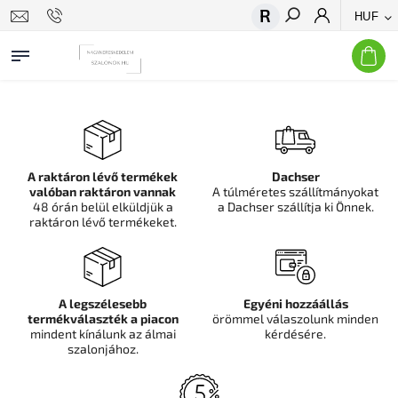
HUF
Keresés
A raktáron lévő termékek
Dachser
valóban raktáron vannak
A túlméretes szállítmányokat
48 órán belül elküldjük a
a Dachser szállítja ki Önnek.
raktáron lévő termékeket.
A legszélesebb
Egyéni hozzáállás
termékválaszték a piacon
örömmel válaszolunk minden
mindent kínálunk az álmai
kérdésére.
szalonjához.