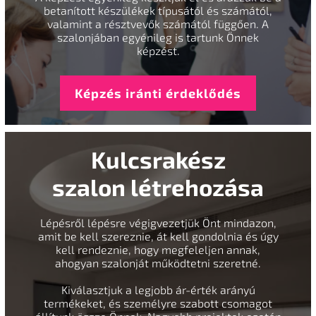
betanított készülékek típusától és számától,
valamint a résztvevők számától függően. A
szalonjában egyénileg is tartunk Önnek
képzést.
Képzés iránti érdeklődés
Kulcsrakész
szalon létrehozása
Lépésről lépésre végigvezetjük Önt mindazon,
amit be kell szereznie, át kell gondolnia és úgy
kell rendeznie, hogy megfeleljen annak,
ahogyan szalonját működtetni szeretné.
Kiválasztjuk a legjobb ár-érték arányú
termékeket, és személyre szabott csomagot