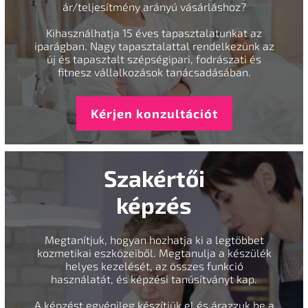
ár/teljesítmény arányú vásárláshoz?
Kihasználhatja 15 éves tapasztalatunkat az
iparágban. Nagy tapasztalattal rendelkezünk az
új és tapasztalt szépségipari, fodrászati és
fitnesz vállalkozások tanácsadásában.
Kérjen konzultációt
Szakértői
képzés
Megtanítjuk, hogyan hozhatja ki a legtöbbet
kozmetikai eszközeiből. Megtanulja a készülék
helyes kezelését, az összes funkció
használatát, és képzési tanúsítványt kap.
A képzést egyénileg készítjük el és árazzuk be a