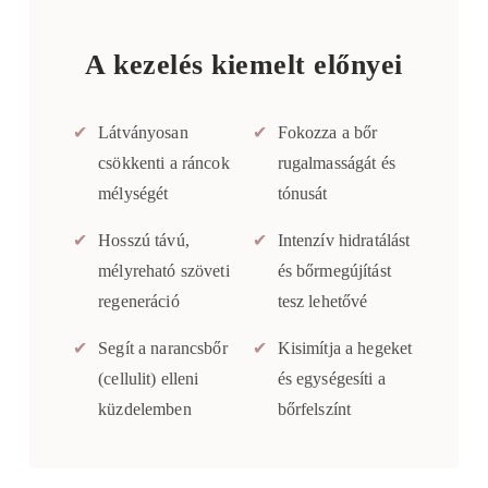
A kezelés kiemelt előnyei
✔
Látványosan
✔
Fokozza a bőr
csökkenti a ráncok
rugalmasságát és
mélységét
tónusát
✔
Hosszú távú,
✔
Intenzív hidratálást
mélyreható szöveti
és bőrmegújítást
regeneráció
tesz lehetővé
✔
Segít a narancsbőr
✔
Kisimítja a hegeket
(cellulit) elleni
és egységesíti a
küzdelemben
bőrfelszínt