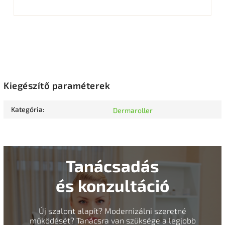
Kiegészítő paraméterek
Kategória
:
Dermaroller
Tanácsadás
és konzultáció
Új szalont alapít? Modernizálni szeretné
működését? Tanácsra van szüksége a legjobb