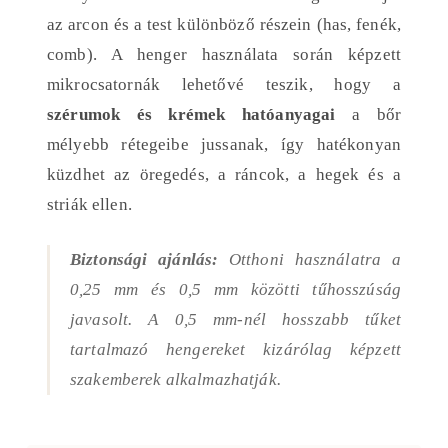
az arcon és a test különböző részein (has, fenék,
comb). A henger használata során képzett
mikrocsatornák lehetővé teszik, hogy a
szérumok és krémek hatóanyagai
a bőr
mélyebb rétegeibe jussanak, így hatékonyan
küzdhet az öregedés, a ráncok, a hegek és a
striák ellen.
Biztonsági ajánlás:
Otthoni használatra a
0,25 mm és 0,5 mm közötti tűhosszúság
javasolt. A 0,5 mm-nél hosszabb tűket
tartalmazó hengereket kizárólag képzett
szakemberek alkalmazhatják.