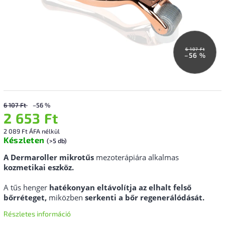
6 107 Ft
–56 %
6 107 Ft
–56 %
2 653 Ft
2 089 Ft ÁFA nélkül
Készleten
(>5 db)
A
Dermaroller
mikrotűs
mezoterápiára alkalmas
kozmetikai eszköz.
A tűs henger
hatékonyan eltávolítja az elhalt felső
bőrréteget,
miközben
serkenti a bőr regenerálódását.
Részletes információ