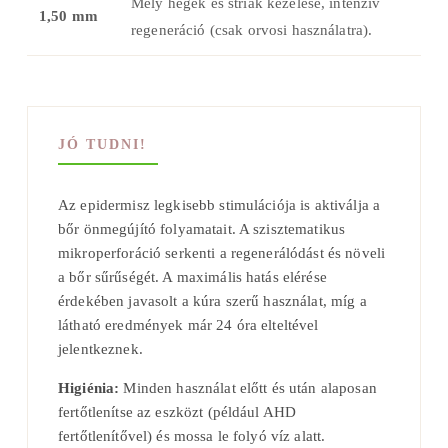
Mély hegek és striák kezelése, intenzív
1,50 mm
regeneráció (csak orvosi használatra).
JÓ TUDNI!
Az epidermisz legkisebb stimulációja is aktiválja a
bőr önmegújító folyamatait. A szisztematikus
mikroperforáció serkenti a regenerálódást és növeli
a bőr sűrűségét. A maximális hatás elérése
érdekében javasolt a kúra szerű használat, míg a
látható eredmények már 24 óra elteltével
jelentkeznek.
Higiénia:
Minden használat előtt és után alaposan
fertőtlenítse az eszközt (például AHD
fertőtlenítővel) és mossa le folyó víz alatt.