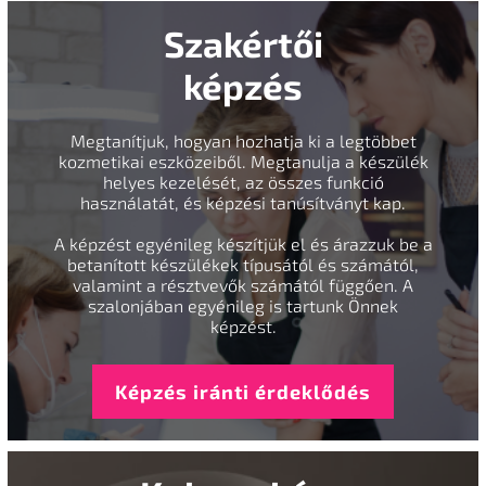
Szakértői
képzés
Megtanítjuk, hogyan hozhatja ki a legtöbbet
kozmetikai eszközeiből. Megtanulja a készülék
helyes kezelését, az összes funkció
használatát, és képzési tanúsítványt kap.
A képzést egyénileg készítjük el és árazzuk be a
betanított készülékek típusától és számától,
valamint a résztvevők számától függően. A
szalonjában egyénileg is tartunk Önnek
képzést.
Képzés iránti érdeklődés