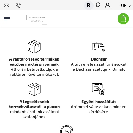
HUF
Keresés
A raktáron lévő termékek
Dachser
valóban raktáron vannak
A túlméretes szállítmányokat
48 órán belül elküldjük a
a Dachser szállítja ki Önnek.
raktáron lévő termékeket.
A legszélesebb
Egyéni hozzáállás
termékválaszték a piacon
örömmel válaszolunk minden
mindent kínálunk az álmai
kérdésére.
szalonjához.