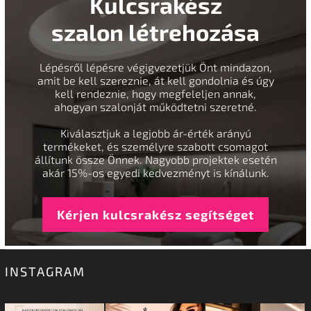
Kulcsrakész
szalon létrehozása
Lépésről lépésre végigvezetjük Önt mindazon,
amit be kell szereznie, át kell gondolnia és úgy
kell rendeznie, hogy megfeleljen annak,
ahogyan szalonját működtetni szeretné.
Kiválasztjuk a legjobb ár-érték arányú
termékeket, és személyre szabott csomagot
állítunk össze Önnek. Nagyobb projektek esetén
akár 15%-os egyedi kedvezményt is kínálunk.
Kérjen kulcsrakész segítséget
INSTAGRAM