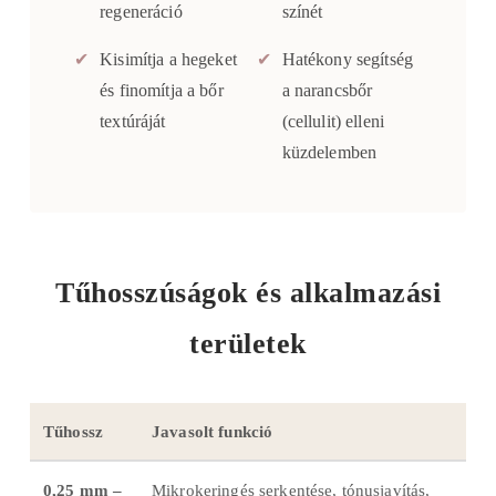
regeneráció
színét
✔
Kisimítja a hegeket
✔
Hatékony segítség
és finomítja a bőr
a narancsbőr
textúráját
(cellulit) elleni
küzdelemben
Tűhosszúságok és alkalmazási
területek
Tűhossz
Javasolt funkció
0,25 mm –
Mikrokeringés serkentése, tónusjavítás,