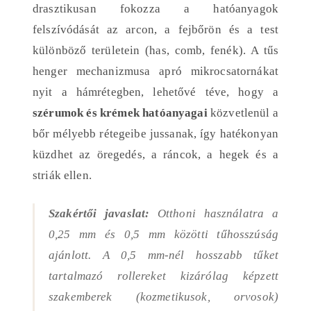
drasztikusan fokozza a hatóanyagok
felszívódását az arcon, a fejbőrön és a test
különböző területein (has, comb, fenék). A tűs
henger mechanizmusa apró mikrocsatornákat
nyit a hámrétegben, lehetővé téve, hogy a
szérumok és krémek hatóanyagai
közvetlenül a
bőr mélyebb rétegeibe jussanak, így hatékonyan
küzdhet az öregedés, a ráncok, a hegek és a
striák ellen.
Szakértői javaslat:
Otthoni használatra a
0,25 mm és 0,5 mm közötti tűhosszúság
ajánlott. A 0,5 mm-nél hosszabb tűket
tartalmazó rollereket kizárólag képzett
szakemberek (kozmetikusok, orvosok)