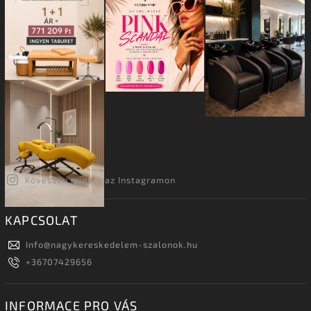
Kövessen minket az Instagramon
KAPCSOLAT
Info
@
nagykereskedelem-szalonok.hu
+36707429656
INFORMACE PRO VÁS