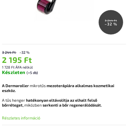
3 244 Ft
–32 %
3 244 Ft
–32 %
2 195 Ft
1 728 Ft ÁFA nélkül
Készleten
(>5 db)
A Dermaroller
mikrotűs
mezoterápiára alkalmas
kozmetikai
eszköz.
A tűs henger
hatékonyan eltávolítja az elhalt felső
bőrréteget,
miközben
serkenti a bőr regenerálódását.
Részletes információ