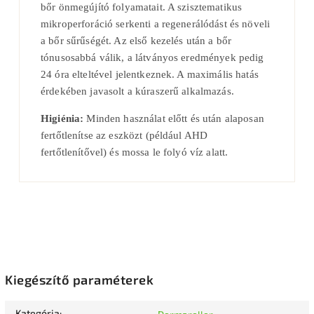
bőr önmegújító folyamatait. A szisztematikus
mikroperforáció serkenti a regenerálódást és növeli
a bőr sűrűségét. Az első kezelés után a bőr
tónusosabbá válik, a látványos eredmények pedig
24 óra elteltével jelentkeznek. A maximális hatás
érdekében javasolt a kúraszerű alkalmazás.
Higiénia:
Minden használat előtt és után alaposan
fertőtlenítse az eszközt (például AHD
fertőtlenítővel) és mossa le folyó víz alatt.
Kiegészítő paraméterek
Kategória
: