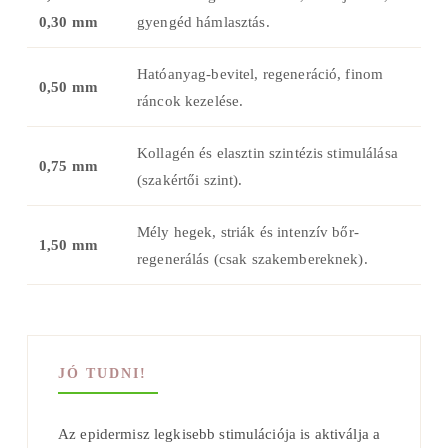
0,30 mm
gyengéd hámlasztás.
Hatóanyag-bevitel, regeneráció, finom
0,50 mm
ráncok kezelése.
Kollagén és elasztin szintézis stimulálása
0,75 mm
(szakértői szint).
Mély hegek, striák és intenzív bőr-
1,50 mm
regenerálás (csak szakembereknek).
JÓ TUDNI!
Az epidermisz legkisebb stimulációja is aktiválja a