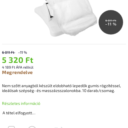
6 011 Ft
–11 %
6 011 Ft
–11 %
5 320 Ft
4 189 Ft ÁFA nélkül
Megrendelve
Nem szőtt anyagból készült eldobható lepedők gumis rögzítéssel,
ideálisak szépség- és masszázsszalonokba. 10 darab/csomag.
Részletes információ
A tétel elfogyott…