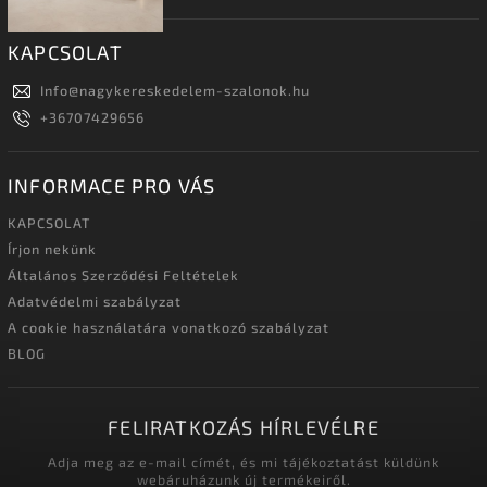
KAPCSOLAT
Info
@
nagykereskedelem-szalonok.hu
+36707429656
INFORMACE PRO VÁS
KAPCSOLAT
Írjon nekünk
Általános Szerződési Feltételek
Adatvédelmi szabályzat
A cookie használatára vonatkozó szabályzat
BLOG
FELIRATKOZÁS HÍRLEVÉLRE
Adja meg az e-mail címét, és mi tájékoztatást küldünk
webáruházunk új termékeiről.