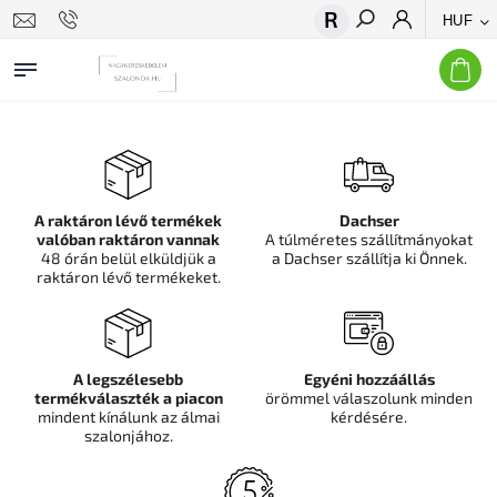
HUF
Keresés
A raktáron lévő termékek
Dachser
valóban raktáron vannak
A túlméretes szállítmányokat
48 órán belül elküldjük a
a Dachser szállítja ki Önnek.
raktáron lévő termékeket.
A legszélesebb
Egyéni hozzáállás
termékválaszték a piacon
örömmel válaszolunk minden
mindent kínálunk az álmai
kérdésére.
szalonjához.