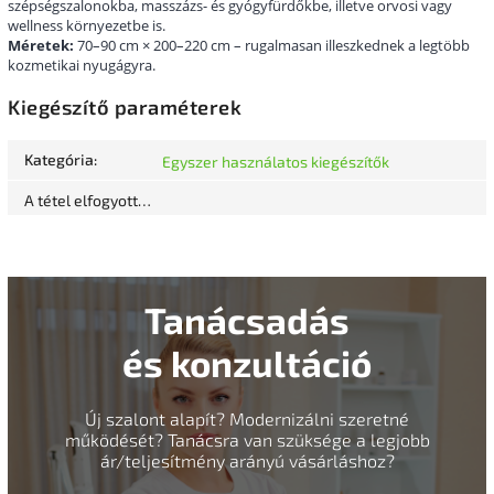
szépségszalonokba, masszázs- és gyógyfürdőkbe, illetve orvosi vagy
wellness környezetbe is.
Méretek:
70–90 cm × 200–220 cm – rugalmasan illeszkednek a legtöbb
kozmetikai nyugágyra.
Kiegészítő paraméterek
Kategória
:
Egyszer használatos kiegészítők
A tétel elfogyott…
Tanácsadás
és konzultáció
Új szalont alapít? Modernizálni szeretné
működését? Tanácsra van szüksége a legjobb
ár/teljesítmény arányú vásárláshoz?