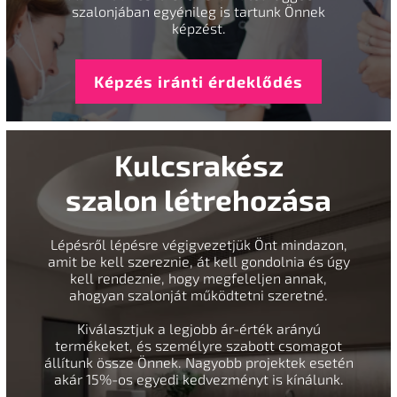
szalonjában egyénileg is tartunk Önnek
képzést.
Képzés iránti érdeklődés
Kulcsrakész
szalon létrehozása
Lépésről lépésre végigvezetjük Önt mindazon,
amit be kell szereznie, át kell gondolnia és úgy
kell rendeznie, hogy megfeleljen annak,
ahogyan szalonját működtetni szeretné.
Kiválasztjuk a legjobb ár-érték arányú
termékeket, és személyre szabott csomagot
állítunk össze Önnek. Nagyobb projektek esetén
akár 15%-os egyedi kedvezményt is kínálunk.