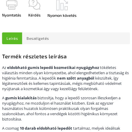
Nyomtatás
Kérdés
Nyomon követés
Leírás
Beszélgetés
Termék részletes leírása
Az
eldobható gumis lepedő kozmetikai nyugágyhoz
tökéletes
választás minden olyan környezetbe, ahol elengedhetetlen a tisztaság és
higiénia fenntartása. A lepedők
nem szőtt anyagból
készültek, így
légáteresztőek és kellemes tapintásúak, mégis megbízható védelmet
nyújtanak a kozmetikai ágy vagy kezelőágy felületének.
A
gumis kialakítás
biztosítja, hogy a lepedő szorosan illeszkedjen a
nyugágyhoz, ne mozduljon el használat közben. Ezek az egyszer
használatos huzatok különösen praktikusak olyan forgalmas
szalonokban, ahol fontos a vendégek közötti higiénikus környezet
biztosítása.
A csomag
10 darab eldobható lepedőt
tartalmaz, melyek ideálisak