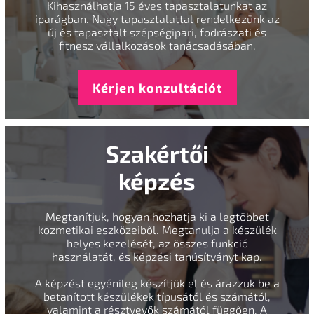
Kihasználhatja 15 éves tapasztalatunkat az
iparágban. Nagy tapasztalattal rendelkezünk az
új és tapasztalt szépségipari, fodrászati és
fitnesz vállalkozások tanácsadásában.
Kérjen konzultációt
Szakértői
képzés
Megtanítjuk, hogyan hozhatja ki a legtöbbet
kozmetikai eszközeiből. Megtanulja a készülék
helyes kezelését, az összes funkció
használatát, és képzési tanúsítványt kap.
A képzést egyénileg készítjük el és árazzuk be a
betanított készülékek típusától és számától,
valamint a résztvevők számától függően. A