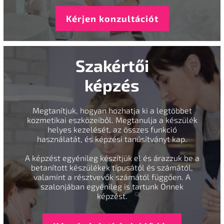
Kérjen konzultációt
Szakértői
képzés
Megtanítjuk, hogyan hozhatja ki a legtöbbet
kozmetikai eszközeiből. Megtanulja a készülék
helyes kezelését, az összes funkció
használatát, és képzési tanúsítványt kap.
A képzést egyénileg készítjük el és árazzuk be a
betanított készülékek típusától és számától,
valamint a résztvevők számától függően. A
szalonjában egyénileg is tartunk Önnek
képzést.