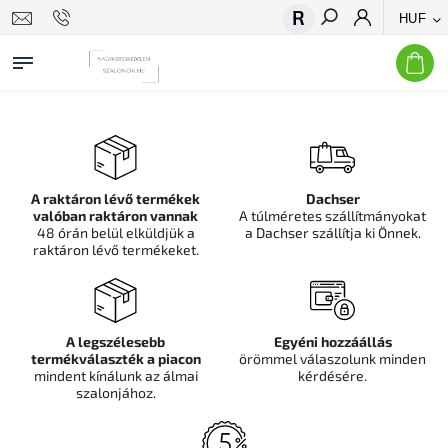
HUF
Keresés
A raktáron lévő termékek
Dachser
valóban raktáron vannak
A túlméretes szállítmányokat
48 órán belül elküldjük a
a Dachser szállítja ki Önnek.
raktáron lévő termékeket.
A legszélesebb
Egyéni hozzáállás
termékválaszték a piacon
örömmel válaszolunk minden
mindent kínálunk az álmai
kérdésére.
szalonjához.