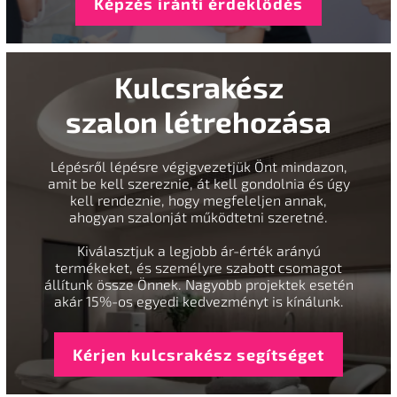
Képzés iránti érdeklődés
Kulcsrakész
szalon létrehozása
Lépésről lépésre végigvezetjük Önt mindazon,
amit be kell szereznie, át kell gondolnia és úgy
kell rendeznie, hogy megfeleljen annak,
ahogyan szalonját működtetni szeretné.
Kiválasztjuk a legjobb ár-érték arányú
termékeket, és személyre szabott csomagot
állítunk össze Önnek. Nagyobb projektek esetén
akár 15%-os egyedi kedvezményt is kínálunk.
Kérjen kulcsrakész segítséget