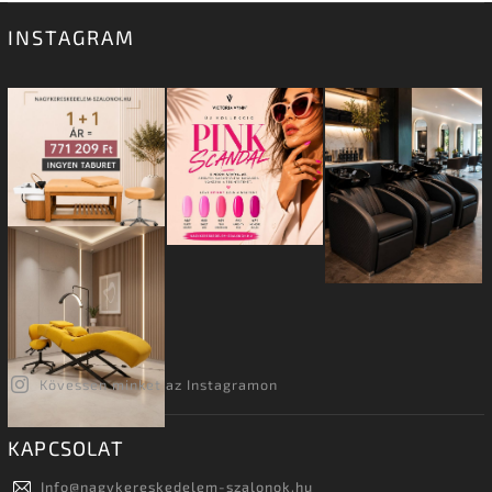
INSTAGRAM
Kövessen minket az Instagramon
KAPCSOLAT
Info
@
nagykereskedelem-szalonok.hu