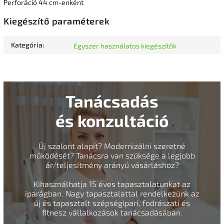
Perforáció 44 cm-enként
Kiegészítő paraméterek
Kategória
:
Egyszer használatos kiegészítők
Tanácsadás
és konzultáció
Új szalont alapít? Modernizálni szeretné
működését? Tanácsra van szüksége a legjobb
ár/teljesítmény arányú vásárláshoz?
Kihasználhatja 15 éves tapasztalatunkat az
iparágban. Nagy tapasztalattal rendelkezünk az
új és tapasztalt szépségipari, fodrászati és
fitnesz vállalkozások tanácsadásában.