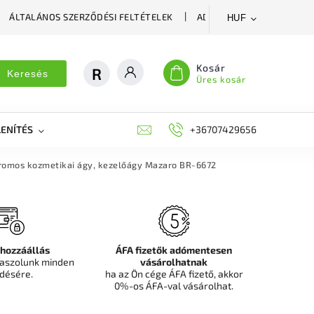
ÁLTALÁNOS SZERZŐDÉSI FELTÉTELEK
ADATVÉDELMI SZABÁLYZA
HUF
Kosár
Keresés
Üres kosár
ENÍTÉS
DEKORÁCIÓS FALPANEL, MŰNÖVÉNY FAL
+36707429656
FIT
romos kozmetikai ágy, kezelőágy Mazaro BR-6672
 hozzáállás
ÁFA fizetők adómentesen
aszolunk minden
vásárolhatnak
désére.
ha az Ön cége ÁFA fizető, akkor
0%-os ÁFA-val vásárolhat.