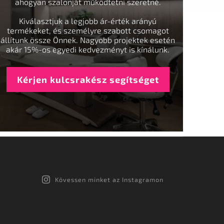
ahogyan szalonját működtetni szeretné.
Kiválasztjuk a legjobb ár-érték arányú
termékeket, és személyre szabott csomagot
állítunk össze Önnek. Nagyobb projektek esetén
akár 15%-os egyedi kedvezményt is kínálunk.
Kérjen kulcsrakész segítséget
Kövessen minket az Instagramon