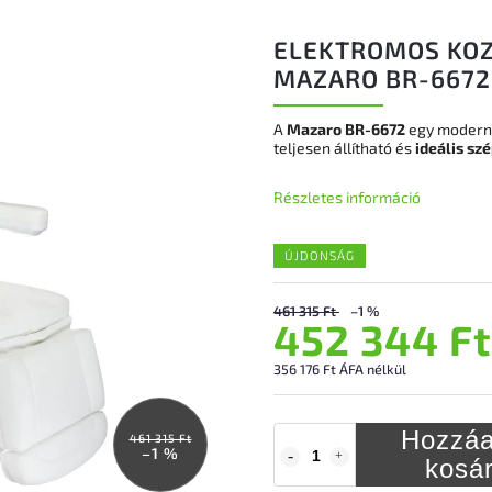
ELEKTROMOS KOZ
MAZARO BR-6672
A
Mazaro BR-6672
egy modern
teljesen állítható és
ideális sz
Részletes információ
ÚJDONSÁG
461 315 Ft
–1 %
452 344 Ft
356 176 Ft ÁFA nélkül
Hozzáa
461 315 Ft
–1 %
kosá