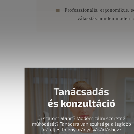
💼
Professzionális, ergonomikus, 
választás minden modern 
Tanácsadás
és konzultáció
Új szalont alapít? Modernizálni szeretné
működését? Tanácsra van szüksége a legjobb
ár/teljesítmény arányú vásárláshoz?