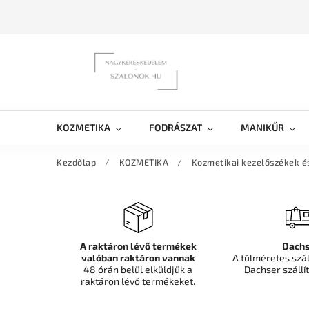
KOZMETIKA
FODRÁSZAT
MANIKŰR
Kezdőlap
/
KOZMETIKA
/
Kozmetikai kezelőszékek é
A raktáron lévő termékek
Dachs
valóban raktáron vannak
A túlméretes szá
48 órán belül elküldjük a
Dachser szállít
raktáron lévő termékeket.