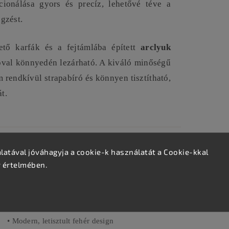
cionálása gyors és precíz, lehetővé téve a
gzést.
tő karfák és a fejtámlába épített
arclyuk
góval könnyedén lezárható. A kiváló minőségű
 rendkívül strapabíró és könnyen tisztítható,
t.
KÉNYELMI EXTRÁK
atával jóváhagyja a cookie-k használatát a Cookie-kkal
v értelmében.
• Ergonomikus, időtálló kialakítás
• Arclyuk kivágás kényelmes párna-dugóval
• Gyorsan levehető karfák
• Könnyen fertőtleníthető öko-bőr kárpit
• Modern, letisztult fehér design