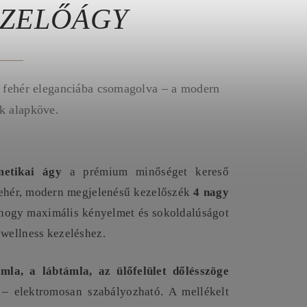
EZELŐÁGY
a fehér eleganciába csomagolva – a modern
k alapköve.
etikai ágy
a prémium minőséget kereső
fehér, modern megjelenésű kezelőszék
4 nagy
, hogy maximális kényelmet és sokoldalúságot
 wellness kezeléshez.
ámla, a lábtámla, az ülőfelület dőlésszöge
– elektromosan szabályozható. A mellékelt