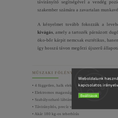
távirányító segítségével a vendég pozi
szakember számára a zavartalan munkavé
A kényelmet tovább fokozzák a levehe
kivágás
, amely a tartozék párnázott du
öko-bőr kárpit nemcsak esztétikus, hanem
így hosszú távon megőrzi újszerű állapotá
MŰSZAKI FÖLÉNY
Weboldalunk használ
kapcsolatos irányel
• 4 független, halk elektromos motor
• Elektromos magasság- és háttámlaállítás
Beállítások
• Szabályozható lábtámla és bölcső funkció
• Távirányítós, precíz vezérlés
• Akár 180 kg-os teherbírás