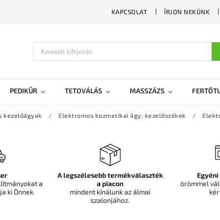
KAPCSOLAT
ÍRJON NEKÜNK
PEDIKŰR
TETOVÁLÁS
MASSZÁZS
FERTŐTL
s kezelőágyak
/
Elektromos kozmetikai ágy, kezelőszékek
/
Elekt
er
A legszélesebb termékválaszték
Egyéni
llítmányokat a
a piacon
örömmel vál
ja ki Önnek.
mindent kínálunk az álmai
kér
szalonjához.