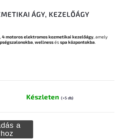
METIKAI ÁGY, KEZELŐÁGY
,
4 motoros elektromos kozmetikai kezelőágy
, amely
épségszalonokba
,
wellness
és
spa központokba
.
Készleten
(>5 db)
dás a
rhoz