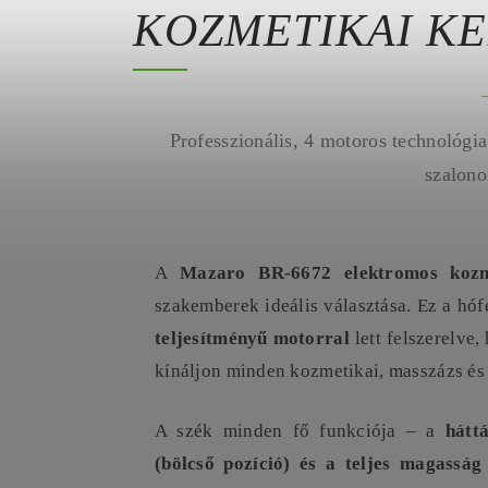
KOZMETIKAI K
Professzionális, 4 motoros technológi
szalono
A
Mazaro BR-6672 elektromos kozm
szakemberek ideális választása. Ez a hó
teljesítményű motorral
lett felszerelve
kínáljon minden kozmetikai, masszázs és
A szék minden fő funkciója – a
hátt
(bölcső pozíció) és a teljes magasság