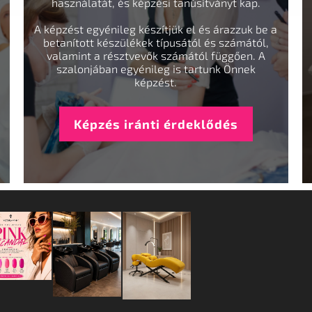
használatát, és képzési tanúsítványt kap.
A képzést egyénileg készítjük el és árazzuk be a
betanított készülékek típusától és számától,
valamint a résztvevők számától függően. A
szalonjában egyénileg is tartunk Önnek
képzést.
Képzés iránti érdeklődés