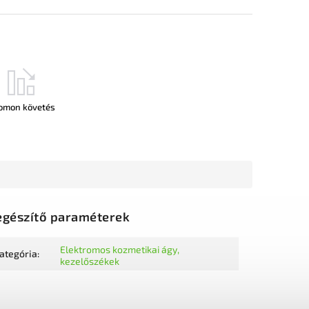
omon követés
egészítő paraméterek
Elektromos kozmetikai ágy,
ategória
:
kezelőszékek