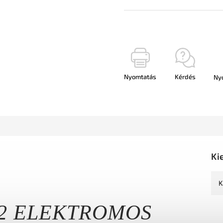
Nyomtatás
Kérdés
Ny
Ki
K
72 ELEKTROMOS