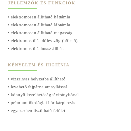
JELLEMZŐK ÉS FUNKCIÓK
• elektromosan állítható háttámla
• elektromosan állítható lábtámla
• elektromosan állítható magasság
• elektromos ülés dőlésszög (bölcső)
• elektromos üléshossz állítás
KÉNYELEM ÉS HIGIÉNIA
• vízszintes helyzetbe állítható
• levehető fejpárna arcnyílással
• könnyű kezelhetőség távirányítóval
• prémium ökológiai bőr kárpitozás
• egyszerűen tisztítható felület