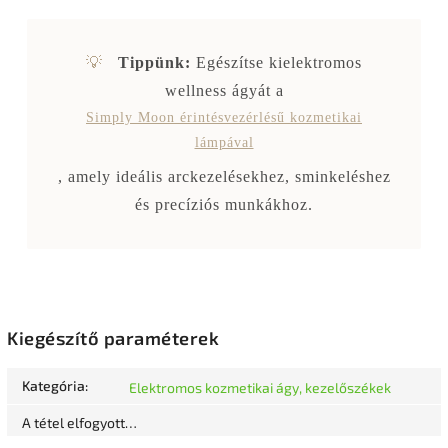
💡
Tippünk:
Egészítse kielektromos
wellness ágyát a
Simply Moon érintésvezérlésű kozmetikai
lámpával
, amely ideális arckezelésekhez, sminkeléshez
és precíziós munkákhoz.
Kiegészítő paraméterek
Kategória
:
Elektromos kozmetikai ágy, kezelőszékek
A tétel elfogyott…