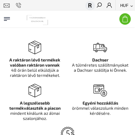
HUF
Keresés
A raktáron lévő termékek
Dachser
valóban raktáron vannak
A túlméretes szállítmányokat
48 órán belül elküldjük a
a Dachser szállítja ki Önnek.
raktáron lévő termékeket.
A legszélesebb
Egyéni hozzáállás
termékválaszték a piacon
örömmel válaszolunk minden
mindent kínálunk az álmai
kérdésére.
szalonjához.