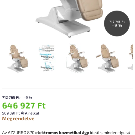
712 765 Ft
–9 %
712 765 Ft
–9 %
646 927 Ft
509 391 Ft ÁFA nélkül
Megrendelve
Az AZZURRO 870
elektromos kozmetikai ágy
ideális minden típusú