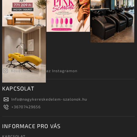
Kövessen minket az Instagramon
KAPCSOLAT
Info
@
nagykereskedelem-szalonok.hu
+36707429656
INFORMACE PRO VÁS
KAPCSOLAT