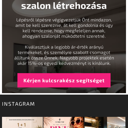
szalon létrehozása
Lépésről lépésre végigvezetjük Önt mindazon,
amit be kell szereznie, át kell gondolnia és úgy
kell rendeznie, hogy megfeleljen annak,
ahogyan szalonját működtetni szeretné.
Kiválasztjuk a legjobb ár-érték arányú
termékeket, és személyre szabott csomagot
állítunk össze Önnek. Nagyobb projektek esetén
akár 15%-os egyedi kedvezményt is kínálunk.
Kérjen kulcsrakész segítséget
INSTAGRAM