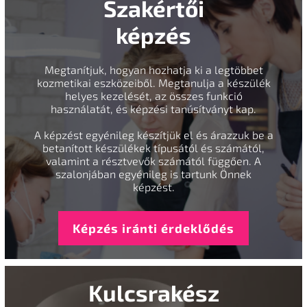
Szakértői
képzés
Megtanítjuk, hogyan hozhatja ki a legtöbbet
kozmetikai eszközeiből. Megtanulja a készülék
helyes kezelését, az összes funkció
használatát, és képzési tanúsítványt kap.
A képzést egyénileg készítjük el és árazzuk be a
betanított készülékek típusától és számától,
valamint a résztvevők számától függően. A
szalonjában egyénileg is tartunk Önnek
képzést.
Képzés iránti érdeklődés
Kulcsrakész