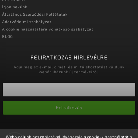
Írjon nekünk
Általános Szerződési Feltételek
Adatvédelmi szabályzat
A cookie használatára vonatkozó szabályzat
BLOG
FELIRATKOZÁS HÍRLEVÉLRE
Adja meg az e-mail címét, és mi tájékoztatást küldünk
webáruházunk új termékeiről.
Feliratkozás
Copyright 2026
Nagykereskedelem-szalonok
. Minden jog
fenntartva.
Weboldalunk használatával jóváhagyja a cookie-k használatát a