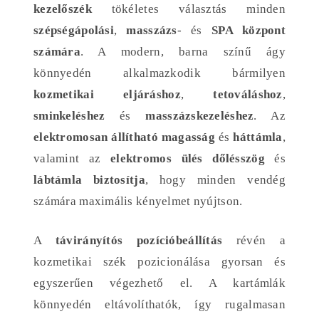
kezelőszék
tökéletes választás minden
szépségápolási
,
masszázs
- és
SPA központ
számára
. A modern, barna színű ágy
könnyedén alkalmazkodik bármilyen
kozmetikai eljáráshoz
,
tetováláshoz
,
sminkeléshez
és
masszázskezeléshez
. Az
elektromosan állítható magasság
és
háttámla
,
valamint az
elektromos ülés dőlésszög
és
lábtámla biztosítja
, hogy minden vendég
számára maximális kényelmet nyújtson.
A
távirányítós pozícióbeállítás
révén a
kozmetikai szék pozicionálása gyorsan és
egyszerűen végezhető el. A kartámlák
könnyedén eltávolíthatók, így rugalmasan