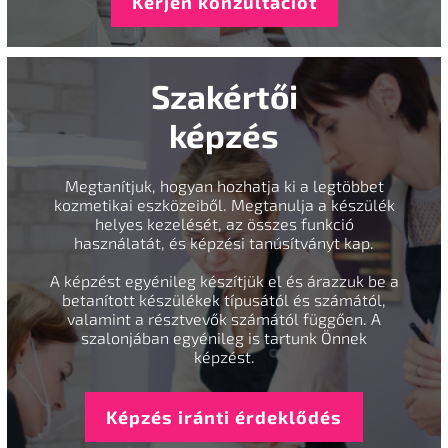
Kérjen konzultációt
Szakértői
képzés
Megtanítjuk, hogyan hozhatja ki a legtöbbet
kozmetikai eszközeiből. Megtanulja a készülék
helyes kezelését, az összes funkció
használatát, és képzési tanúsítványt kap.
A képzést egyénileg készítjük el és árazzuk be a
betanított készülékek típusától és számától,
valamint a résztvevők számától függően. A
szalonjában egyénileg is tartunk Önnek
képzést.
Képzés iránti érdeklődés