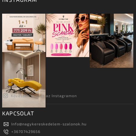
Kövessen minket az Instagramon
KAPCSOLAT
Info
@
nagykereskedelem-szalonok.hu
+36707429656