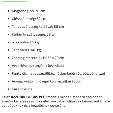
Magasság: 59–91 cm
Ülésszélesség: 62 cm
Teljes szélesség karfával: 88 cm
Fejtámla szélessége: 39 cm
Szék súlya: 69 kg
Teherbírás: 140 kg
Csomag mérete: 141 × 65 × 70 cm
Vezérlés: távirányító + kézi skála
Funkciók: magasságállítás, háttámladöntés, bölcsőhelyzet
Anyag: kiváló minőségű környezetbarát bőr
Garancia: 2 év
Ez az
AZZURRO 708AS PEDI modell
minden modern szalonban
emeli a kezelések színvonalát, miközben stílust és kényelmet kínál a
vendégeknek és a kezelőknek egyaránt.