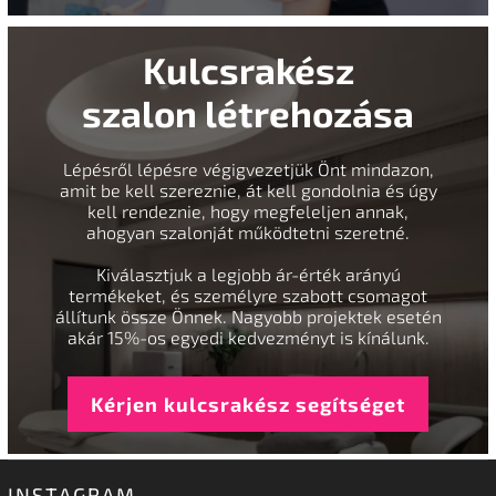
Kulcsrakész
szalon létrehozása
Lépésről lépésre végigvezetjük Önt mindazon,
amit be kell szereznie, át kell gondolnia és úgy
kell rendeznie, hogy megfeleljen annak,
ahogyan szalonját működtetni szeretné.
Kiválasztjuk a legjobb ár-érték arányú
termékeket, és személyre szabott csomagot
állítunk össze Önnek. Nagyobb projektek esetén
akár 15%-os egyedi kedvezményt is kínálunk.
Kérjen kulcsrakész segítséget
INSTAGRAM