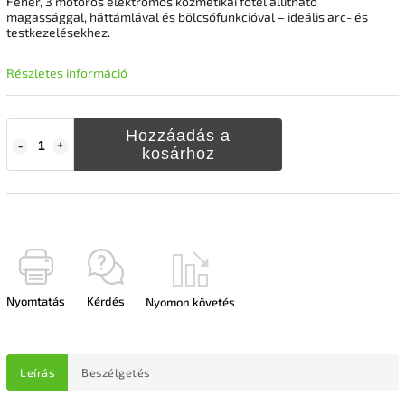
Fehér, 3 motoros elektromos kozmetikai fotel állítható
magassággal, háttámlával és bölcsőfunkcióval – ideális arc- és
testkezelésekhez.
Részletes információ
Hozzáadás a
kosárhoz
Nyomtatás
Kérdés
Nyomon követés
Leírás
Beszélgetés