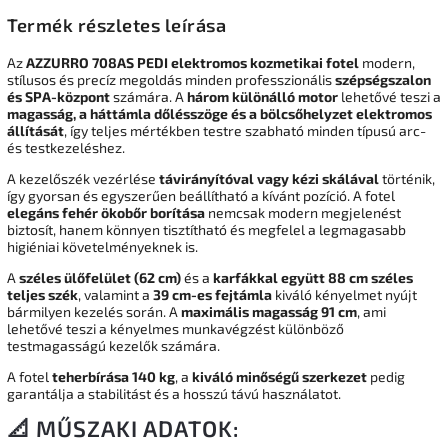
Termék részletes leírása
Az
AZZURRO 708AS PEDI elektromos kozmetikai fotel
modern,
stílusos és precíz megoldás minden professzionális
szépségszalon
és SPA-központ
számára. A
három különálló motor
lehetővé teszi a
magasság, a háttámla dőlésszöge és a bölcsőhelyzet elektromos
állítását
, így teljes mértékben testre szabható minden típusú arc-
és testkezeléshez.
A kezelőszék vezérlése
távirányítóval vagy kézi skálával
történik,
így gyorsan és egyszerűen beállítható a kívánt pozíció. A fotel
elegáns fehér ökobőr borítása
nemcsak modern megjelenést
biztosít, hanem könnyen tisztítható és megfelel a legmagasabb
higiéniai követelményeknek is.
A
széles ülőfelület (62 cm)
és a
karfákkal együtt 88 cm széles
teljes szék
, valamint a
39 cm-es fejtámla
kiváló kényelmet nyújt
bármilyen kezelés során. A
maximális magasság 91 cm
, ami
lehetővé teszi a kényelmes munkavégzést különböző
testmagasságú kezelők számára.
A fotel
teherbírása 140 kg
, a
kiváló minőségű szerkezet
pedig
garantálja a stabilitást és a hosszú távú használatot.
📐 MŰSZAKI ADATOK: