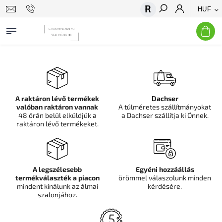
HUF
Keresés
A raktáron lévő termékek
Dachser
valóban raktáron vannak
A túlméretes szállítmányokat
48 órán belül elküldjük a
a Dachser szállítja ki Önnek.
raktáron lévő termékeket.
A legszélesebb
Egyéni hozzáállás
termékválaszték a piacon
örömmel válaszolunk minden
mindent kínálunk az álmai
kérdésére.
szalonjához.