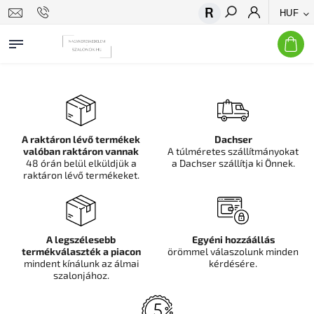
HUF
Keresés
A raktáron lévő termékek
Dachser
valóban raktáron vannak
A túlméretes szállítmányokat
48 órán belül elküldjük a
a Dachser szállítja ki Önnek.
raktáron lévő termékeket.
A legszélesebb
Egyéni hozzáállás
termékválaszték a piacon
örömmel válaszolunk minden
mindent kínálunk az álmai
kérdésére.
szalonjához.