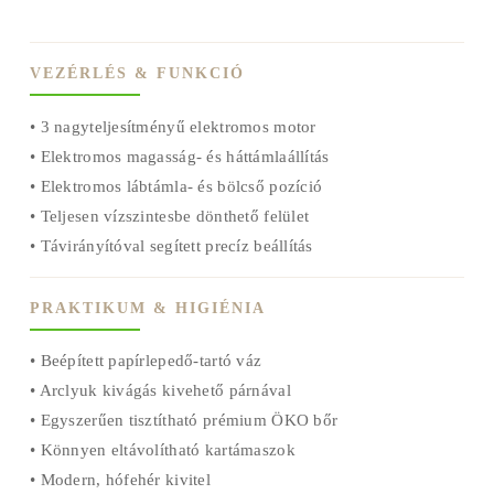
VEZÉRLÉS & FUNKCIÓ
• 3 nagyteljesítményű elektromos motor
• Elektromos magasság- és háttámlaállítás
• Elektromos lábtámla- és bölcső pozíció
• Teljesen vízszintesbe dönthető felület
• Távirányítóval segített precíz beállítás
PRAKTIKUM & HIGIÉNIA
• Beépített papírlepedő-tartó váz
• Arclyuk kivágás kivehető párnával
• Egyszerűen tisztítható prémium ÖKO bőr
• Könnyen eltávolítható kartámaszok
• Modern, hófehér kivitel