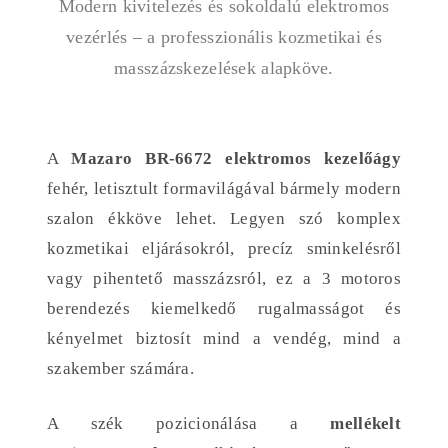
Modern kivitelezés és sokoldalú elektromos
vezérlés – a professzionális kozmetikai és
masszázskezelések alapköve.
A
Mazaro BR-6672 elektromos kezelőágy
fehér, letisztult formavilágával bármely modern
szalon ékköve lehet. Legyen szó komplex
kozmetikai eljárásokról, precíz sminkelésről
vagy pihentető masszázsról, ez a 3 motoros
berendezés kiemelkedő rugalmasságot és
kényelmet biztosít mind a vendég, mind a
szakember számára.
A szék pozicionálása a
mellékelt