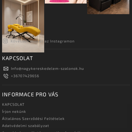
Kövessen minket az Instagramon
KAPCSOLAT
Info
@
nagykereskedelem-szalonok.hu
+36707429656
INFORMACE PRO VÁS
KAPCSOLAT
Írjon nekünk
Általános Szerződési Feltételek
Adatvédelmi szabályzat