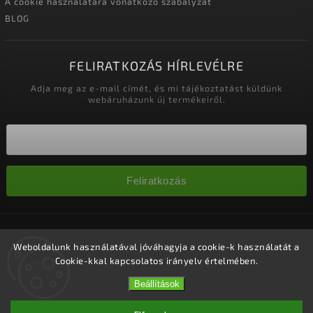
A cookie használatára vonatkozó szabályzat
BLOG
FELIRATKOZÁS HÍRLEVÉLRE
Adja meg az e-mail címét, és mi tájékoztatást küldünk
webáruházunk új termékeiről.
Feliratkozás
Copyright 2026
Nagykereskedelem-szalonok
. Minden jog
fenntartva.
Weboldalunk használatával jóváhagyja a cookie-k használatát a
Cookie-kkal kapcsolatos irányelv értelmében.
Süti beállítások szerkesztése
Vytvořil
Shoptet
| Design
Shoptak.cz.
Beállítások