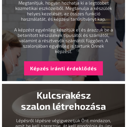
Megtanítjuk, hogyan hozhatja ki a legtöbbet
kozmetikai eszközeiből. Megtanulja a készülék
helyes kezelését, az összes funkció
használatát, és képzési tanúsítványt kap.
A képzést egyénileg készítjük el és árazzuk be a
betanított készülékek típusától és számától,
valamint a résztvevők számától függően. A
szalonjában egyénileg is tartunk Önnek
képzést.
Képzés iránti érdeklődés
Kulcsrakész
szalon létrehozása
Lépésről lépésre végigvezetjük Önt mindazon,
amit be kell szereznie, át kell gondolnia és úgy