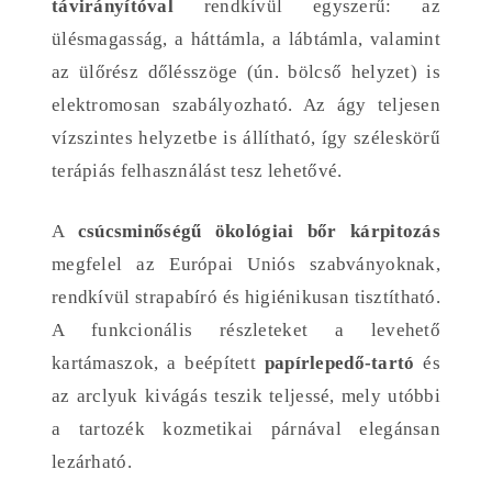
távirányítóval
rendkívül egyszerű: az
ülésmagasság, a háttámla, a lábtámla, valamint
az ülőrész dőlésszöge (ún. bölcső helyzet) is
elektromosan szabályozható. Az ágy teljesen
vízszintes helyzetbe is állítható, így széleskörű
terápiás felhasználást tesz lehetővé.
A
csúcsminőségű ökológiai bőr kárpitozás
megfelel az Európai Uniós szabványoknak,
rendkívül strapabíró és higiénikusan tisztítható.
A funkcionális részleteket a levehető
kartámaszok, a beépített
papírlepedő-tartó
és
az arclyuk kivágás teszik teljessé, mely utóbbi
a tartozék kozmetikai párnával elegánsan
lezárható.