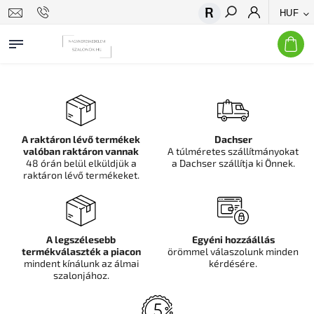
HUF
Keresés
A raktáron lévő termékek
Dachser
valóban raktáron vannak
A túlméretes szállítmányokat
48 órán belül elküldjük a
a Dachser szállítja ki Önnek.
raktáron lévő termékeket.
A legszélesebb
Egyéni hozzáállás
termékválaszték a piacon
örömmel válaszolunk minden
mindent kínálunk az álmai
kérdésére.
szalonjához.