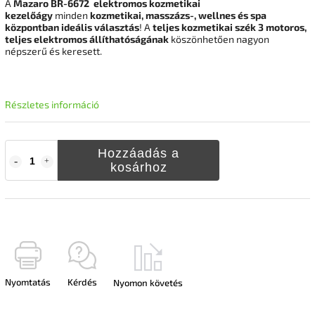
A
Mazaro BR-6672
elektromos kozmetikai
kezelőágy
minden
kozmetikai, masszázs-, wellnes és spa
központban ideális választás
!
A
teljes kozmetikai szék 3 motoros,
teljes elektromos állíthatóság
ának
köszönhetően nagyon
népszerű és keresett.
Részletes információ
Hozzáadás a
kosárhoz
Nyomtatás
Kérdés
Nyomon követés