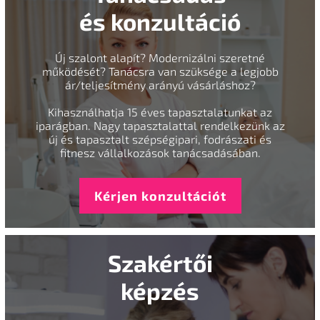
és konzultáció
Új szalont alapít? Modernizálni szeretné
működését? Tanácsra van szüksége a legjobb
ár/teljesítmény arányú vásárláshoz?
Kihasználhatja 15 éves tapasztalatunkat az
iparágban. Nagy tapasztalattal rendelkezünk az
új és tapasztalt szépségipari, fodrászati és
fitnesz vállalkozások tanácsadásában.
Kérjen konzultációt
Szakértői
képzés