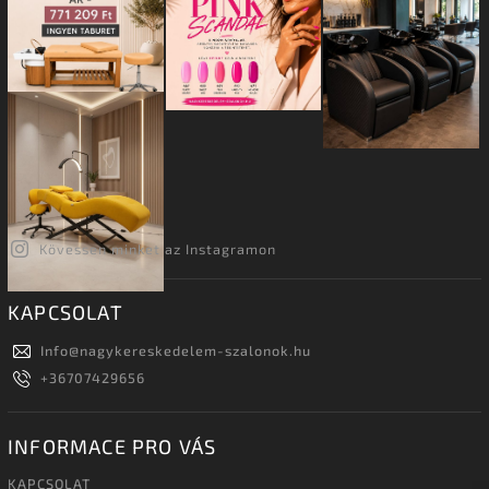
Kövessen minket az Instagramon
KAPCSOLAT
Info
@
nagykereskedelem-szalonok.hu
+36707429656
INFORMACE PRO VÁS
KAPCSOLAT