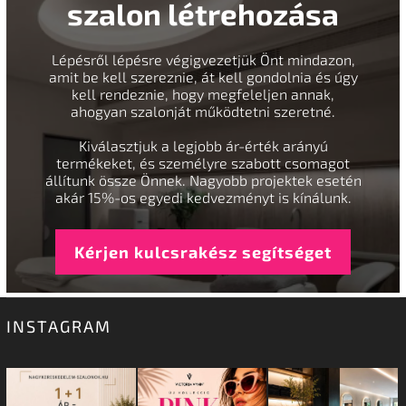
szalon létrehozása
Lépésről lépésre végigvezetjük Önt mindazon,
amit be kell szereznie, át kell gondolnia és úgy
kell rendeznie, hogy megfeleljen annak,
ahogyan szalonját működtetni szeretné.
Kiválasztjuk a legjobb ár-érték arányú
termékeket, és személyre szabott csomagot
állítunk össze Önnek. Nagyobb projektek esetén
akár 15%-os egyedi kedvezményt is kínálunk.
Kérjen kulcsrakész segítséget
INSTAGRAM