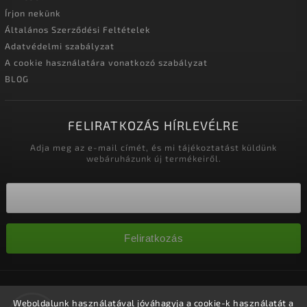
Írjon nekünk
Általános Szerződési Feltételek
Adatvédelmi szabályzat
A cookie használatára vonatkozó szabályzat
BLOG
FELIRATKOZÁS HÍRLEVÉLRE
Adja meg az e-mail címét, és mi tájékoztatást küldünk
webáruházunk új termékeiről.
Feliratkozás
Copyright 2026
Nagykereskedelem-szalonok
. Minden jog
fenntartva.
Weboldalunk használatával jóváhagyja a cookie-k használatát a