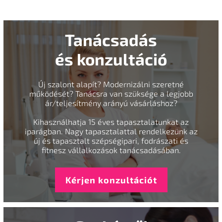
Tanácsadás
és konzultáció
Új szalont alapít? Modernizálni szeretné
működését? Tanácsra van szüksége a legjobb
ár/teljesítmény arányú vásárláshoz?
Kihasználhatja 15 éves tapasztalatunkat az
iparágban. Nagy tapasztalattal rendelkezünk az
új és tapasztalt szépségipari, fodrászati és
fitnesz vállalkozások tanácsadásában.
Kérjen konzultációt