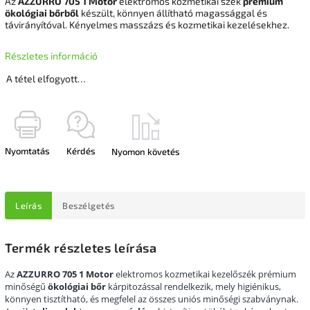
Az
AZZURRO 705 1 Motor
elektromos kozmetikai szék
prémium
ökológiai bőrből
készült, könnyen állítható magassággal és
távirányítóval. Kényelmes masszázs és kozmetikai kezelésekhez.
Részletes információ
A tétel elfogyott…
Nyomtatás
Kérdés
Nyomon követés
Leírás
Beszélgetés
Termék részletes leírása
Az
AZZURRO 705 1 Motor
elektromos kozmetikai kezelőszék prémium
minőségű
ökológiai bőr
kárpitozással rendelkezik, mely higiénikus,
könnyen tisztítható, és megfelel az összes uniós minőségi szabványnak.