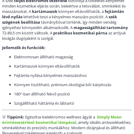
A szék
teljes elektromos vezérlése
biztosítja a tökéletes kényelmet
minden kozmetikai eljárás során, beleértve a tetoválást, sminkelést és
masszázsokat. A
kartámaszok
könnyen eltávolíthatók, a
fejtámlán
lévő nyílás
lehetővé teszi a kényelmes masszázs pozíciót. A
szék
szögének beállítása
távirányítóval történik, így minden vendég
igényeihez könnyedén alkalmazkodik. A
magasságállítási tartomány
72-89,5 cm között változik. A
praktikus kozmetikai párna
az arclyuk
kivágás dugójaként is szolgál.
Jellemzők és funkciók:
Elektromosan állítható magasság
Kartámaszok könnyen eltávolíthatók
Fejtámla nyílása kényelmes masszázshoz
Könnyen tisztítható, prémium ökológiai bőr kárpitozás
180°-ban állítható fekvő pozíció
Szögállítható háttámla és lábtartó
💡
Tippünk:
Egészítse kielektromos wellness ágyát a
Simply Moon
érintésvezérlésű kozmetikai lámpával
, amely ideális arckezelésekhez,
sminkeléshez és precíziós munkákhoz. Modern dizájnjával és állítható
fényerejével tökéletesen kiegészíti a szalonját.