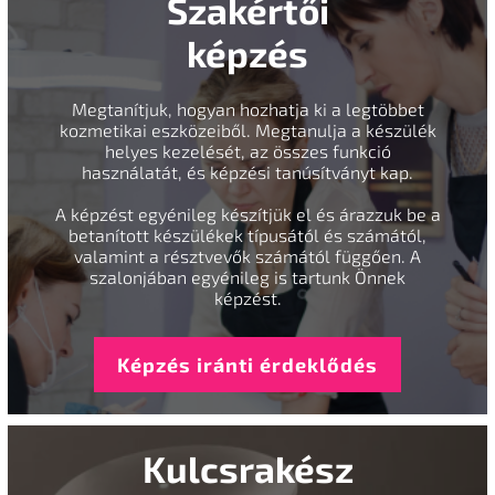
Szakértői
képzés
Megtanítjuk, hogyan hozhatja ki a legtöbbet
kozmetikai eszközeiből. Megtanulja a készülék
helyes kezelését, az összes funkció
használatát, és képzési tanúsítványt kap.
A képzést egyénileg készítjük el és árazzuk be a
betanított készülékek típusától és számától,
valamint a résztvevők számától függően. A
szalonjában egyénileg is tartunk Önnek
képzést.
Képzés iránti érdeklődés
Kulcsrakész