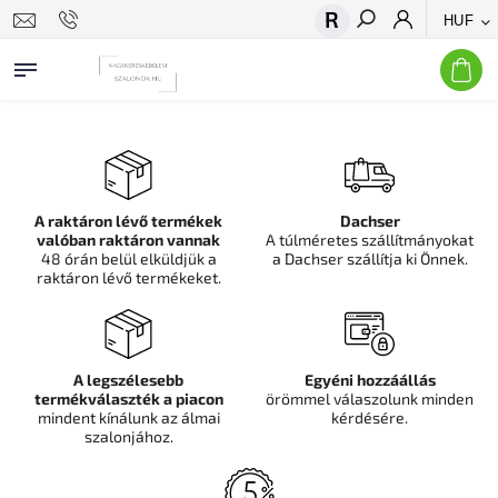
HUF
Keresés
A raktáron lévő termékek
Dachser
valóban raktáron vannak
A túlméretes szállítmányokat
48 órán belül elküldjük a
a Dachser szállítja ki Önnek.
raktáron lévő termékeket.
A legszélesebb
Egyéni hozzáállás
termékválaszték a piacon
örömmel válaszolunk minden
mindent kínálunk az álmai
kérdésére.
szalonjához.