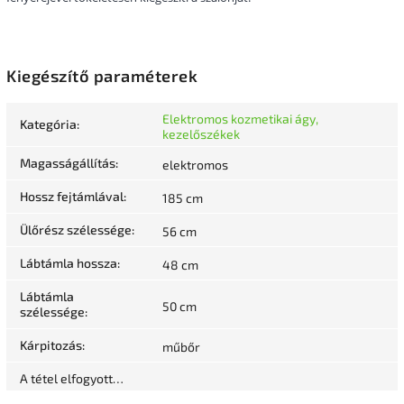
Kiegészítő paraméterek
Elektromos kozmetikai ágy,
Kategória
:
kezelőszékek
Magasságállítás
:
elektromos
Hossz fejtámlával
:
185 cm
Ülőrész szélessége
:
56 cm
Lábtámla hossza
:
48 cm
Lábtámla
50 cm
szélessége
:
Kárpitozás
:
műbőr
A tétel elfogyott…