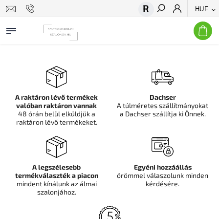
HUF
Keresés
A raktáron lévő termékek
Dachser
valóban raktáron vannak
A túlméretes szállítmányokat
48 órán belül elküldjük a
a Dachser szállítja ki Önnek.
raktáron lévő termékeket.
A legszélesebb
Egyéni hozzáállás
termékválaszték a piacon
örömmel válaszolunk minden
mindent kínálunk az álmai
kérdésére.
szalonjához.