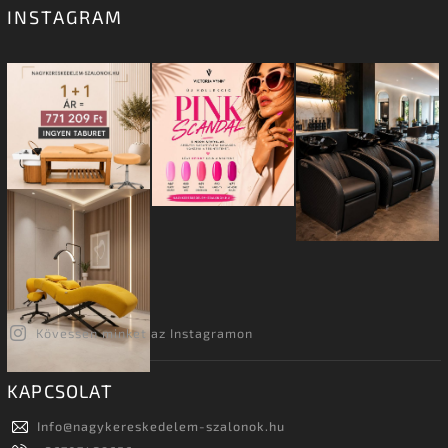
INSTAGRAM
Kövessen minket az Instagramon
KAPCSOLAT
Info
@
nagykereskedelem-szalonok.hu