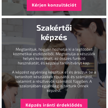
Kérjen konzultációt
Szakértői
képzés
Megtanítjuk, hogyan hozhatja ki a legtöbbet
kozmetikai eszközeiből. Megtanulja a készülék
helyes kezelését, az összes funkció
használatát, és képzési tanúsítványt kap.
A képzést egyénileg készítjük el és árazzuk be a
betanított készülékek típusától és számától,
valamint a résztvevők számától függően. A
szalonjában egyénileg is tartunk Önnek
képzést.
Képzés iránti érdeklődés