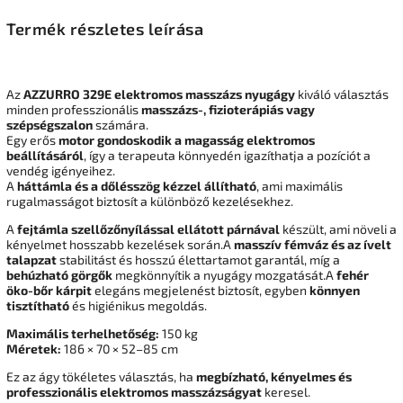
Termék részletes leírása
Az
AZZURRO 329E elektromos masszázs nyugágy
kiváló választás
minden professzionális
masszázs-, fizioterápiás vagy
szépségszalon
számára.
Egy erős
motor gondoskodik a magasság elektromos
beállításáról
, így a terapeuta könnyedén igazíthatja a pozíciót a
vendég igényeihez.
A
háttámla és a dőlésszög kézzel állítható
, ami maximális
rugalmasságot biztosít a különböző kezelésekhez.
A
fejtámla szellőzőnyílással ellátott párnával
készült, ami növeli a
kényelmet hosszabb kezelések során.A
masszív fémváz és az ívelt
talapzat
stabilitást és hosszú élettartamot garantál, míg a
behúzható görgők
megkönnyítik a nyugágy mozgatását.A
fehér
öko-bőr kárpit
elegáns megjelenést biztosít, egyben
könnyen
tisztítható
és higiénikus megoldás.
Maximális terhelhetőség:
150 kg
Méretek:
186 × 70 × 52–85 cm
Ez az ágy tökéletes választás, ha
megbízható, kényelmes és
professzionális elektromos masszázságyat
keresel.