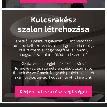
Kulcsrakész
szalon létrehozása
Lépésről lépésre végigvezetjük Önt mindazon,
amit be kell szereznie, át kell gondolnia és úgy
kell rendeznie, hogy megfeleljen annak,
ahogyan szalonját működtetni szeretné.
Kiválasztjuk a legjobb ár-érték arányú
termékeket, és személyre szabott csomagot
állítunk össze Önnek. Nagyobb projektek esetén
akár 15%-os egyedi kedvezményt is kínálunk.
Kérjen kulcsrakész segítséget