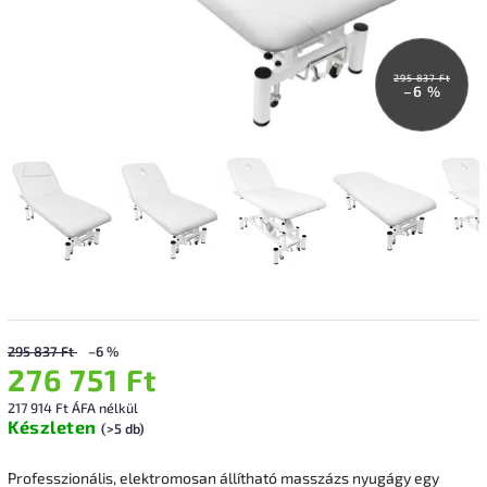
295 837 Ft
–6 %
295 837 Ft
–6 %
276 751 Ft
217 914 Ft ÁFA nélkül
Készleten
(>5 db)
Professzionális, elektromosan állítható masszázs nyugágy egy