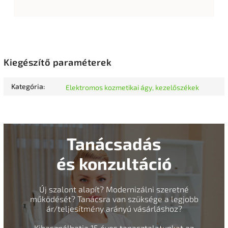
Kiegészítő paraméterek
Kategória
:
Elektromos kozmetikai ágy, kezelőszékek
Tanácsadás
és konzultáció
Új szalont alapít? Modernizálni szeretné
működését? Tanácsra van szüksége a legjobb
ár/teljesítmény arányú vásárláshoz?
Kihasználhatja 15 éves tapasztalatunkat az