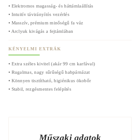
• Elektromos magasság- és háttámlaállítás
• Intuitív távirányítós vezérlés
• Masszív, prémium minőségű fa váz
• Arclyuk kivágás a fejtámlában
KÉNYELMI EXTRÁK
• Extra széles kivitel (akár 99 cm karfával)
• Rugalmas, nagy sűrűségű habpárnázat
• Könnyen tisztítható, higiénikus ökobőr
• Stabil, rezgésmentes felépítés
Műszaki adatok