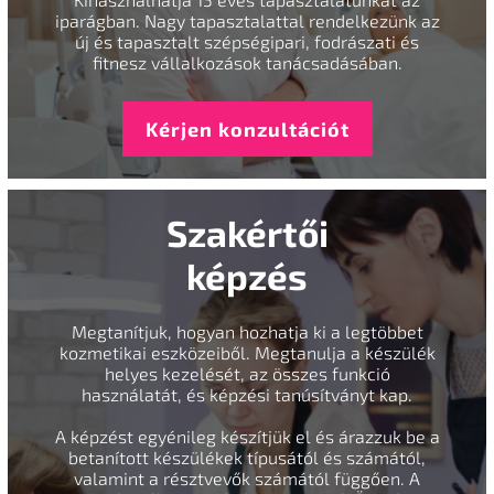
iparágban. Nagy tapasztalattal rendelkezünk az
új és tapasztalt szépségipari, fodrászati és
fitnesz vállalkozások tanácsadásában.
Kérjen konzultációt
Szakértői
képzés
Megtanítjuk, hogyan hozhatja ki a legtöbbet
kozmetikai eszközeiből. Megtanulja a készülék
helyes kezelését, az összes funkció
használatát, és képzési tanúsítványt kap.
A képzést egyénileg készítjük el és árazzuk be a
betanított készülékek típusától és számától,
valamint a résztvevők számától függően. A