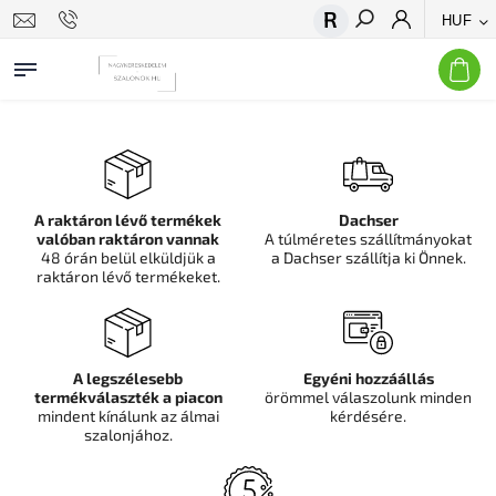
HUF
Keresés
A raktáron lévő termékek
Dachser
valóban raktáron vannak
A túlméretes szállítmányokat
48 órán belül elküldjük a
a Dachser szállítja ki Önnek.
raktáron lévő termékeket.
A legszélesebb
Egyéni hozzáállás
termékválaszték a piacon
örömmel válaszolunk minden
mindent kínálunk az álmai
kérdésére.
szalonjához.