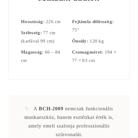
Hosszúság:
226 cm
Fejtámla dőlésszög:
75°
Szélesség:
77 cm
(karfával 99 cm)
Önsúly:
120 kg
Magasság:
66 – 84
Csomagméret:
194 ×
cm
77 × 83 cm
✨
A
BCH-2009
nemcsak funkcionális
munkaeszköz, hanem esztétikai érték is,
amely emeli szalonja professzionális
színvonalát.