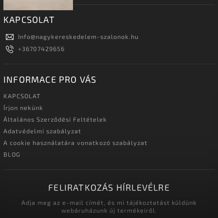
KAPCSOLAT
Info
@
nagykereskedelem-szalonok.hu
+36707429656
INFORMACE PRO VÁS
KAPCSOLAT
Írjon nekünk
Általános Szerződési Feltételek
Adatvédelmi szabályzat
A cookie használatára vonatkozó szabályzat
BLOG
FELIRATKOZÁS HÍRLEVÉLRE
Adja meg az e-mail címét, és mi tájékoztatást küldünk
webáruházunk új termékeiről.