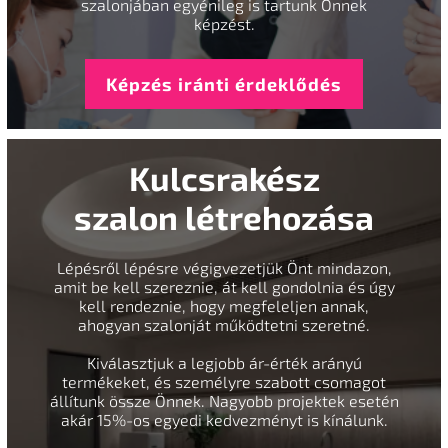
szalonjában egyénileg is tartunk Önnek
képzést.
Képzés iránti érdeklődés
Kulcsrakész
szalon létrehozása
Lépésről lépésre végigvezetjük Önt mindazon,
amit be kell szereznie, át kell gondolnia és úgy
kell rendeznie, hogy megfeleljen annak,
ahogyan szalonját működtetni szeretné.
Kiválasztjuk a legjobb ár-érték arányú
termékeket, és személyre szabott csomagot
állítunk össze Önnek. Nagyobb projektek esetén
akár 15%-os egyedi kedvezményt is kínálunk.