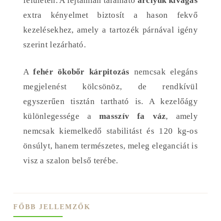
felületen. A fejtámlán található
arclyuk kivágás
extra kényelmet biztosít a hason fekvő
kezelésekhez, amely a tartozék párnával igény
szerint lezárható.
A
fehér ökobőr kárpitozás
nemcsak elegáns
megjelenést kölcsönöz, de rendkívül
egyszerűen tisztán tartható is. A kezelőágy
különlegessége a
masszív fa váz
, amely
nemcsak kiemelkedő stabilitást és 120 kg-os
önsúlyt, hanem természetes, meleg eleganciát is
visz a szalon belső terébe.
FŐBB JELLEMZŐK