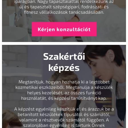
iparágban. Nagy tapasztalattal rendelkezünk az
új és tapasztalt szépségipari, fodrászati és
fitnesz vállalkozások tanácsadásában.
Kérjen konzultációt
Szakértői
képzés
Megtanítjuk, hogyan hozhatja ki a legtöbbet
kozmetikai eszközeiből. Megtanulja a készülék
helyes kezelését, az összes funkció
használatát, és képzési tanúsítványt kap.
A képzést egyénileg készítjük el és árazzuk be a
betanított készülékek típusától és számától,
valamint a résztvevők számától függően. A
szalonjában egyénileg is tartunk Önnek