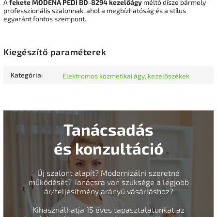
A
fekete MODENA PEDI BD-8294 kezelőágy
méltó dísze bármely
professzionális szalonnak, ahol a megbízhatóság és a stílus
egyaránt fontos szempont.
Kiegészítő paraméterek
Kategória
:
Elektromos kozmetikai ágy, kezelőszékek
Tanácsadás
és konzultáció
Új szalont alapít? Modernizálni szeretné
működését? Tanácsra van szüksége a legjobb
ár/teljesítmény arányú vásárláshoz?
Kihasználhatja 15 éves tapasztalatunkat az