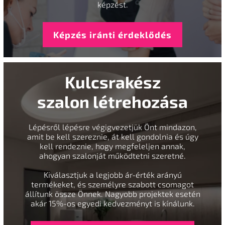
képzést.
Képzés iránti érdeklődés
Kulcsrakész
szalon létrehozása
Lépésről lépésre végigvezetjük Önt mindazon,
amit be kell szereznie, át kell gondolnia és úgy
kell rendeznie, hogy megfeleljen annak,
ahogyan szalonját működtetni szeretné.
Kiválasztjuk a legjobb ár-érték arányú
termékeket, és személyre szabott csomagot
állítunk össze Önnek. Nagyobb projektek esetén
akár 15%-os egyedi kedvezményt is kínálunk.