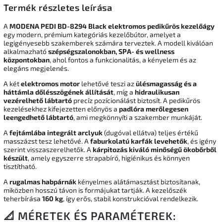
Termék részletes leírása
A
MODENA PEDI BD-8294 Black elektromos pedikűrös kezelőágy
egy modern, prémium kategóriás kezelőbútor, amelyet a
legigényesebb szakemberek számára terveztek. A modell kiválóan
alkalmazható
szépségszalonokban, SPA- és wellness
központokban
, ahol fontos a funkcionalitás, a kényelem és az
elegáns megjelenés.
A két
elektromos motor
lehetővé teszi az
ülésmagasság és a
háttámla dőlésszögének állítását
, míg a
hidraulikusan
vezérelhető lábtartó
precíz pozícionálást biztosít. A pedikűrös
kezelésekhez kifejezetten előnyös a
padlóra merőlegesen
leengedhető lábtartó
, ami megkönnyíti a szakember munkáját.
A
fejtámlába integrált arclyuk
(dugóval ellátva) teljes értékű
masszázst tesz lehetővé. A
faburkolatú karfák levehetők
, és igény
szerint visszaszerelhetők. A
kárpitozás kiváló minőségű ökobőrből
készült
, amely egyszerre strapabíró, higiénikus és könnyen
tisztítható.
A
rugalmas habpárnák
kényelmes alátámasztást biztosítanak,
miközben hosszú távon is formájukat tartják. A kezelőszék
teherbírása
160 kg
, így erős, stabil konstrukcióval rendelkezik.
📐 MÉRETEK ÉS PARAMÉTEREK: