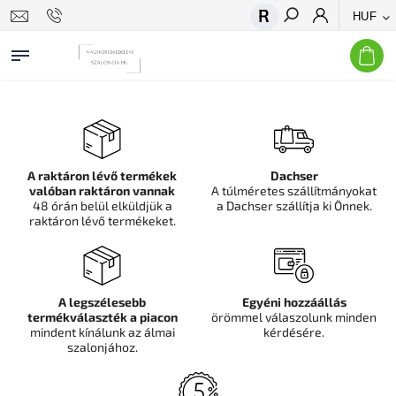
HUF
Keresés
A raktáron lévő termékek
Dachser
valóban raktáron vannak
A túlméretes szállítmányokat
48 órán belül elküldjük a
a Dachser szállítja ki Önnek.
raktáron lévő termékeket.
A legszélesebb
Egyéni hozzáállás
termékválaszték a piacon
örömmel válaszolunk minden
mindent kínálunk az álmai
kérdésére.
szalonjához.