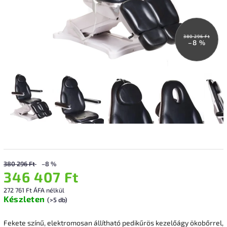
380 296 Ft
–8 %
380 296 Ft
–8 %
346 407 Ft
272 761 Ft ÁFA nélkül
Készleten
(>5 db)
Fekete színű, elektromosan állítható pedikűrös kezelőágy ökobőrrel,