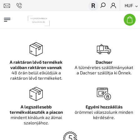
HUF
Keresés
A raktáron lévő termékek
Dachser
valóban raktáron vannak
A túlméretes szállítmányokat
48 órán belül elküldjük a
a Dachser szállítja ki Önnek.
raktáron lévő termékeket.
A legszélesebb
Egyéni hozzáállás
termékválaszték a piacon
örömmel válaszolunk minden
mindent kínálunk az álmai
kérdésére.
szalonjához.