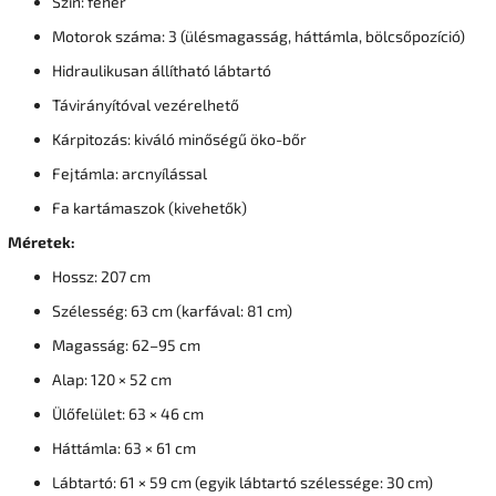
Szín: fehér
Motorok száma: 3 (ülésmagasság, háttámla, bölcsőpozíció)
Hidraulikusan állítható lábtartó
Távirányítóval vezérelhető
Kárpitozás: kiváló minőségű öko-bőr
Fejtámla: arcnyílással
Fa kartámaszok (kivehetők)
Méretek:
Hossz: 207 cm
Szélesség: 63 cm (karfával: 81 cm)
Magasság: 62–95 cm
Alap: 120 × 52 cm
Ülőfelület: 63 × 46 cm
Háttámla: 63 × 61 cm
Lábtartó: 61 × 59 cm (egyik lábtartó szélessége: 30 cm)