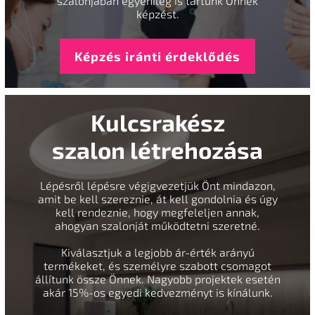
szalonjában egyénileg is tartunk Önnek
képzést.
Képzés iránti érdeklődés
Kulcsrakész
szalon létrehozása
Lépésről lépésre végigvezetjük Önt mindazon,
amit be kell szereznie, át kell gondolnia és úgy
kell rendeznie, hogy megfeleljen annak,
ahogyan szalonját működtetni szeretné.
Kiválasztjuk a legjobb ár-érték arányú
termékeket, és személyre szabott csomagot
állítunk össze Önnek. Nagyobb projektek esetén
akár 15%-os egyedi kedvezményt is kínálunk.