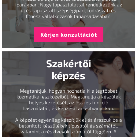
iparágban. Nagy tapasztalattal rendelkezünk az
új és tapasztalt szépségipari, fodrászati és
fitnesz vállalkozások tanácsadásában.
Kérjen konzultációt
Szakértői
képzés
Megtanítjuk, hogyan hozhatja ki a legtöbbet
kozmetikai eszközeiből. Megtanulja a készülék
helyes kezelését, az összes funkció
használatát, és képzési tanúsítványt kap.
A képzést egyénileg készítjük el és árazzuk be a
betanított készülékek típusától és számától,
valamint a résztvevők számától függően. A