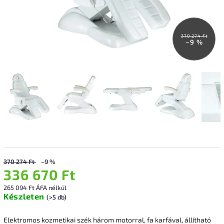
370 274 Ft
–9 %
370 274 Ft
–9 %
336 670 Ft
265 094 Ft ÁFA nélkül
Készleten
(>5 db)
Elektromos kozmetikai szék három motorral, fa karfával, állítható