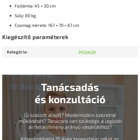
Fejtámla: 45 × 30 cm
Súly: 80 kg
Csomag mérete: 167 × 70 × 67 cm
Kiegészítő paraméterek
Kategória
:
PEDIKŰR
Tanácsadás
és konzultáció
Új szalont alapít? Modernizálni szeretné
működését? Tanácsra van szüksége a legjobb
ár/teljesítmény arányú vásárláshoz?
Kihasználhatja 15 éves tapasztalatunkat az