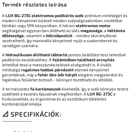
Termék részletes leírása
A
LUX BG-273C elektromos pedikűrös szék
prémium minőséget és
modern kényelmet biztosít minden szépségszalonban, esztétikai
klinikán vagy SPA központban. A három
elektromos motor
segítségével egyszerűen állítható az ülés
magassága
, a
háttámla
dőlésszöge
, valamint a
bölcsőpozíció
– mindez távirányítóval
vezérelhető, így maximális kényelmet nyújt a szakemberek és
vendégek számára.
A
hidraulikusan állítható lábtartó
pontos beállítást tesz lehetővé
pedikűrös kezelésekhez. A
fejtámlában található arcnyílás
lehetővé teszi a masszázskezelések elvégzését is. A kiváló
minőségű
rugalmas habbal párnázott
elemek kényelmet
garantálnak, míg a
fehér öko-bőr kárpit
elegáns megjelenést és
higiénikus felületet biztosít – könnyen tisztítható és időtálló.
A természetes
fa kartámaszok
kivehetők, így a szék könnyen testre
szabható a kezelés típusának megfelelően. A
LUX BG-273C
a
funkcionalitás, az ergonómia és az esztétikum tökéletes
kombinációját kínálja.
📐 SPECIFIKÁCIÓK: