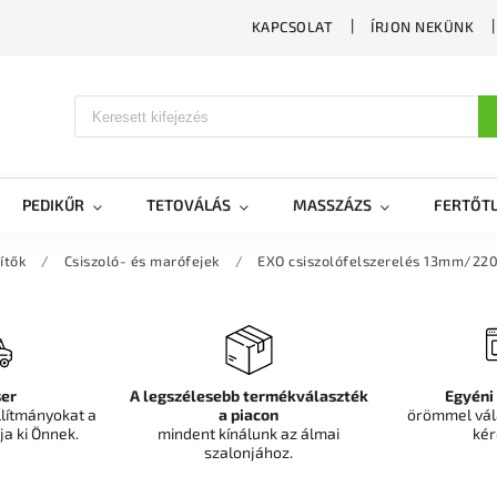
KAPCSOLAT
ÍRJON NEKÜNK
PEDIKŰR
TETOVÁLÁS
MASSZÁZS
FERTŐTL
ítők
/
Csiszoló- és marófejek
/
EXO csiszolófelszerelés 13mm/220
er
A legszélesebb termékválaszték
Egyéni
llítmányokat a
a piacon
örömmel vál
ja ki Önnek.
mindent kínálunk az álmai
kér
szalonjához.