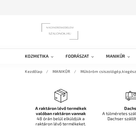
KOZMETIKA
FODRÁSZAT
MANIKŰR
Kezdőlap
/
MANIKŰR
/
Műköröm csiszológép,kiegész
A raktáron lévő termékek
Dachs
valóban raktáron vannak
A túlméretes szá
48 órán belül elküldjük a
Dachser szállít
raktáron lévő termékeket.