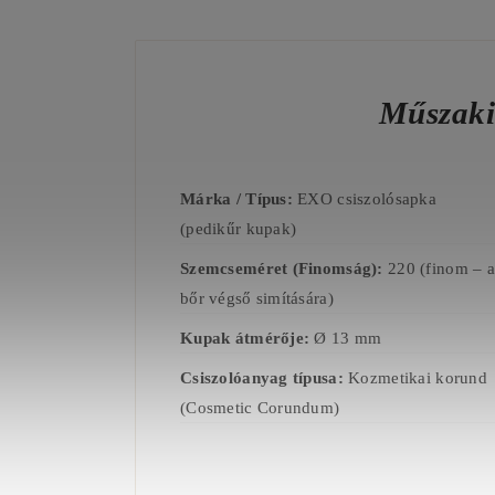
Műszaki
Márka / Típus:
EXO csiszolósapka
(pedikűr kupak)
Szemcseméret (Finomság):
220 (finom – a
bőr végső simítására)
Kupak átmérője:
Ø 13 mm
Csiszolóanyag típusa:
Kozmetikai korund
(Cosmetic Corundum)