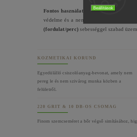
Beállítások
Fontos használati figyelmeztetés:
A 13 
védelme és a nemkívánatos rezgések me
(fordulat/perc)
sebességgel szabad üzeme
KOZMETIKAI KORUND
Egyedülálló csiszolóanyag-bevonat, amely nem
pereg le és nem szivárog munka közben a
felületről.
220 GRIT & 10 DB-OS CSOMAG
Finom szemcseméret a bőr végső simításához, higi