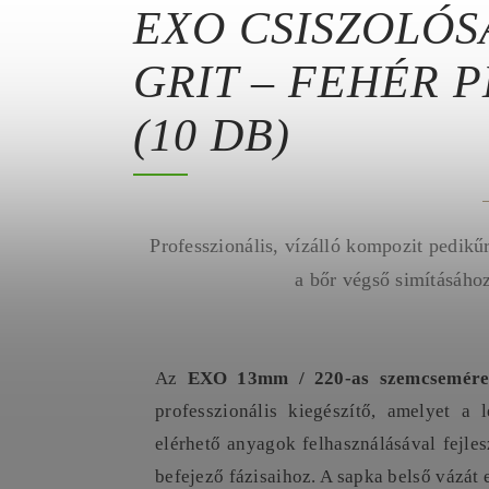
EXO CSISZOLÓS
GRIT – FEHÉR 
(10 DB)
Professzionális, vízálló kompozit pedikű
a bőr végső simításához
Az
EXO 13mm / 220-as szemcseméret
professzionális kiegészítő, amelyet a
elérhető anyagok felhasználásával fejles
befejező fázisaihoz. A sapka belső vázát