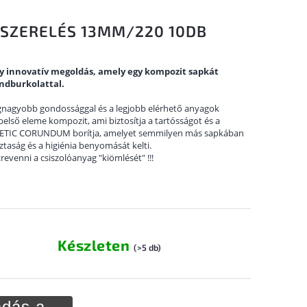
LSZERELÉS 13MM/220 10DB
gy innovatív megoldás, amely egy kompozit sapkát
ndburkolattal.
egnagyobb gondossággal és a legjobb elérhető anyagok
belső eleme kompozit, ami biztosítja a tartósságot és a
TIC CORUNDUM borítja, amelyet semmilyen más sapkában
ztaság és a higiénia benyomását kelti.
venni a csiszolóanyag "kiömlését" !!!
Készleten
(>5 db)
dás a