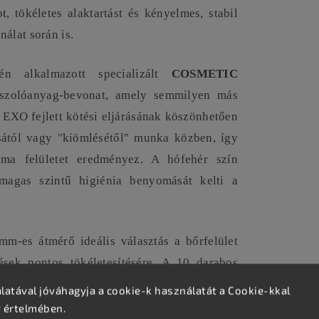
, tökéletes alaktartást és kényelmes, stabil
álat során is.
én alkalmazott specializált
COSMETIC
szolóanyag-bevonat, amely semmilyen más
 EXO fejlett kötési eljárásának köszönhetően
ásától vagy "kiömlésétől" munka közben, így
ima felületet eredményez. A hófehér szín
 magas szintű higiénia benyomását kelti a
m-es átmérő ideális választás a bőrfelület
ések pontos tökéletesítésére. A 10 darabos
ztás a kisebb készletek feltöltéséhez vagy a
atával jóváhagyja a cookie-k használatát a Cookie-kkal
v értelmében.