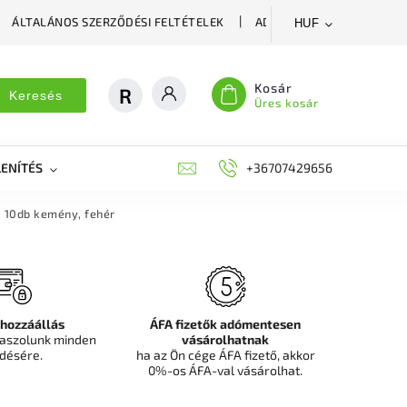
ÁLTALÁNOS SZERZŐDÉSI FELTÉTELEK
ADATVÉDELMI SZABÁLYZA
HUF
Kosár
Keresés
Üres kosár
ENÍTÉS
DEKORÁCIÓS FALPANEL, MŰNÖVÉNY FAL
+36707429656
FIT
 10db kemény, fehér
 hozzáállás
ÁFA fizetők adómentesen
aszolunk minden
vásárolhatnak
désére.
ha az Ön cége ÁFA fizető, akkor
0%-os ÁFA-val vásárolhat.