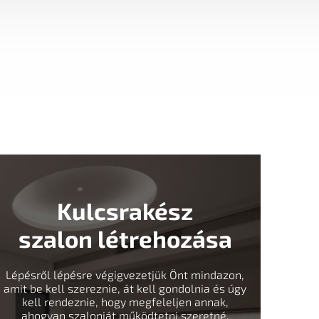
Kulcsrakész
szalon létrehozása
Lépésről lépésre végigvezetjük Önt mindazon,
amit be kell szereznie, át kell gondolnia és úgy
kell rendeznie, hogy megfeleljen annak,
ahogyan szalonját működtetni szeretné.