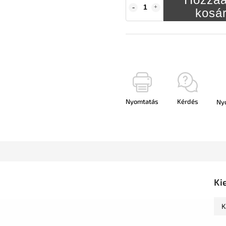
kosá
Nyomtatás
Kérdés
Ny
Ki
K