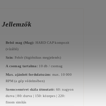
 Jellemzők
Belső mag (Mag):
HARD CAP kompozit
(vízálló)
Szín:
Fehér (higiénikus megjelenés)
A csomag tartalma:
10 db / csomag
Max. ajánlott fordulatszám:
max. 10 000
RPM (a gép védelmében)
Szemcseméret skála útmutató:
60: nagyon
durva | 80: durva | 150: közepes | 220:
finom simítás