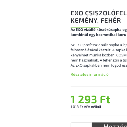
EXO CSISZOLÓFE
KEMÉNY, FEHÉR
Az EXO vízálló köszörűsapka e
kombinál egy kozmetikai koru
Az EXO professzionális sapka a l
felhasználásával készült. A sapka 
kényelmet munka közben. COSME
nem használnak. A fehér szín a tis
Az EXO sapkákban nem fogod észre
Részletes információ
1 293 Ft
1 018 Ft ÁFA nélkül
Hozzáa