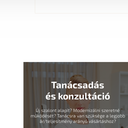
Tanácsadás
és konzultáció
Új szalont alapít? Modernizálni szeretné
működését? Tanácsra van szüksége a legjobb
ár/teljesítmény arányú vásárláshoz?