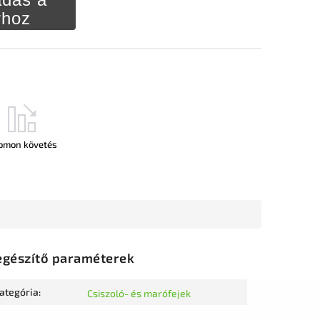
rhoz
omon követés
egészítő paraméterek
ategória
:
Csiszoló- és marófejek