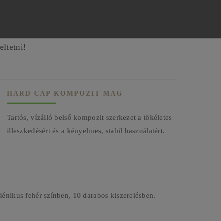
mm átmérőjű csiszolósapkákat a mikromotor
gelőzése érdekében legfeljebb
10 000 RPM
ltetni!
HARD CAP KOMPOZIT MAG
Tartós, vízálló belső kompozit szerkezet a tökéletes
illeszkedésért és a kényelmes, stabil használatért.
énikus fehér színben, 10 darabos kiszerelésben.