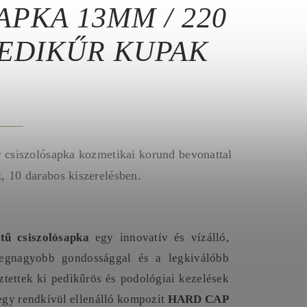
APKA 13MM / 220
PEDIKŰR KUPAK
r csiszolósapka kozmetikai korund bevonattal
, 10 darabos kiszerelésben.
ű csiszolósapka
egy innovatív és vízálló,
 legnagyobb gondossággal és a legkiválóbb
ztettek ki pedikűrös és podológiai kezelések
 egy rendkívül ellenálló kompozit
HARD CAP