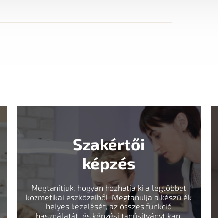
Szakértői
képzés
Megtanítjuk, hogyan hozhatja ki a legtöbbet
kozmetikai eszközeiből. Megtanulja a készülék
helyes kezelését, az összes funkció
használatát, és képzési tanúsítványt kap.