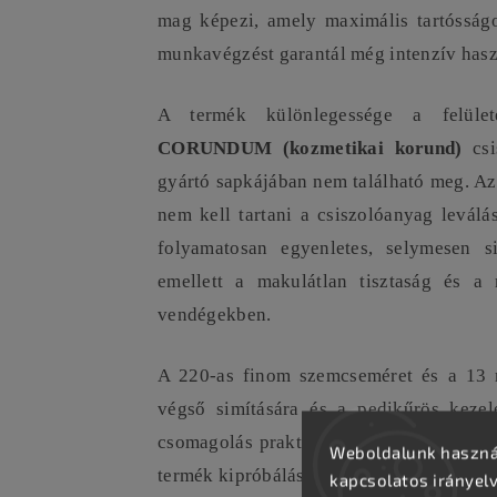
mag képezi, amely maximális tartósságot
munkavégzést garantál még intenzív haszn
A termék különlegessége a felület
CORUNDUM (kozmetikai korund)
csi
gyártó sapkájában nem található meg. Az
nem kell tartani a csiszolóanyag levál
folyamatosan egyenletes, selymesen s
emellett a makulátlan tisztaság és a
vendégekben.
A 220-as finom szemcseméret és a 13 m
végső simítására és a pedikűrös kezel
csomagolás praktikus és kényelmes válas
Weboldalunk használ
termék kipróbálásához.
kapcsolatos irányel