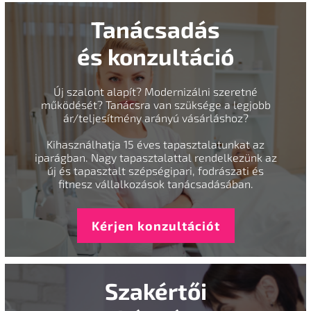
Tanácsadás
és konzultáció
Új szalont alapít? Modernizálni szeretné
működését? Tanácsra van szüksége a legjobb
ár/teljesítmény arányú vásárláshoz?
Kihasználhatja 15 éves tapasztalatunkat az
iparágban. Nagy tapasztalattal rendelkezünk az
új és tapasztalt szépségipari, fodrászati és
fitnesz vállalkozások tanácsadásában.
Kérjen konzultációt
Szakértői