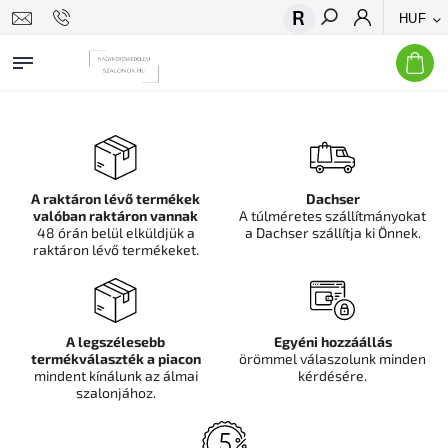
HUF
Keresés
A raktáron lévő termékek
Dachser
valóban raktáron vannak
A túlméretes szállítmányokat
48 órán belül elküldjük a
a Dachser szállítja ki Önnek.
raktáron lévő termékeket.
A legszélesebb
Egyéni hozzáállás
termékválaszték a piacon
örömmel válaszolunk minden
mindent kínálunk az álmai
kérdésére.
szalonjához.