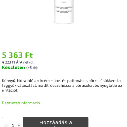
5 363 Ft
4 223 Ft ÁFA nélkül
Készleten
(>5 db)
Könnyű, hidratáló arckrém zsíros és pattanásos bőrre. Csökkenti a
faggyúkiválasztást, mattít, összehúzza a pórusokat és nyugtatja az
irritációt.
Részletes információ
Hozzáadás a