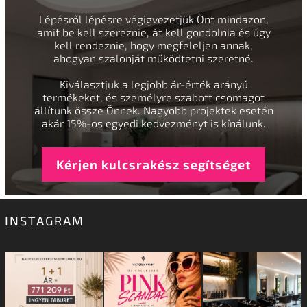
Lépésről lépésre végigvezetjük Önt mindazon,
amit be kell szereznie, át kell gondolnia és úgy
kell rendeznie, hogy megfeleljen annak,
ahogyan szalonját működtetni szeretné.
Kiválasztjuk a legjobb ár-érték arányú
termékeket, és személyre szabott csomagot
állítunk össze Önnek. Nagyobb projektek esetén
akár 15%-os egyedi kedvezményt is kínálunk.
Kérjen kulcsrakész segítséget
INSTAGRAM