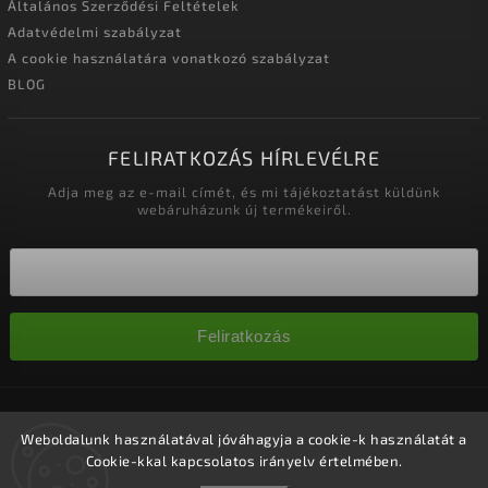
Általános Szerződési Feltételek
Adatvédelmi szabályzat
A cookie használatára vonatkozó szabályzat
BLOG
FELIRATKOZÁS HÍRLEVÉLRE
Adja meg az e-mail címét, és mi tájékoztatást küldünk
webáruházunk új termékeiről.
Feliratkozás
Copyright 2026
Nagykereskedelem-szalonok
. Minden jog
fenntartva.
Weboldalunk használatával jóváhagyja a cookie-k használatát a
Cookie-kkal kapcsolatos irányelv értelmében.
Süti beállítások szerkesztése