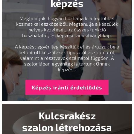
képzés
Megtanítjuk, hogyan hozhatja ki a legtöbbet
kozmetikai eszközeiből. Megtanulja a készülék
helyes kezelését, az összes funkció
használatát, és képzési tanúsítványt kap.
A képzést egyénileg készítjük el és árazzuk be a
betanított készülékek típusától és számától,
valamint a résztvevők számától függően. A
szalonjában egyénileg is tartunk Önnek
képzést.
Képzés iránti érdeklődés
Kulcsrakész
szalon létrehozása