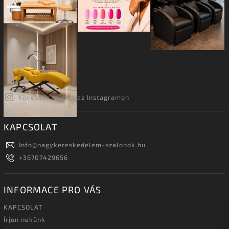
Kövessen minket az Instagramon
KAPCSOLAT
Info
@
nagykereskedelem-szalonok.hu
+36707429656
INFORMACE PRO VÁS
KAPCSOLAT
Írjon nekünk