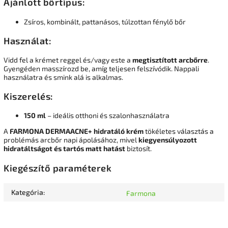
Ajánlott bőrtípus:
Zsíros, kombinált, pattanásos, túlzottan fénylő bőr
Használat:
Vidd fel a krémet reggel és/vagy este a
megtisztított arcbőrre
.
Gyengéden masszírozd be, amíg teljesen felszívódik. Nappali
használatra és smink alá is alkalmas.
Kiszerelés:
150 ml
– ideális otthoni és szalonhasználatra
A
FARMONA DERMAACNE+ hidratáló krém
tökéletes választás a
problémás arcbőr napi ápolásához, mivel
kiegyensúlyozott
hidratáltságot és tartós matt hatást
biztosít.
Kiegészítő paraméterek
Kategória
:
Farmona