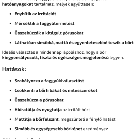
hatóanyagokat
tartalmaz, melyek együttesen:
Enyhítik az irritációt
Mérséklik a faggyútermelést
Összehúzzák a kitágult pórusokat
Láthatóan simábbá, mattá és egyenletesebbé teszik a bőrt
Ideális választás a mindennapi ápoláshoz, hogy a bőr
kiegyensúlyozott, tiszta és egészséges megjelenésű
legyen.
Hatások:
Szabályozza a faggyúkiválasztást
Csökkenti a bőrhibákat és mitesszereket
Összehúzza a pórusokat
Hidratálja és nyugtatja
az irritált bőrt
Mattítja a bőrfelszínt
, megszünteti a fénylő hatást
Simább és egységesebb bőrképet
eredményez