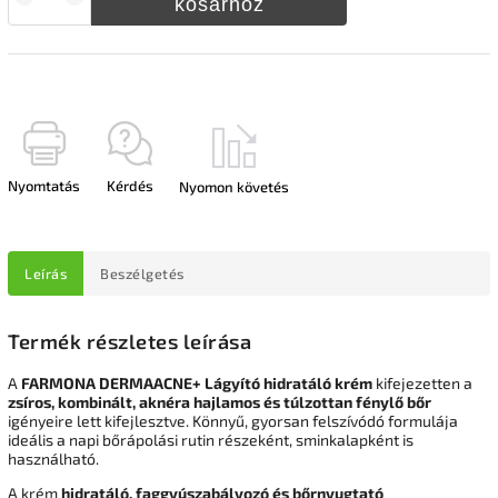
kosárhoz
Nyomtatás
Kérdés
Nyomon követés
Leírás
Beszélgetés
Termék részletes leírása
A
FARMONA DERMAACNE+ Lágyító hidratáló krém
kifejezetten a
zsíros, kombinált, aknéra hajlamos és túlzottan fénylő bőr
igényeire lett kifejlesztve. Könnyű, gyorsan felszívódó formulája
ideális a napi bőrápolási rutin részeként, sminkalapként is
használható.
A krém
hidratáló, faggyúszabályozó és bőrnyugtató