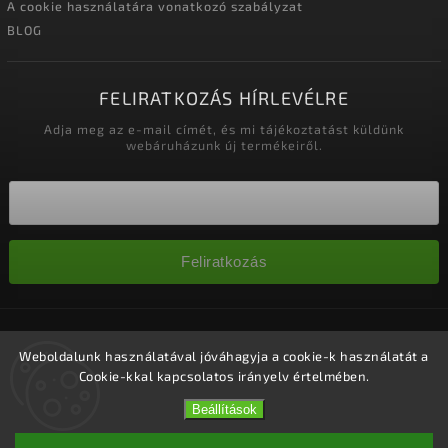
A cookie használatára vonatkozó szabályzat
BLOG
FELIRATKOZÁS HÍRLEVÉLRE
Adja meg az e-mail címét, és mi tájékoztatást küldünk
webáruházunk új termékeiről.
Feliratkozás
Copyright 2026
Nagykereskedelem-szalonok
. Minden jog
fenntartva.
Weboldalunk használatával jóváhagyja a cookie-k használatát a
Cookie-kkal kapcsolatos irányelv értelmében.
Süti beállítások szerkesztése
Vytvořil
Shoptet
| Design
Shoptak.cz.
Beállítások