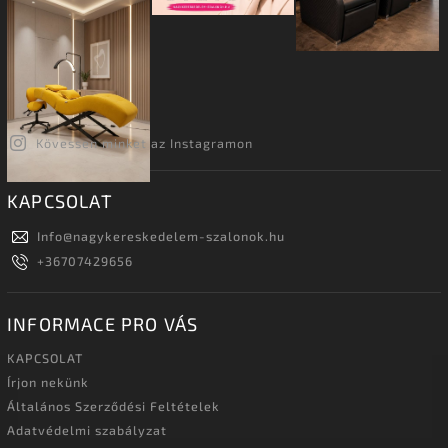
Kövessen minket az Instagramon
KAPCSOLAT
Info
@
nagykereskedelem-szalonok.hu
+36707429656
INFORMACE PRO VÁS
KAPCSOLAT
Írjon nekünk
Általános Szerződési Feltételek
Adatvédelmi szabályzat