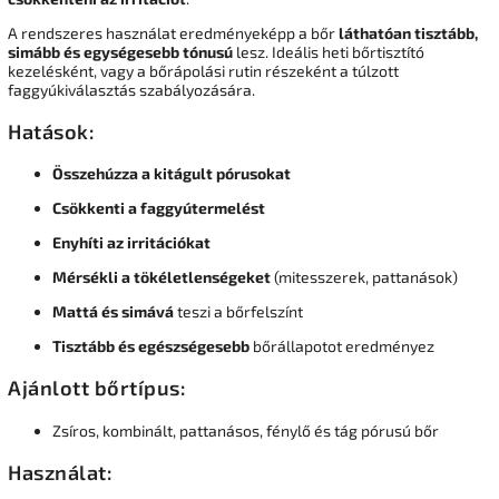
A rendszeres használat eredményeképp a bőr
láthatóan tisztább,
simább és egységesebb tónusú
lesz. Ideális heti bőrtisztító
kezelésként, vagy a bőrápolási rutin részeként a túlzott
faggyúkiválasztás szabályozására.
Hatások:
Összehúzza a kitágult pórusokat
Csökkenti a faggyútermelést
Enyhíti az irritációkat
Mérsékli a tökéletlenségeket
(mitesszerek, pattanások)
Mattá és simává
teszi a bőrfelszínt
Tisztább és egészségesebb
bőrállapotot eredményez
Ajánlott bőrtípus:
Zsíros, kombinált, pattanásos, fénylő és tág pórusú bőr
Használat: