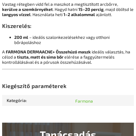
Vastag rétegben vidd fel a maszkot a megtisztított arcbőrre,
kerülve a szemkörnyéket
. Hagyd hatni
15–20 percig
, majd öblítsd le
langyos vízzel
. Használata heti
1–2 alkalommal
ajánlott.
Kiszerelés:
200 ml
– ideális szalonkezelésekhez vagy otthoni
bőrápoláshoz
A
FARMONA DERMAACNE+ Összehúzó maszk
ideális választás, ha
célod a
tiszta, matt és sima bőr
elérése a faggyútermelés
kontrollálásával és a pórusok összehúzásával.
Kiegészítő paraméterek
Kategória
:
Farmona
Tanácsadás