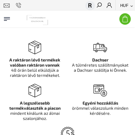
HUF
Keresés
A raktáron lévő termékek
Dachser
valóban raktáron vannak
A túlméretes szállítmányokat
48 órán belül elküldjük a
a Dachser szállítja ki Önnek.
raktáron lévő termékeket.
A legszélesebb
Egyéni hozzáállás
termékválaszték a piacon
örömmel válaszolunk minden
mindent kínálunk az álmai
kérdésére.
szalonjához.