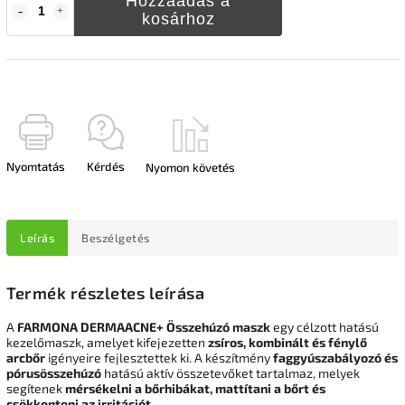
Hozzáadás a
kosárhoz
Nyomtatás
Kérdés
Nyomon követés
Leírás
Beszélgetés
Termék részletes leírása
A
FARMONA DERMAACNE+ Összehúzó maszk
egy célzott hatású
kezelőmaszk, amelyet kifejezetten
zsíros, kombinált és fénylő
arcbőr
igényeire fejlesztettek ki. A készítmény
faggyúszabályozó és
pórusösszehúzó
hatású aktív összetevőket tartalmaz, melyek
segítenek
mérsékelni a bőrhibákat, mattítani a bőrt és
csökkenteni az irritációt
.