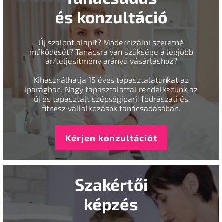
és konzultáció
Új szalont alapít? Modernizálni szeretné
működését? Tanácsra van szüksége a legjobb
ár/teljesítmény arányú vásárláshoz?
Kihasználhatja 15 éves tapasztalatunkat az
iparágban. Nagy tapasztalattal rendelkezünk az
új és tapasztalt szépségipari, fodrászati és
fitnesz vállalkozások tanácsadásában.
Kérjen konzultációt
Szakértői
képzés