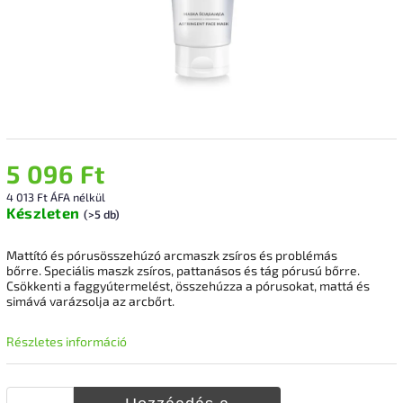
5 096 Ft
4 013 Ft ÁFA nélkül
Készleten
(>5 db)
Mattító és pórusösszehúzó arcmaszk zsíros és problémás
bőrre.
Speciális maszk zsíros, pattanásos és tág pórusú bőrre.
Csökkenti a faggyútermelést, összehúzza a pórusokat, mattá és
simává varázsolja az arcbőrt.
Részletes információ