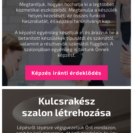
Megtanítjuk, hogyan hozhatja ki a legtöbbet
kozmetikai eszközeiből. Megtanulja a készülék
helyes kezelését, az összes funkció
használatát, és képzési tanúsítványt kap.
A képzést egyénileg készítjük el és árazzuk be a
betanított készülékek típusától és számától,
valamint a résztvevők számától függően. A
szalonjában egyénileg is tartunk Önnek
képzést.
Képzés iránti érdeklődés
Kulcsrakész
szalon létrehozása
Lépésről lépésre végigvezetjük Önt mindazon,
amit be kell szereznie, át kell gondolnia és úgy