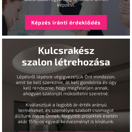
képzést.
Képzés iránti érdeklődés
Kulcsrakész
szalon létrehozása
Lépésről lépésre végigvezetjük Önt mindazon,
amit be kell szereznie, át kell gondolnia és úgy
kell rendeznie, hogy megfeleljen annak,
ahogyan szalonját működtetni szeretné.
Kiválasztjuk a legjobb ár-érték arányú
termékeket, és személyre szabott csomagot
állítunk össze Önnek. Nagyobb projektek esetén
akár 15%-os egyedi kedvezményt is kínálunk.