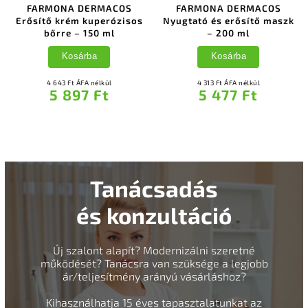
FARMONA DERMACOS
FARMONA DERMACOS
Erősítő krém kuperózisos
Nyugtató és erősítő maszk
bőrre – 150 ml
– 200 ml
Kosárba
Kosárba
4 643 Ft ÁFA nélkül
4 313 Ft ÁFA nélkül
5 897 Ft
5 477 Ft
Tanácsadás
és konzultáció
Új szalont alapít? Modernizálni szeretné
működését? Tanácsra van szüksége a legjobb
ár/teljesítmény arányú vásárláshoz?
Kihasználhatja 15 éves tapasztalatunkat az