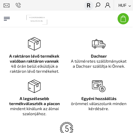
HUF
Keresés
A raktáron lévő termékek
Dachser
valóban raktáron vannak
A túlméretes szállítmányokat
48 órán belül elküldjük a
a Dachser szállítja ki Önnek.
raktáron lévő termékeket.
A legszélesebb
Egyéni hozzáállás
termékválaszték a piacon
örömmel válaszolunk minden
mindent kínálunk az álmai
kérdésére.
szalonjához.