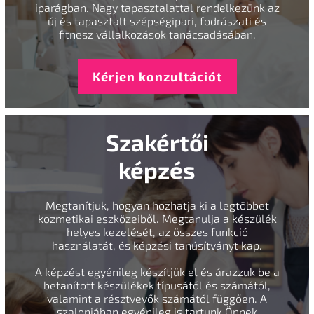
iparágban. Nagy tapasztalattal rendelkezünk az
új és tapasztalt szépségipari, fodrászati és
fitnesz vállalkozások tanácsadásában.
Kérjen konzultációt
Szakértői
képzés
Megtanítjuk, hogyan hozhatja ki a legtöbbet
kozmetikai eszközeiből. Megtanulja a készülék
helyes kezelését, az összes funkció
használatát, és képzési tanúsítványt kap.
A képzést egyénileg készítjük el és árazzuk be a
betanított készülékek típusától és számától,
valamint a résztvevők számától függően. A
szalonjában egyénileg is tartunk Önnek