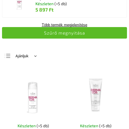
Készleten
(>5 db)
5 897 Ft
Több termék megjelenítése
Szűrő megnyitása
Ajánljuk
Legolcsóbb elöl
Legdrágább
Legnépszerűbb
termékek
ABC szerint
Készleten
(>5 db)
Készleten
(>5 db)