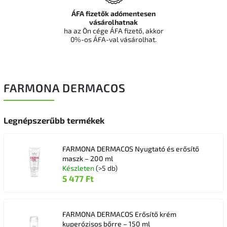
ÁFA fizetők adómentesen
vásárolhatnak
ha az Ön cége ÁFA fizető, akkor
0%-os ÁFA-val vásárolhat.
FARMONA DERMACOS
Legnépszerűbb termékek
FARMONA DERMACOS Nyugtató és erősítő
maszk – 200 ml
Készleten
(>5 db)
5 477 Ft
FARMONA DERMACOS Erősítő krém
kuperózisos bőrre – 150 ml