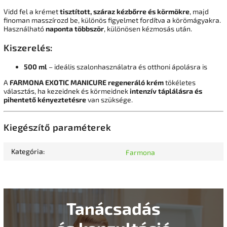
Vidd fel a krémet
tisztított, száraz kézbőrre és körmökre
, majd
finoman masszírozd be, különös figyelmet fordítva a körömágyakra.
Használható
naponta többször
, különösen kézmosás után.
Kiszerelés:
500 ml
– ideális szalonhasználatra és otthoni ápolásra is
A
FARMONA EXOTIC MANICURE regeneráló krém
tökéletes
választás, ha kezeidnek és körmeidnek
intenzív táplálásra és
pihentető kényeztetésre
van szüksége.
Kiegészítő paraméterek
Kategória
:
Farmona
Tanácsadás