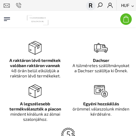
HUF
Keresés
A raktáron lévő termékek
Dachser
valóban raktáron vannak
A túlméretes szállítmányokat
48 órán belül elküldjük a
a Dachser szállítja ki Önnek.
raktáron lévő termékeket.
A legszélesebb
Egyéni hozzáállás
termékválaszték a piacon
örömmel válaszolunk minden
mindent kínálunk az álmai
kérdésére.
szalonjához.