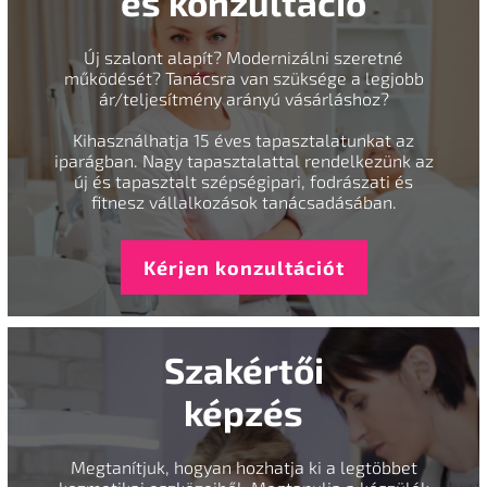
és konzultáció
Új szalont alapít? Modernizálni szeretné
működését? Tanácsra van szüksége a legjobb
ár/teljesítmény arányú vásárláshoz?
Kihasználhatja 15 éves tapasztalatunkat az
iparágban. Nagy tapasztalattal rendelkezünk az
új és tapasztalt szépségipari, fodrászati és
fitnesz vállalkozások tanácsadásában.
Kérjen konzultációt
Szakértői
képzés
Megtanítjuk, hogyan hozhatja ki a legtöbbet