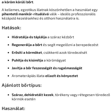
a köröm körüli bőrt
.
A kellemes, egzotikus illatnak köszönhetően a használat egy
pihentető manikűr-rituálévá
válik – ideális professzionális
kézápoló kezelésekhez és otthoni használatra is.
Hatások:
Hidratálja és táplálja
a száraz kézbőrt
Regenerálja a bőrt
és segít megelőzni a berepedezést
Erősíti a körmöket
, csökkenti azok töredezését
Puhítja és kisimítja
a körömágyat
Javítja a bőr feszességét és rugalmasságát
Aromaterápiás illata
ellazít és kényeztet
Ajánlott bőrtípus:
Száraz, dehidratált kezek
, törékeny vagy rétegesen töredező
körmök esetén
Használat: