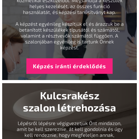
kozmetikai eszközeiből. Megtanulja a készülék
helyes kezelését, az összes funkció
használatát, és képzési tanúsítványt kap.
A képzést egyénileg készítjük el és árazzuk be a
betanított készülékek típusától és számától,
valamint a résztvevők számától függően. A
szalonjában egyénileg is tartunk Önnek
képzést.
Képzés iránti érdeklődés
Kulcsrakész
szalon létrehozása
Lépésről lépésre végigvezetjük Önt mindazon,
amit be kell szereznie, át kell gondolnia és úgy
kell rendeznie, hogy megfeleljen annak,