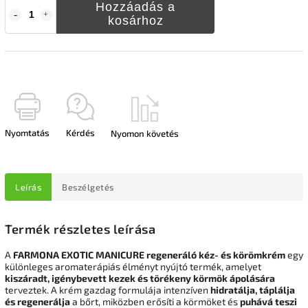
Hozzáadás a
kosárhoz
Nyomtatás
Kérdés
Nyomon követés
Leírás
Beszélgetés
Termék részletes leírása
A
FARMONA EXOTIC MANICURE regeneráló kéz- és körömkrém
egy
különleges aromaterápiás élményt nyújtó termék, amelyet
kiszáradt, igénybevett kezek és törékeny körmök ápolására
terveztek. A krém gazdag formulája intenzíven
hidratálja, táplálja
és regenerálja
a bőrt, miközben erősíti a körmöket és
puhává teszi