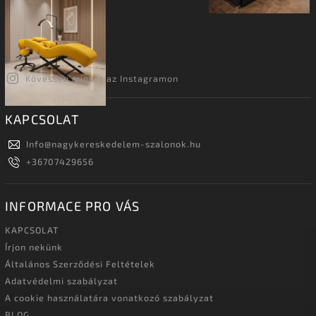
Kövessen minket az Instagramon
KAPCSOLAT
Info
@
nagykereskedelem-szalonok.hu
+36707429656
INFORMACE PRO VÁS
KAPCSOLAT
Írjon nekünk
Általános Szerződési Feltételek
Adatvédelmi szabályzat
A cookie használatára vonatkozó szabályzat
BLOG