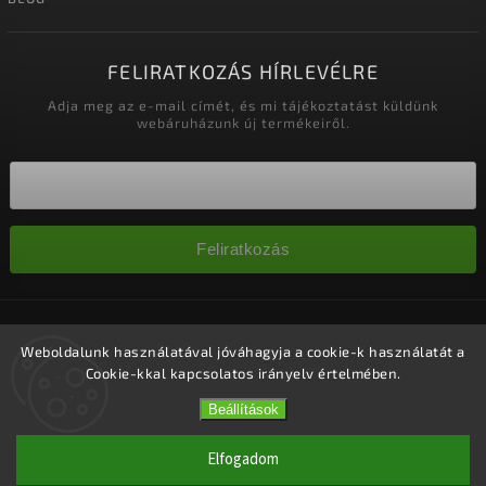
FELIRATKOZÁS HÍRLEVÉLRE
Adja meg az e-mail címét, és mi tájékoztatást küldünk
webáruházunk új termékeiről.
Feliratkozás
Copyright 2026
Nagykereskedelem-szalonok
. Minden jog
fenntartva.
Weboldalunk használatával jóváhagyja a cookie-k használatát a
Cookie-kkal kapcsolatos irányelv értelmében.
Süti beállítások szerkesztése
Vytvořil
Shoptet
| Design
Shoptak.cz.
Beállítások
Elfogadom