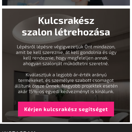
Kulcsrakész
szalon létrehozása
Lépésről lépésre végigvezetjük Önt mindazon,
amit be kell szereznie, át kell gondolnia és úgy
kell rendeznie, hogy megfeleljen annak,
ahogyan szalonját működtetni szeretné.
Kiválasztjuk a legjobb ár-érték arányú
termékeket, és személyre szabott csomagot
állítunk össze Önnek. Nagyobb projektek esetén
akár 15%-os egyedi kedvezményt is kínálunk.
Kérjen kulcsrakész segítséget