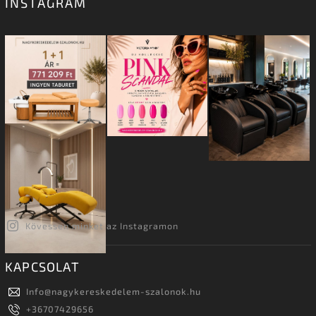
INSTAGRAM
Kövessen minket az Instagramon
KAPCSOLAT
Info
@
nagykereskedelem-szalonok.hu
+36707429656