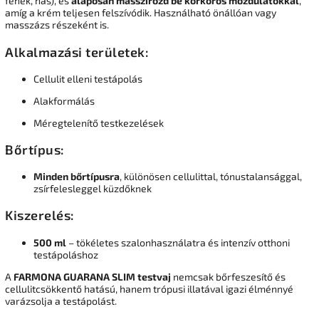
fenék, has), és
alaposan masszírozd be körkörös mozdulatokkal
,
amíg a krém teljesen felszívódik. Használható önállóan vagy
masszázs részeként is.
Alkalmazási területek:
Cellulit elleni testápolás
Alakformálás
Méregtelenítő testkezelések
Bőrtípus:
Minden bőrtípusra
, különösen cellulittal, tónustalansággal,
zsírfelesleggel küzdőknek
Kiszerelés:
500 ml
– tökéletes szalonhasználatra és intenzív otthoni
testápoláshoz
A
FARMONA GUARANA SLIM testvaj
nemcsak bőrfeszesítő és
cellulitcsökkentő hatású, hanem trópusi illatával igazi élménnyé
varázsolja a testápolást.