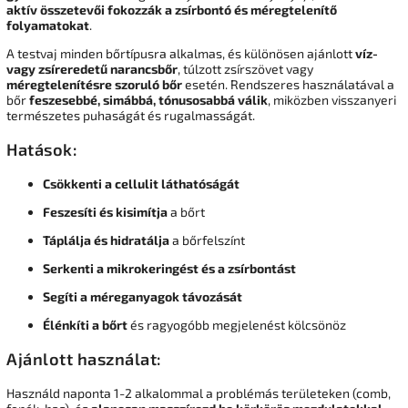
aktív összetevői fokozzák a zsírbontó és méregtelenítő
folyamatokat
.
A testvaj minden bőrtípusra alkalmas, és különösen ajánlott
víz-
vagy zsíreredetű narancsbőr
, túlzott zsírszövet vagy
méregtelenítésre szoruló bőr
esetén. Rendszeres használatával a
bőr
feszesebbé, simábbá, tónusosabbá válik
, miközben visszanyeri
természetes puhaságát és rugalmasságát.
Hatások:
Csökkenti a cellulit láthatóságát
Feszesíti és kisimítja
a bőrt
Táplálja és hidratálja
a bőrfelszínt
Serkenti a mikrokeringést és a zsírbontást
Segíti a méreganyagok távozását
Élénkíti a bőrt
és ragyogóbb megjelenést kölcsönöz
Ajánlott használat:
Használd naponta 1-2 alkalommal a problémás területeken (comb,