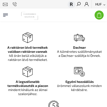
HUF
Keresés
A raktáron lévő termékek
Dachser
valóban raktáron vannak
A túlméretes szállítmányokat
48 órán belül elküldjük a
a Dachser szállítja ki Önnek.
raktáron lévő termékeket.
A legszélesebb
Egyéni hozzáállás
termékválaszték a piacon
örömmel válaszolunk minden
mindent kínálunk az álmai
kérdésére.
szalonjához.