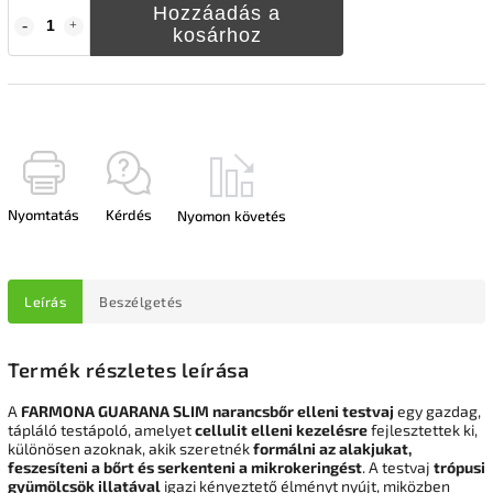
Hozzáadás a
kosárhoz
Nyomtatás
Kérdés
Nyomon követés
Leírás
Beszélgetés
Termék részletes leírása
A
FARMONA GUARANA SLIM narancsbőr elleni testvaj
egy gazdag,
tápláló testápoló, amelyet
cellulit elleni kezelésre
fejlesztettek ki,
különösen azoknak, akik szeretnék
formálni az alakjukat,
feszesíteni a bőrt és serkenteni a mikrokeringést
. A testvaj
trópusi
gyümölcsök illatával
igazi kényeztető élményt nyújt, miközben