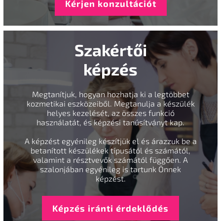
Kérjen konzultációt
Szakértői
képzés
Megtanítjuk, hogyan hozhatja ki a legtöbbet
kozmetikai eszközeiből. Megtanulja a készülék
helyes kezelését, az összes funkció
használatát, és képzési tanúsítványt kap.
A képzést egyénileg készítjük el és árazzuk be a
betanított készülékek típusától és számától,
valamint a résztvevők számától függően. A
szalonjában egyénileg is tartunk Önnek
képzést.
Képzés iránti érdeklődés