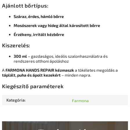
Ajánlott bőrtípus:
Száraz, érdes, hámló bőrre
Mosószerek vagy hideg által károsított bőrre
Érzékeny, irritált kézbőrre
Kiszerelés:
300 ml
– gazdaságos, ideális szalonhasználatra és
rendszeres otthoni ápoláshoz
A
FARMONA HANDS REPAIR kézmaszk
a tökéletes megoldás a
táplált, puha és ápolt kezekért
– minden napra.
Kiegészítő paraméterek
Kategória
:
Farmona