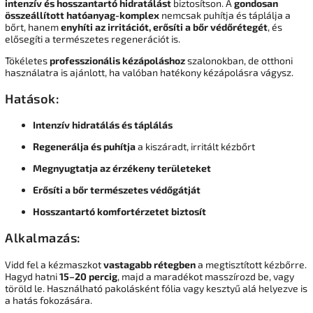
intenzív és hosszantartó hidratálást
biztosítson. A
gondosan
összeállított hatóanyag-komplex
nemcsak puhítja és táplálja a
bőrt, hanem
enyhíti az irritációt, erősíti a bőr védőrétegét
, és
elősegíti a természetes regenerációt is.
Tökéletes
professzionális kézápoláshoz
szalonokban, de otthoni
használatra is ajánlott, ha valóban hatékony kézápolásra vágysz.
Hatások:
Intenzív hidratálás és táplálás
Regenerálja és puhítja
a kiszáradt, irritált kézbőrt
Megnyugtatja az érzékeny területeket
Erősíti a bőr természetes védőgátját
Hosszantartó komfortérzetet biztosít
Alkalmazás:
Vidd fel a kézmaszkot
vastagabb rétegben
a megtisztított kézbőrre.
Hagyd hatni
15–20 percig
, majd a maradékot masszírozd be, vagy
töröld le. Használható pakolásként fólia vagy kesztyű alá helyezve is
a hatás fokozására.