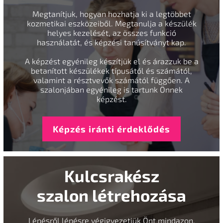
Megtanítjuk, hogyan hozhatja ki a legtöbbet
kozmetikai eszközeiből. Megtanulja a készülék
helyes kezelését, az összes funkció
használatát, és képzési tanúsítványt kap.
A képzést egyénileg készítjük el és árazzuk be a
betanított készülékek típusától és számától,
valamint a résztvevők számától függően. A
szalonjában egyénileg is tartunk Önnek
képzést.
Képzés iránti érdeklődés
Kulcsrakész
szalon létrehozása
Lépésről lépésre végigvezetjük Önt mindazon,