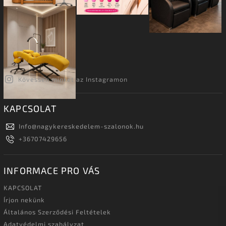
Kövessen minket az Instagramon
KAPCSOLAT
Info
@
nagykereskedelem-szalonok.hu
+36707429656
INFORMACE PRO VÁS
KAPCSOLAT
Írjon nekünk
Általános Szerződési Feltételek
Adatvédelmi szabályzat