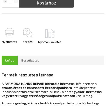
kosárhoz
Nyomtatás
Kérdés
Nyomon követés
Leírás
Beszélgetés
Termék részletes leírása
A
FARMONA HANDS REPAIR hidratáló kézmaszk
kifejezetten a
száraz, érdes és károsodott kézbőr ápolására
lett kifejlesztve.
Ideális választás azok számára, akiknek a bőrét
gyakori kézmosás,
vegyszerek vagy szélsőséges időjárási hatások
viselik meg.
A maszk
gazdag, krémes textúrája
mélyen behatol a bőrbe, hogy