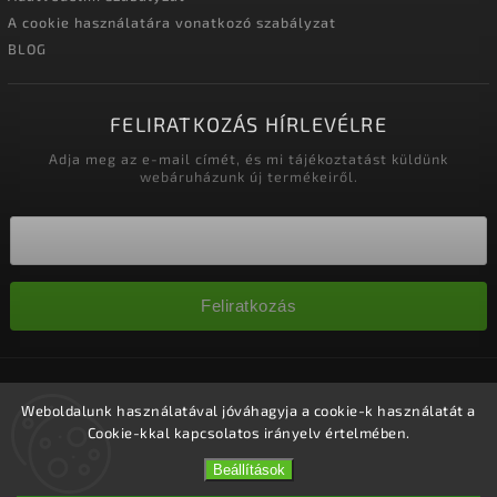
A cookie használatára vonatkozó szabályzat
BLOG
FELIRATKOZÁS HÍRLEVÉLRE
Adja meg az e-mail címét, és mi tájékoztatást küldünk
webáruházunk új termékeiről.
Feliratkozás
Copyright 2026
Nagykereskedelem-szalonok
. Minden jog
fenntartva.
Weboldalunk használatával jóváhagyja a cookie-k használatát a
Cookie-kkal kapcsolatos irányelv értelmében.
Süti beállítások szerkesztése
Vytvořil
Shoptet
| Design
Shoptak.cz.
Beállítások