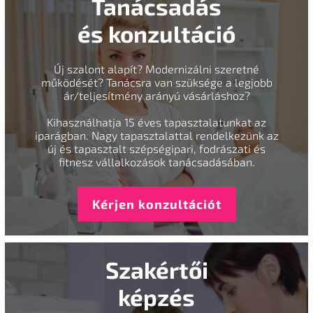
Tanácsadás
és konzultáció
Új szalont alapít? Modernizálni szeretné
működését? Tanácsra van szüksége a legjobb
ár/teljesítmény arányú vásárláshoz?
Kihasználhatja 15 éves tapasztalatunkat az
iparágban. Nagy tapasztalattal rendelkezünk az
új és tapasztalt szépségipari, fodrászati és
fitnesz vállalkozások tanácsadásában.
Kérjen konzultációt
Szakértői
képzés