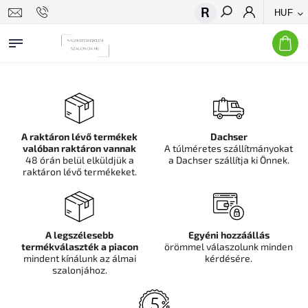
HUF
Keresés
A raktáron lévő termékek
Dachser
valóban raktáron vannak
A túlméretes szállítmányokat
48 órán belül elküldjük a
a Dachser szállítja ki Önnek.
raktáron lévő termékeket.
A legszélesebb
Egyéni hozzáállás
termékválaszték a piacon
örömmel válaszolunk minden
mindent kínálunk az álmai
kérdésére.
szalonjához.