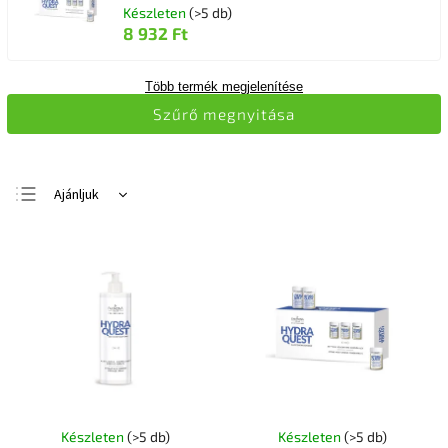
Készleten
(>5 db)
8 932 Ft
Több termék megjelenítése
Szűrő megnyitása
Ajánljuk
Legolcsóbb elöl
Legdrágább
Legnépszerűbb
termékek
ABC szerint
Készleten
(>5 db)
Készleten
(>5 db)