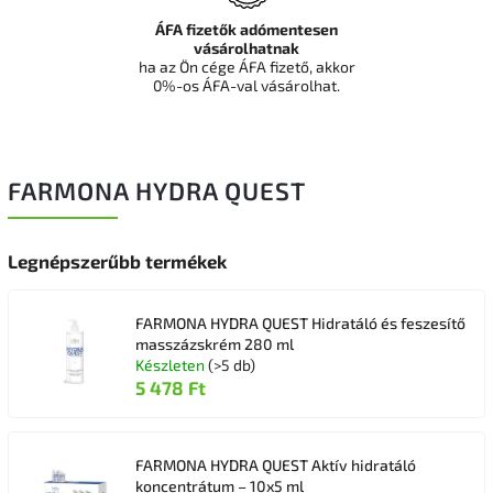
ÁFA fizetők adómentesen
vásárolhatnak
ha az Ön cége ÁFA fizető, akkor
0%-os ÁFA-val vásárolhat.
FARMONA HYDRA QUEST
Legnépszerűbb termékek
FARMONA HYDRA QUEST Hidratáló és feszesítő
masszázskrém 280 ml
Készleten
(>5 db)
5 478 Ft
FARMONA HYDRA QUEST Aktív hidratáló
koncentrátum – 10x5 ml