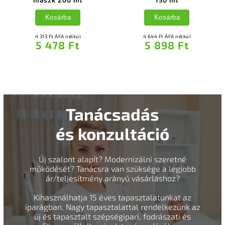
maszk 200 ml
150 ml
Kosárba
Kosárba
4 313 Ft ÁFA nélkül
4 644 Ft ÁFA nélkül
5 478 Ft
5 898 Ft
Tanácsadás
és konzultáció
Új szalont alapít? Modernizálni szeretné
működését? Tanácsra van szüksége a legjobb
ár/teljesítmény arányú vásárláshoz?
Kihasználhatja 15 éves tapasztalatunkat az
iparágban. Nagy tapasztalattal rendelkezünk az
új és tapasztalt szépségipari, fodrászati és