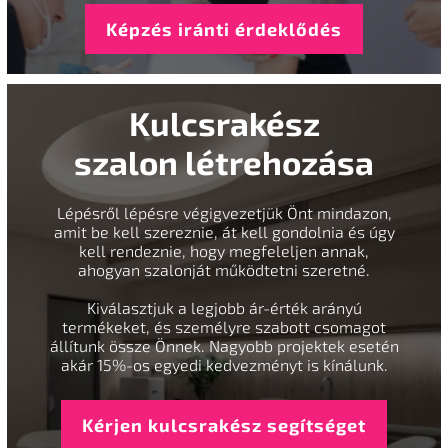
Képzés iránti érdeklődés
Kulcsrakész
szalon létrehozása
Lépésről lépésre végigvezetjük Önt mindazon,
amit be kell szereznie, át kell gondolnia és úgy
kell rendeznie, hogy megfeleljen annak,
ahogyan szalonját működtetni szeretné.
Kiválasztjuk a legjobb ár-érték arányú
termékeket, és személyre szabott csomagot
állítunk össze Önnek. Nagyobb projektek esetén
akár 15%-os egyedi kedvezményt is kínálunk.
Kérjen kulcsrakész segítséget