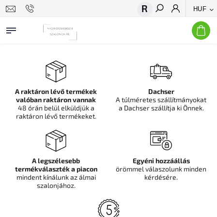
HUF
Keresés
A raktáron lévő termékek
Dachser
valóban raktáron vannak
A túlméretes szállítmányokat
48 órán belül elküldjük a
a Dachser szállítja ki Önnek.
raktáron lévő termékeket.
A legszélesebb
Egyéni hozzáállás
termékválaszték a piacon
örömmel válaszolunk minden
mindent kínálunk az álmai
kérdésére.
szalonjához.