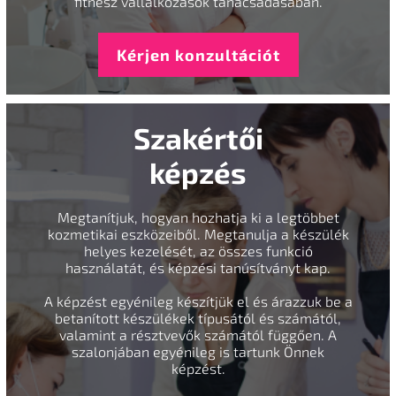
fitnesz vállalkozások tanácsadásában.
Kérjen konzultációt
Szakértői
képzés
Megtanítjuk, hogyan hozhatja ki a legtöbbet
kozmetikai eszközeiből. Megtanulja a készülék
helyes kezelését, az összes funkció
használatát, és képzési tanúsítványt kap.
A képzést egyénileg készítjük el és árazzuk be a
betanított készülékek típusától és számától,
valamint a résztvevők számától függően. A
szalonjában egyénileg is tartunk Önnek
képzést.