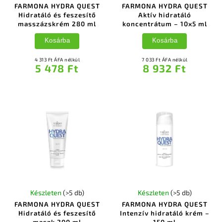
FARMONA HYDRA QUEST
FARMONA HYDRA QUEST
Hidratáló és feszesítő
Aktív hidratáló
masszázskrém 280 ml
koncentrátum – 10x5 ml
Kosárba
Kosárba
4 313 Ft ÁFA nélkül
7 033 Ft ÁFA nélkül
5 478 Ft
8 932 Ft
Készleten
(>5 db)
Készleten
(>5 db)
FARMONA HYDRA QUEST
FARMONA HYDRA QUEST
Hidratáló és feszesítő
Intenzív hidratáló krém –