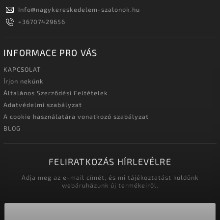
Info
@
nagykereskedelem-szalonok.hu
+36707429656
INFORMACE PRO VÁS
KAPCSOLAT
Írjon nekünk
Általános Szerződési Feltételek
Adatvédelmi szabályzat
A cookie használatára vonatkozó szabályzat
BLOG
FELIRATKOZÁS HÍRLEVÉLRE
Adja meg az e-mail címét, és mi tájékoztatást küldünk
webáruházunk új termékeiről.