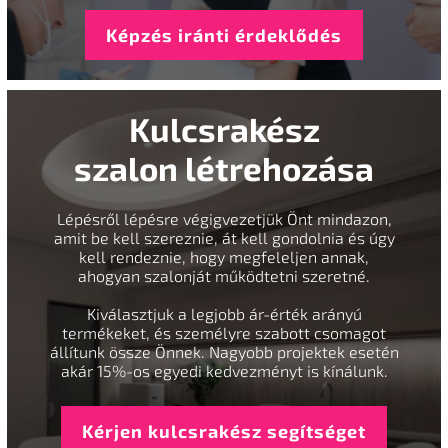
Képzés iránti érdeklődés
Kulcsrakész
szalon létrehozása
Lépésről lépésre végigvezetjük Önt mindazon,
amit be kell szereznie, át kell gondolnia és úgy
kell rendeznie, hogy megfeleljen annak,
ahogyan szalonját működtetni szeretné.
Kiválasztjuk a legjobb ár-érték arányú
termékeket, és személyre szabott csomagot
állítunk össze Önnek. Nagyobb projektek esetén
akár 15%-os egyedi kedvezményt is kínálunk.
Kérjen kulcsrakész segítséget