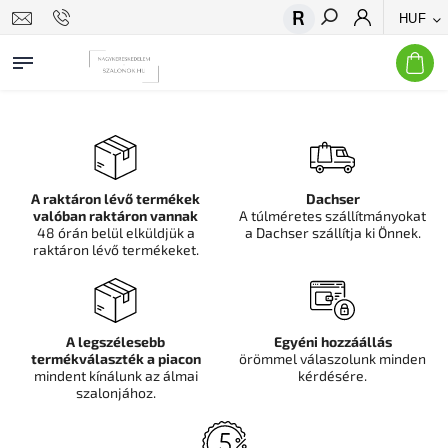
HUF
Keresés
A raktáron lévő termékek
Dachser
valóban raktáron vannak
A túlméretes szállítmányokat
48 órán belül elküldjük a
a Dachser szállítja ki Önnek.
raktáron lévő termékeket.
A legszélesebb
Egyéni hozzáállás
termékválaszték a piacon
örömmel válaszolunk minden
mindent kínálunk az álmai
kérdésére.
szalonjához.