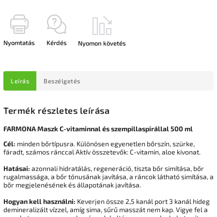
Nyomtatás
Kérdés
Nyomon követés
Leírás
Beszélgetés
Termék részletes leírása
FARMONA Maszk C-vitaminnal és szempillaspirállal 500 ml
Cél:
minden bőrtípusra. Különösen egyenetlen bőrszín, szürke,
fáradt, számos ránccal Aktív összetevők: C-vitamin, aloe kivonat.
Hatásai:
azonnali hidratálás, regeneráció, tiszta bőr simítása, bőr
rugalmassága, a bőr tónusának javítása, a ráncok látható simítása, a
bőr megjelenésének és állapotának javítása.
Hogyan kell használni:
Keverjen össze 2,5 kanál port 3 kanál hideg
demineralizált vízzel, amíg sima, sűrű masszát nem kap. Vigye fel a