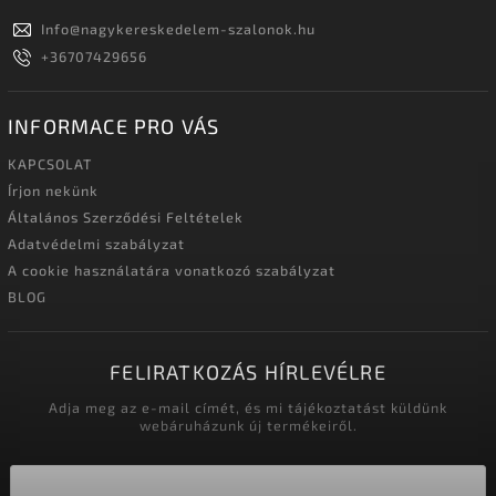
Info
@
nagykereskedelem-szalonok.hu
+36707429656
INFORMACE PRO VÁS
KAPCSOLAT
Írjon nekünk
Általános Szerződési Feltételek
Adatvédelmi szabályzat
A cookie használatára vonatkozó szabályzat
BLOG
FELIRATKOZÁS HÍRLEVÉLRE
Adja meg az e-mail címét, és mi tájékoztatást küldünk
webáruházunk új termékeiről.