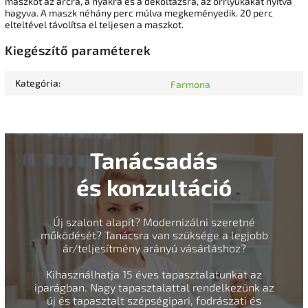
maszkot az arcra, a nyakra és a dekoltázsra, az orrlyukakat nyitva
hagyva. A maszk néhány perc múlva megkeményedik. 20 perc
elteltével távolítsa el teljesen a maszkot.
Kiegészítő paraméterek
Kategória
:
Farmona
Tanácsadás
és konzultáció
Új szalont alapít? Modernizálni szeretné
működését? Tanácsra van szüksége a legjobb
ár/teljesítmény arányú vásárláshoz?
Kihasználhatja 15 éves tapasztalatunkat az
iparágban. Nagy tapasztalattal rendelkezünk az
új és tapasztalt szépségipari, fodrászati és