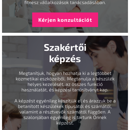
fitnesz vállalkozások tanácsadásában.
Kérjen konzultációt
Szakértői
képzés
Megtanítjuk, hogyan hozhatja ki a legtöbbet
kozmetikai eszközeiből. Megtanulja a készülék
helyes kezelését, az összes funkció
használatát, és képzési tanúsítványt kap.
A képzést egyénileg készítjük el és árazzuk be a
betanított készülékek típusától és számától,
valamint a résztvevők számától függően. A
szalonjában egyénileg is tartunk Önnek
képzést.