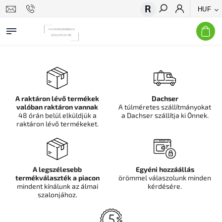
HUF
Keresés
A raktáron lévő termékek
Dachser
valóban raktáron vannak
A túlméretes szállítmányokat
48 órán belül elküldjük a
a Dachser szállítja ki Önnek.
raktáron lévő termékeket.
A legszélesebb
Egyéni hozzáállás
termékválaszték a piacon
örömmel válaszolunk minden
mindent kínálunk az álmai
kérdésére.
szalonjához.