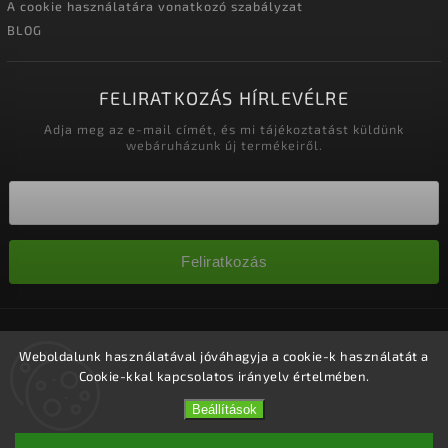
A cookie használatára vonatkozó szabályzat
BLOG
FELIRATKOZÁS HÍRLEVÉLRE
Adja meg az e-mail címét, és mi tájékoztatást küldünk
webáruházunk új termékeiről.
Feliratkozás
Copyright 2026
Nagykereskedelem-szalonok
. Minden jog
fenntartva.
Weboldalunk használatával jóváhagyja a cookie-k használatát a
Cookie-kkal kapcsolatos irányelv értelmében.
Süti beállítások szerkesztése
Vytvořil
Shoptet
| Design
Shoptak.cz.
Beállítások