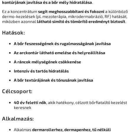
kontúrjának javítása és a bőr mély hidratálása
.
Ez a koncentrátum
segít meghosszabbítani és fokozni
a különböző
dermo-kezelések (pl. mezoterápia, mikrodermabrázió, RF) hatását,
miközben azonnal
látható simító és tömörítő eredményt biztosít
.
Hatások:
A bőr feszességének és rugalmasságának javítása
Az arckontúr látható emelése és helyreállítása
A ráncok mélységének csökkenése
Intenzív és tartós hidratálás
A bőr textúrájának és tónusának javítása
Célcsoport:
40 év feletti nők
, akik hatékony, célzott bőrfiatalító kezelést
keresnek
Alkalmazás:
Alkalmas
dermarollerhez, dermapenhez, tű nélküli