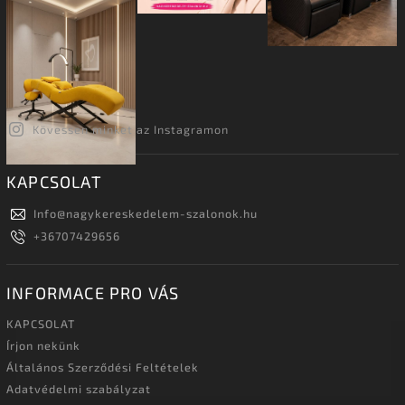
Kövessen minket az Instagramon
KAPCSOLAT
Info
@
nagykereskedelem-szalonok.hu
+36707429656
INFORMACE PRO VÁS
KAPCSOLAT
Írjon nekünk
Általános Szerződési Feltételek
Adatvédelmi szabályzat