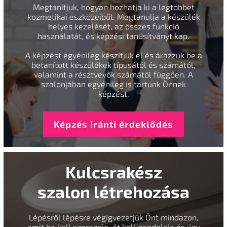
Megtanítjuk, hogyan hozhatja ki a legtöbbet
kozmetikai eszközeiből. Megtanulja a készülék
helyes kezelését, az összes funkció
használatát, és képzési tanúsítványt kap.
A képzést egyénileg készítjük el és árazzuk be a
betanított készülékek típusától és számától,
valamint a résztvevők számától függően. A
szalonjában egyénileg is tartunk Önnek
képzést.
Képzés iránti érdeklődés
Kulcsrakész
szalon létrehozása
Lépésről lépésre végigvezetjük Önt mindazon,
amit be kell szereznie, át kell gondolnia és úgy