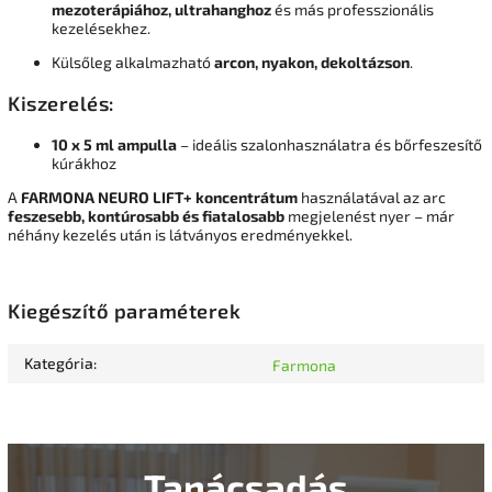
mezoterápiához, ultrahanghoz
és más professzionális
kezelésekhez.
Külsőleg alkalmazható
arcon, nyakon, dekoltázson
.
Kiszerelés:
10 x 5 ml ampulla
– ideális szalonhasználatra és bőrfeszesítő
kúrákhoz
A
FARMONA NEURO LIFT+ koncentrátum
használatával az arc
feszesebb, kontúrosabb és fiatalosabb
megjelenést nyer – már
néhány kezelés után is látványos eredményekkel.
Kiegészítő paraméterek
Kategória
:
Farmona
Tanácsadás