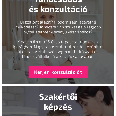
és konzultáció
Új szalont alapít? Modernizálni szeretné
működését? Tanácsra van szüksége a legjobb
ár/teljesítmény arányú vásárláshoz?
Kihasználhatja 15 éves tapasztalatunkat az
iparágban. Nagy tapasztalattal rendelkezünk az
új és tapasztalt szépségipari, fodrászati és
fitnesz vállalkozások tanácsadásában.
Kérjen konzultációt
Szakértői
képzés