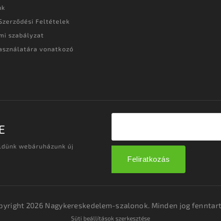
nk
Szerződési Feltételek
mi szabályzat
asználatára vonatkozó
t
E
üldünk webáruházunk új
Feliratkozás
pyright 2026
Nagykereskedelem-szalonok
. Minden jog fenntart
Süti beállítások szerkesztése