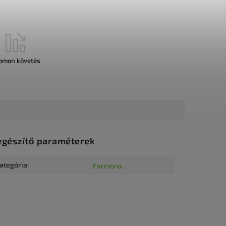
omon követés
egészítő paraméterek
ategória
:
Farmona