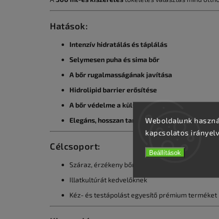
Hatások:
Intenzív hidratálás és táplálás
Selymesen puha és sima bőr
A bőr rugalmasságának javítása
Hidrolipid barrier erősítése
A bőr védelme a külső káros hatásokkal szem
Weboldalunk használ
Elegáns, hosszan tartó illat
kapcsolatos irányel
Célcsoport:
Beállítások
Száraz, érzékeny bőrre
Illatkultúrát kedvelőknek
Kéz- és testápolást egyesítő prémium terméket