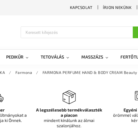
KAPCSOLAT
ÍRJON NEKÜNK
PEDIKŰR
TETOVÁLÁS
MASSZÁZS
FERTŐTL
IKA
/
Farmona
/
FARMONA PERFUME HAND & BODY CREAM Beauty 
er
A legszélesebb termékválaszték
Egyéni
llítmányokat a
a piacon
örömmel vál
ja ki Önnek.
mindent kínálunk az álmai
kér
szalonjához.