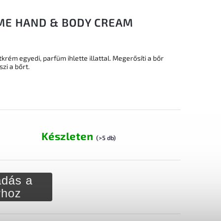
E HAND & BODY CREAM
tkrém egyedi, parfüm ihlette illattal. Megerősíti a bőr
zi a bőrt.
Készleten
(>5 db)
dás a
rhoz