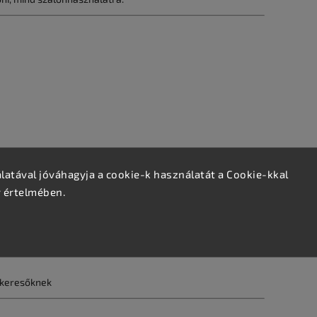
ben
atával jóváhagyja a cookie-k használatát a Cookie-kkal
v értelmében.
 keresőknek