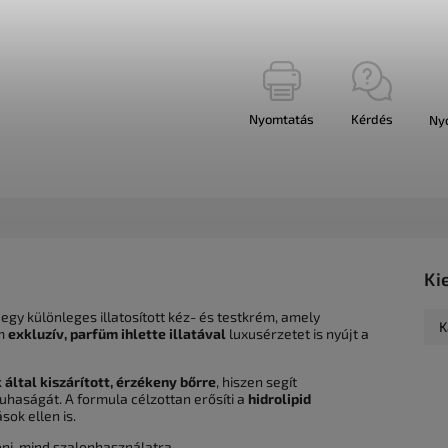
Nyomtatás
Kérdés
Ny
Ki
egy különleges illatosított kéz- és testkrém, amely
K
em
exkluzív, parfüm ihlette illatával
luxusérzetet is nyújt a
 által kiszárított, érzékeny bőrre
, hiszen segít
uhaságát. A formula célzottan erősíti a
hidrolipid
sok ellen is.
ni, mind szalonhasználatra.