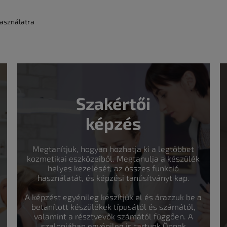
asználatra
Szakértői
képzés
Megtanítjuk, hogyan hozhatja ki a legtöbbet
kozmetikai eszközeiből. Megtanulja a készülék
helyes kezelését, az összes funkció
használatát, és képzési tanúsítványt kap.
A képzést egyénileg készítjük el és árazzuk be a
betanított készülékek típusától és számától,
valamint a résztvevők számától függően. A
szalonjában egyénileg is tartunk Önnek