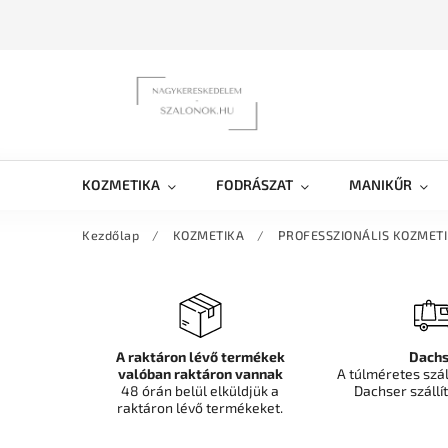
KOZMETIKA
FODRÁSZAT
MANIKŰR
Kezdőlap
/
KOZMETIKA
/
PROFESSZIONÁLIS KOZMET
A raktáron lévő termékek
Dachs
valóban raktáron vannak
A túlméretes szá
48 órán belül elküldjük a
Dachser szállít
raktáron lévő termékeket.