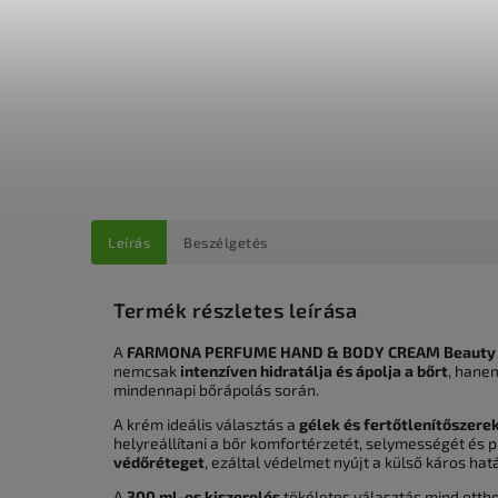
Leírás
Beszélgetés
Termék részletes leírása
A
FARMONA PERFUME HAND & BODY CREAM Beauty
nemcsak
intenzíven hidratálja és ápolja a bőrt
, han
mindennapi bőrápolás során.
A krém ideális választás a
gélek és fertőtlenítőszerek
helyreállítani a bőr komfortérzetét, selymességét és p
védőréteget
, ezáltal védelmet nyújt a külső káros hatá
A
300 ml-es kiszerelés
tökéletes választás mind ottho