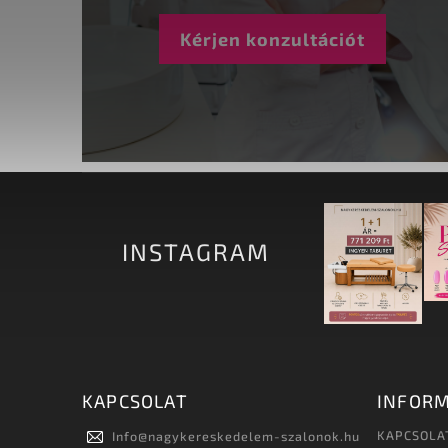
Kérjen konzultációt
INSTAGRAM
KAPCSOLAT
INFORM
KAPCSOLA
Info
@
nagykereskedelem-szalonok.hu