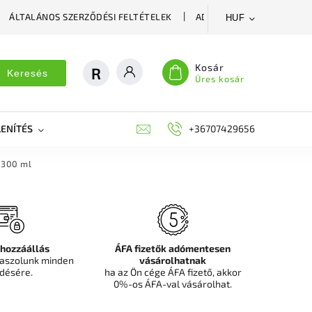
ÁLTALÁNOS SZERZŐDÉSI FELTÉTELEK
ADATVÉDELMI SZABÁLYZA
HUF
Kosár
Keresés
Üres kosár
ENÍTÉS
DEKORÁCIÓS FALPANEL, MŰNÖVÉNY FAL
+36707429656
FIT
300 ml
 hozzáállás
ÁFA fizetők adómentesen
aszolunk minden
vásárolhatnak
désére.
ha az Ön cége ÁFA fizető, akkor
0%-os ÁFA-val vásárolhat.