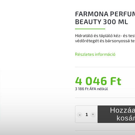
FARMONA PERFUM
BEAUTY 300 ML
Hidratáló és tápláló kéz- és tes
védőrétegét és bársonyossá tes
Részletes információ
4 046 Ft
3 186 Ft ÁFA nélkül
Hozzáa
kosá