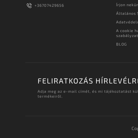
Írjon nekü
+36707429656
Általános 
Adatvédel
A cookie h
szabályza
BLOG
FELIRATKOZÁS HÍRLEVÉLR
Adja meg az e-mail címét, és mi tájékoztatást k
termékeiről.
Co