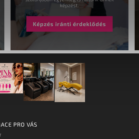
képzést.
Képzés iránti érdeklődés
ACE PRO VÁS
T