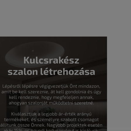
Kulcsrakész
szalon létrehozása
Lépésről lépésre végigvezetjük Önt mindazon,
amit be kell szereznie, át kell gondolnia és úgy
kell rendeznie, hogy megfeleljen annak,
ahogyan szalonját működtetni szeretné.
Kiválasztjuk a legjobb ár-érték arányú
termékeket, és személyre szabott csomagot
állítunk össze Önnek. Nagyobb projektek esetén
akár 15%-os egyedi kedvezményt is kínálunk.