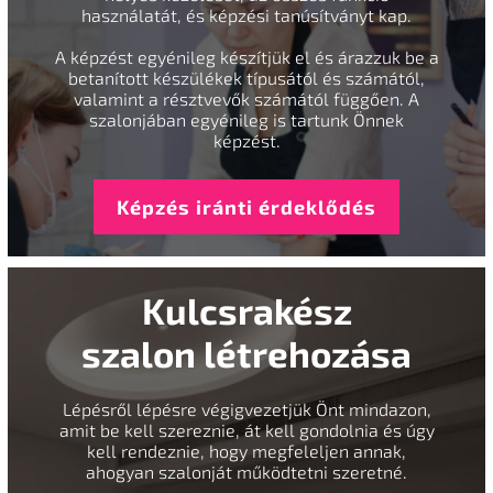
használatát, és képzési tanúsítványt kap.
A képzést egyénileg készítjük el és árazzuk be a
betanított készülékek típusától és számától,
valamint a résztvevők számától függően. A
szalonjában egyénileg is tartunk Önnek
képzést.
Képzés iránti érdeklődés
Kulcsrakész
szalon létrehozása
Lépésről lépésre végigvezetjük Önt mindazon,
amit be kell szereznie, át kell gondolnia és úgy
kell rendeznie, hogy megfeleljen annak,
ahogyan szalonját működtetni szeretné.