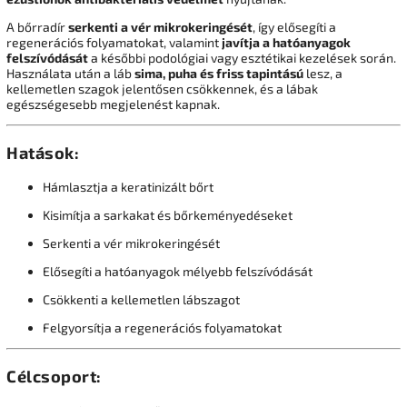
A bőrradír
serkenti a vér mikrokeringését
, így elősegíti a
regenerációs folyamatokat, valamint
javítja a hatóanyagok
felszívódását
a későbbi podológiai vagy esztétikai kezelések során.
Használata után a láb
sima, puha és friss tapintású
lesz, a
kellemetlen szagok jelentősen csökkennek, és a lábak
egészségesebb megjelenést kapnak.
Hatások:
Hámlasztja a keratinizált bőrt
Kisimítja a sarkakat és bőrkeményedéseket
Serkenti a vér mikrokeringését
Elősegíti a hatóanyagok mélyebb felszívódását
Csökkenti a kellemetlen lábszagot
Felgyorsítja a regenerációs folyamatokat
Célcsoport: