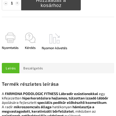
Hozzáadás a
kosárhoz
Nyomtatás
Kérdés
Nyomon követés
Leírás
Beszélgetés
Termék részletes leírása
A
FARMONA PODOLOGIC FITNESS Lábradír ezüstionokkal
egy
kifejezetten
hiperkeratózisra hajlamos, túlzottan izzadó lábbőr
ápolására fejlesztett
speciális pedikűr előkészítő kozmetikum
.
A radír
mikroszemcsés állaga
hatékonyan
hámlasztja a
megvastagodott, keratinizált bőrfelületet
, miközben az
ezüstionok antibakteriális védelmet
nyújtanak.