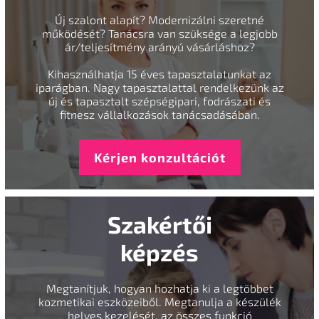
Új szalont alapít? Modernizálni szeretné
működését? Tanácsra van szüksége a legjobb
ár/teljesítmény arányú vásárláshoz?
Kihasználhatja 15 éves tapasztalatunkat az
iparágban. Nagy tapasztalattal rendelkezünk az
új és tapasztalt szépségipari, fodrászati és
fitnesz vállalkozások tanácsadásában.
Kérjen konzultációt
Szakértői
képzés
Megtanítjuk, hogyan hozhatja ki a legtöbbet
kozmetikai eszközeiből. Megtanulja a készülék
helyes kezelését, az összes funkció