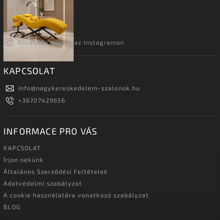
Kövessen minket az Instagramon
KAPCSOLAT
Info
@
nagykereskedelem-szalonok.hu
+36707429656
INFORMACE PRO VÁS
KAPCSOLAT
Írjon nekünk
Általános Szerződési Feltételek
Adatvédelmi szabályzat
A cookie használatára vonatkozó szabályzat
BLOG