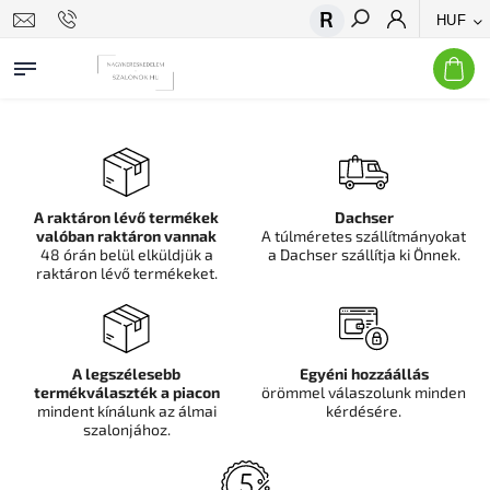
HUF
Keresés
A raktáron lévő termékek
Dachser
valóban raktáron vannak
A túlméretes szállítmányokat
48 órán belül elküldjük a
a Dachser szállítja ki Önnek.
raktáron lévő termékeket.
A legszélesebb
Egyéni hozzáállás
termékválaszték a piacon
örömmel válaszolunk minden
mindent kínálunk az álmai
kérdésére.
szalonjához.