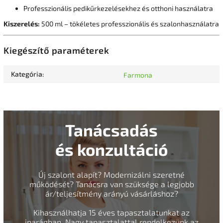
Professzionális pedikűrkezelésekhez és otthoni használatra
Kiszerelés:
500 ml – tökéletes professzionális és szalonhasználatra
Kiegészítő paraméterek
Kategória
:
Farmona
Tanácsadás
és konzultáció
Új szalont alapít? Modernizálni szeretné
működését? Tanácsra van szüksége a legjobb
ár/teljesítmény arányú vásárláshoz?
Kihasználhatja 15 éves tapasztalatunkat az
iparágban. Nagy tapasztalattal rendelkezünk az