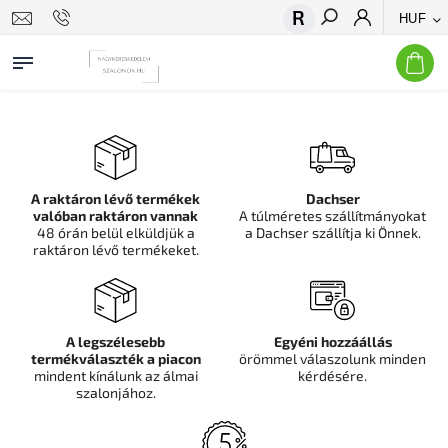
HUF
Keresés
A raktáron lévő termékek
Dachser
valóban raktáron vannak
A túlméretes szállítmányokat
48 órán belül elküldjük a
a Dachser szállítja ki Önnek.
raktáron lévő termékeket.
A legszélesebb
Egyéni hozzáállás
termékválaszték a piacon
örömmel válaszolunk minden
mindent kínálunk az álmai
kérdésére.
szalonjához.