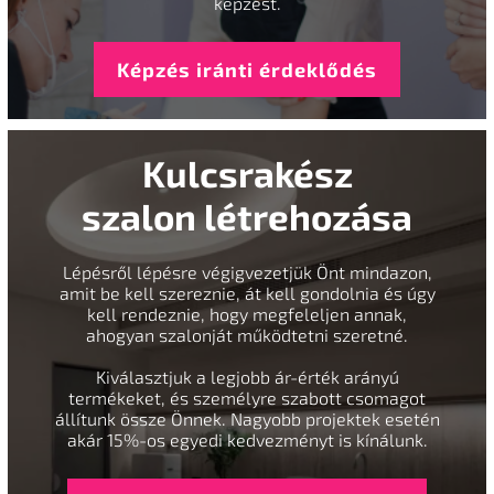
képzést.
Képzés iránti érdeklődés
Kulcsrakész
szalon létrehozása
Lépésről lépésre végigvezetjük Önt mindazon,
amit be kell szereznie, át kell gondolnia és úgy
kell rendeznie, hogy megfeleljen annak,
ahogyan szalonját működtetni szeretné.
Kiválasztjuk a legjobb ár-érték arányú
termékeket, és személyre szabott csomagot
állítunk össze Önnek. Nagyobb projektek esetén
akár 15%-os egyedi kedvezményt is kínálunk.