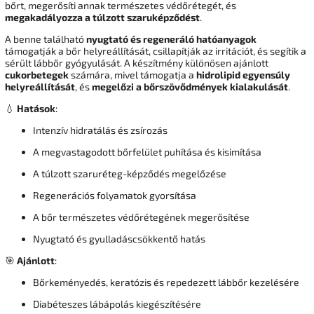
bőrt, megerősíti annak természetes védőrétegét, és
megakadályozza a túlzott szaruképződést
.
A benne található
nyugtató és regeneráló hatóanyagok
támogatják a bőr helyreállítását, csillapítják az irritációt, és segítik a
sérült lábbőr gyógyulását. A készítmény különösen ajánlott
cukorbetegek
számára, mivel támogatja a
hidrolipid egyensúly
helyreállítását
, és
megelőzi a bőrszövődmények kialakulását
.
💧
Hatások
:
Intenzív hidratálás és zsírozás
A megvastagodott bőrfelület puhítása és kisimítása
A túlzott szaruréteg-képződés megelőzése
Regenerációs folyamatok gyorsítása
A bőr természetes védőrétegének megerősítése
Nyugtató és gyulladáscsökkentő hatás
🎯
Ajánlott
:
Bőrkeményedés, keratózis és repedezett lábbőr kezelésére
Diabéteszes lábápolás kiegészítésére