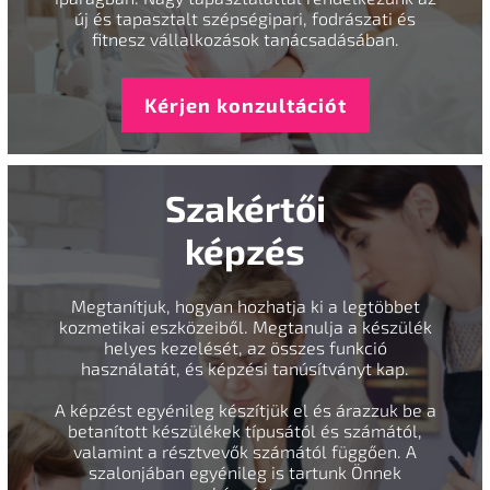
új és tapasztalt szépségipari, fodrászati és
fitnesz vállalkozások tanácsadásában.
Kérjen konzultációt
Szakértői
képzés
Megtanítjuk, hogyan hozhatja ki a legtöbbet
kozmetikai eszközeiből. Megtanulja a készülék
helyes kezelését, az összes funkció
használatát, és képzési tanúsítványt kap.
A képzést egyénileg készítjük el és árazzuk be a
betanított készülékek típusától és számától,
valamint a résztvevők számától függően. A
szalonjában egyénileg is tartunk Önnek