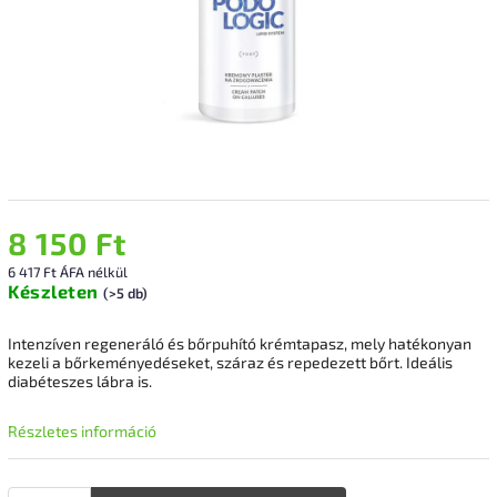
8 150 Ft
6 417 Ft ÁFA nélkül
Készleten
(>5 db)
Intenzíven regeneráló és bőrpuhító krémtapasz, mely hatékonyan
kezeli a bőrkeményedéseket, száraz és repedezett bőrt. Ideális
diabéteszes lábra is.
Részletes információ