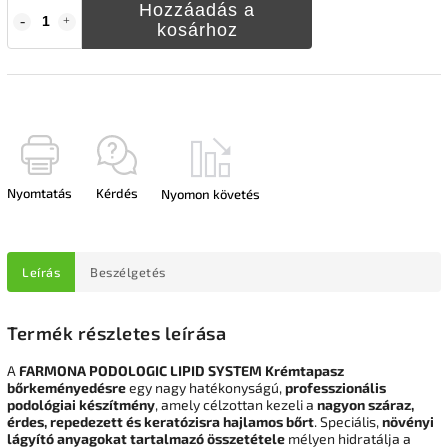
Hozzáadás a
kosárhoz
Nyomtatás
Kérdés
Nyomon követés
Leírás
Beszélgetés
Termék részletes leírása
A
FARMONA PODOLOGIC LIPID SYSTEM Krémtapasz
bőrkeményedésre
egy nagy hatékonyságú,
professzionális
podológiai készítmény
, amely célzottan kezeli a
nagyon száraz,
érdes, repedezett és keratózisra hajlamos bőrt
. Speciális,
növényi
lágyító anyagokat tartalmazó összetétele
mélyen hidratálja a