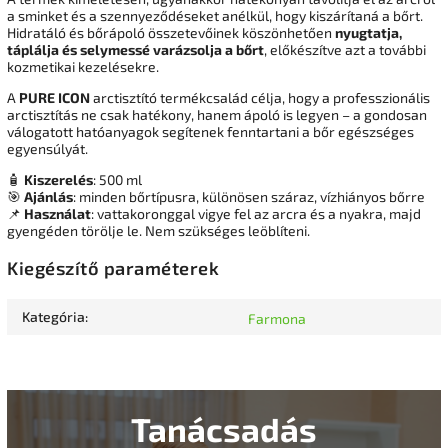
a sminket és a szennyeződéseket anélkül, hogy kiszárítaná a bőrt.
Hidratáló és bőrápoló összetevőinek köszönhetően
nyugtatja,
táplálja és selymessé varázsolja a bőrt
, előkészítve azt a további
kozmetikai kezelésekre.
A
PURE ICON
arctisztító termékcsalád célja, hogy a professzionális
arctisztítás ne csak hatékony, hanem ápoló is legyen – a gondosan
válogatott hatóanyagok segítenek fenntartani a bőr egészséges
egyensúlyát.
🧴
Kiszerelés
: 500 ml
🎯
Ajánlás
: minden bőrtípusra, különösen száraz, vízhiányos bőrre
📌
Használat
: vattakoronggal vigye fel az arcra és a nyakra, majd
gyengéden törölje le. Nem szükséges leöblíteni.
Kiegészítő paraméterek
Kategória
:
Farmona
Tanácsadás