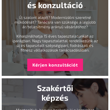
és konzultáció
Új szalont alapít? Modernizálni szeretné
működését? Tanácsra van szüksége a legjobb
ár/teljesítmény arányú vásárláshoz?
Kihasználhatja 15 éves tapasztalatunkat az
iparágban. Nagy tapasztalattal rendelkezünk az
új és tapasztalt szépségipari, fodrászati és
fitnesz vállalkozások tanácsadásában.
Kérjen konzultációt
Szakértői
képzés
Megtanítjuk, hogyan hozhatja ki a legtöbbet