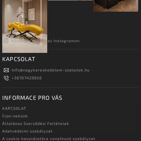
Kövessen minket az Instagramon
KAPCSOLAT
Info
@
nagykereskedelem-szalonok.hu
+36707429656
INFORMACE PRO VÁS
KAPCSOLAT
Írjon nekünk
Általános Szerződési Feltételek
Adatvédelmi szabályzat
A cookie használatára vonatkozó szabályzat