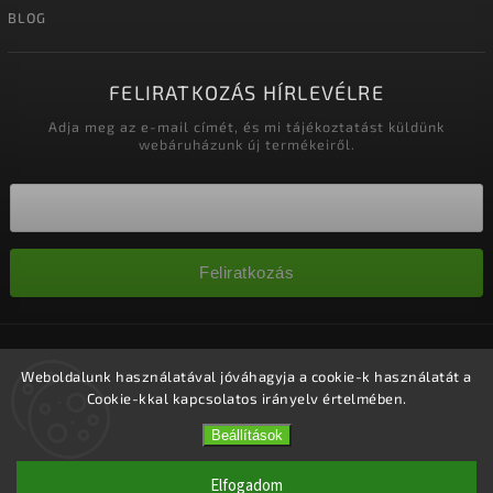
BLOG
FELIRATKOZÁS HÍRLEVÉLRE
Adja meg az e-mail címét, és mi tájékoztatást küldünk
webáruházunk új termékeiről.
Feliratkozás
Copyright 2026
Nagykereskedelem-szalonok
. Minden jog
fenntartva.
Weboldalunk használatával jóváhagyja a cookie-k használatát a
Cookie-kkal kapcsolatos irányelv értelmében.
Süti beállítások szerkesztése
Vytvořil
Shoptet
| Design
Shoptak.cz.
Beállítások
Elfogadom