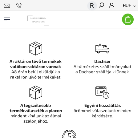
HUF
Keresés
A raktáron lévő termékek
Dachser
valóban raktáron vannak
A túlméretes szállítmányokat
48 órán belül elküldjük a
a Dachser szállítja ki Önnek.
raktáron lévő termékeket.
A legszélesebb
Egyéni hozzáállás
termékválaszték a piacon
örömmel válaszolunk minden
mindent kínálunk az álmai
kérdésére.
szalonjához.