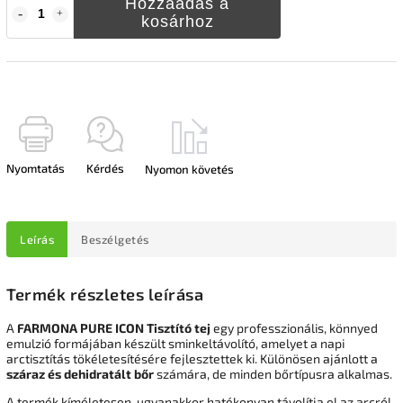
Hozzáadás a
kosárhoz
Nyomtatás
Kérdés
Nyomon követés
Leírás
Beszélgetés
Termék részletes leírása
A
FARMONA PURE ICON Tisztító tej
egy professzionális, könnyed
emulzió formájában készült sminkeltávolító, amelyet a napi
arctisztítás tökéletesítésére fejlesztettek ki. Különösen ajánlott a
száraz és dehidratált bőr
számára, de minden bőrtípusra alkalmas.
A termék kíméletesen, ugyanakkor hatékonyan távolítja el az arcról