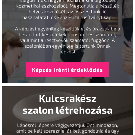
kozmetikai eszközeiből. Megtanulja a készülék
helyes kezelését, az összes funkció
használatát, és képzési tanúsítványt kap.
A képzést egyénileg készítjük el és árazzuk be a
betanított készülékek típusától és számától,
valamint a résztvevők számától függően. A
szalonjában egyénileg is tartunk Önnek
képzést.
Képzés iránti érdeklődés
Kulcsrakész
szalon létrehozása
Lépésről lépésre végigvezetjük Önt mindazon,
amit be kell szereznie, át kell gondolnia és úgy