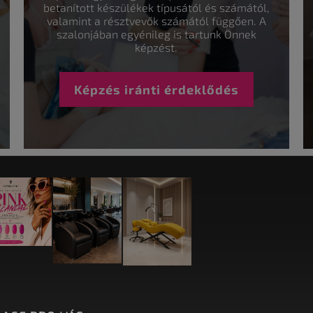
betanított készülékek típusától és számától,
valamint a résztvevők számától függően. A
szalonjában egyénileg is tartunk Önnek
képzést.
Képzés iránti érdeklődés