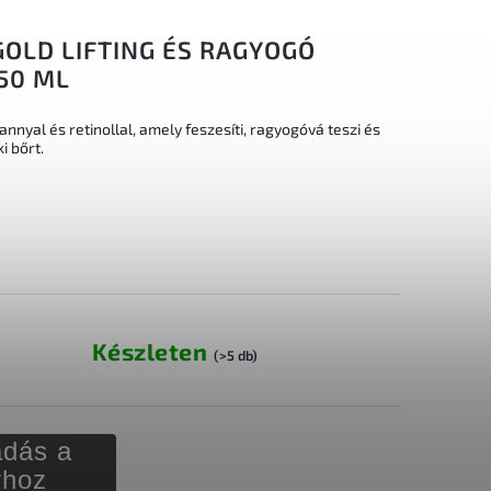
OLD LIFTING ÉS RAGYOGÓ
50 ML
nyal és retinollal, amely feszesíti, ragyogóvá teszi és
i bőrt.
Készleten
(>5 db)
dás a
rhoz