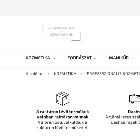
KOZMETIKA
FODRÁSZAT
MANIKŰR
Kezdőlap
/
KOZMETIKA
/
PROFESSZIONÁLIS KOZMET
A raktáron lévő termékek
Dachs
valóban raktáron vannak
A túlméretes szá
48 órán belül elküldjük a
Dachser szállít
raktáron lévő termékeket.