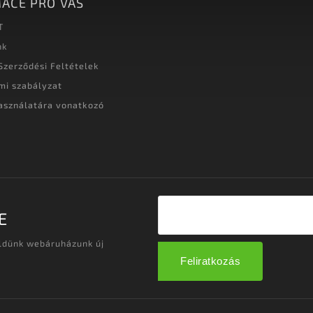
ACE PRO VÁS
T
nk
Szerződési Feltételek
mi szabályzat
asználatára vonatkozó
t
E
üldünk webáruházunk új
Feliratkozás