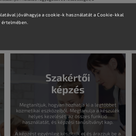
 a fáradt, fakó és megereszkedett szemkörnyékre.
atával jóváhagyja a cookie-k használatát a Cookie-kkal
v értelmében.
 finom bőrére, gyengéden ütögetve.
Szakértői
képzés
Megtanítjuk, hogyan hozhatja ki a legtöbbet
kozmetikai eszközeiből. Megtanulja a készülék
helyes kezelését, az összes funkció
használatát, és képzési tanúsítványt kap.
A képzést egyénileg készítjük el és árazzuk be a