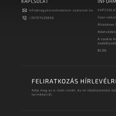
KAPCSOLAT
INFORM
KAPCSOLA
Info
@
nagykereskedelem-szalonok.hu
Írjon nekü
+36707429656
Általános 
Adatvédel
A cookie h
szabályza
BLOG
FELIRATKOZÁS HÍRLEVÉLR
Adja meg az e-mail címét, és mi tájékoztatást k
termékeiről.