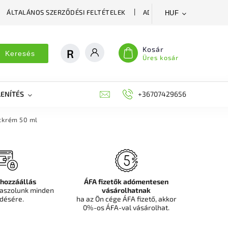
ÁLTALÁNOS SZERZŐDÉSI FELTÉTELEK
ADATVÉDELMI SZABÁLYZA
HUF
Kosár
Keresés
Üres kosár
ENÍTÉS
DEKORÁCIÓS FALPANEL, MŰNÖVÉNY FAL
+36707429656
FIT
ckrém 50 ml
 hozzáállás
ÁFA fizetők adómentesen
aszolunk minden
vásárolhatnak
désére.
ha az Ön cége ÁFA fizető, akkor
0%-os ÁFA-val vásárolhat.