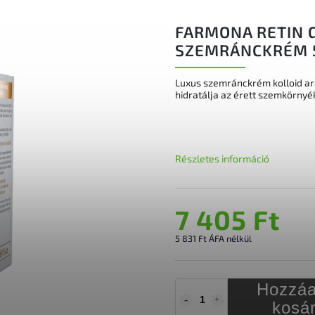
FARMONA RETIN G
SZEMRÁNCKRÉM 
Luxus szemránckrém kolloid aran
hidratálja az érett szemkörnyék
Részletes információ
7 405 Ft
5 831 Ft ÁFA nélkül
Hozzáa
kosá