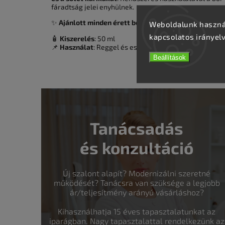
fáradtság jelei enyhülnek.
✨
Ajánlott minden érett bőrtípusra (50+), különösen
Weboldalunk használ
kapcsolatos irányel
🧴
Kiszerelés
: 50 ml
📌
Használat
: Reggel és este vigye fel a szemkörnyék
Beállítások
Tanácsadás
és konzultáció
Új szalont alapít? Modernizálni szeretné
működését? Tanácsra van szüksége a legjobb
ár/teljesítmény arányú vásárláshoz?
Kihasználhatja 15 éves tapasztalatunkat az
iparágban. Nagy tapasztalattal rendelkezünk az