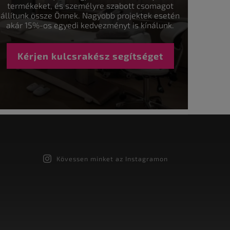
termékeket, és személyre szabott csomagot
állítunk össze Önnek. Nagyobb projektek esetén
akár 15%-os egyedi kedvezményt is kínálunk.
Kérjen kulcsrakész segítséget
Kövessen minket az Instagramon