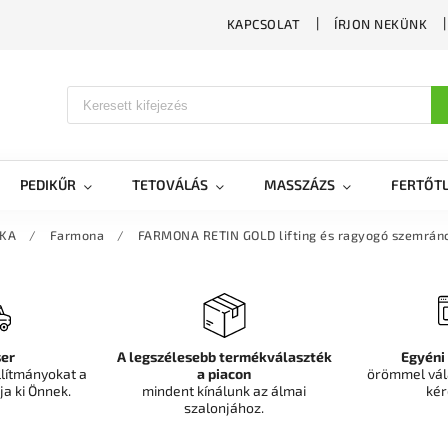
KAPCSOLAT
ÍRJON NEKÜNK
PEDIKŰR
TETOVÁLÁS
MASSZÁZS
FERTŐTL
IKA
/
Farmona
/
FARMONA RETIN GOLD lifting és ragyogó szemrán
er
A legszélesebb termékválaszték
Egyéni
llítmányokat a
a piacon
örömmel vál
ja ki Önnek.
mindent kínálunk az álmai
kér
szalonjához.