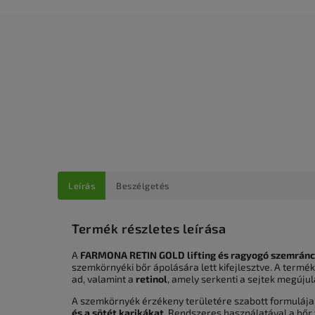
Leírás
Beszélgetés
Termék részletes leírása
A
FARMONA RETIN GOLD lifting és ragyogó szemrán
szemkörnyéki bőr ápolására lett kifejlesztve. A termé
ad, valamint a
retinol
, amely serkenti a sejtek megújul
A szemkörnyék érzékeny területére szabott formuláj
és a sötét karikákat
. Rendszeres használatával a bőr 