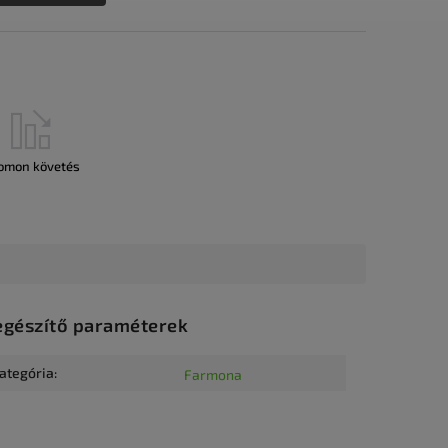
omon követés
egészítő paraméterek
ategória
:
Farmona