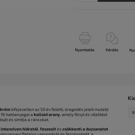
Nyomtatás
Kérdés
Ny
Ki
ckrém
kifejezetten az 50 év feletti, öregedés jeleit mutató
K
k fő hatóanyagai a
kolloid arany
, amely fényt és vitalitást
ását és simítja a ráncokat.
a
intenzíven hidratál
,
feszesít
és
csökkenti a duzzanatot
visszanyeri fiatalos ragyogását és feszességét, a