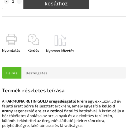
kosárhoz
Nyomtatás
Kérdés
Nyomon követés
Leírás
Beszélgetés
Termék részletes leírása
A
FARMONA RETIN GOLD öregedésgátló krém
egy exkluzív, 50 év
feletti érett bőrre fejlesztett arckrém, amely egyesíti a
kolloid
arany
regeneráló erejét a
retinol
fiatalító hatásával. A krém célja a
bőr tökéletes ápolása az arc, a nyak és a dekoltázs területén,
különös tekintettel az öregedés látható jeleire: ráncokra,
petyhüdtségre, fakó tónusra és fáradtságra.