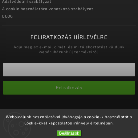
Adatvédelmi szabályzat
A cookie használatára vonatkozó szabályzat
BLOG
FELIRATKOZÁS HÍRLEVÉLRE
Adja meg az e-mail címét, és mi tájékoztatást küldünk
webáruházunk új termékeiről.
Feliratkozás
Copyright 2026
Nagykereskedelem-szalonok
. Minden jog
fenntartva.
Weboldalunk használatával jóváhagyja a cookie-k használatát a
Cookie-kkal kapcsolatos irányelv értelmében.
Süti beállítások szerkesztése
Vytvořil
Shoptet
| Design
Shoptak.cz.
Beállítások