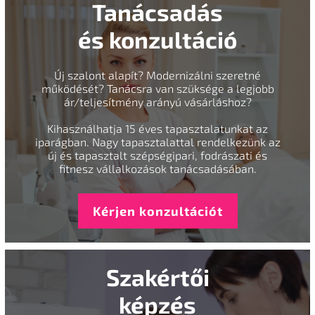
Tanácsadás
és konzultáció
Új szalont alapít? Modernizálni szeretné
működését? Tanácsra van szüksége a legjobb
ár/teljesítmény arányú vásárláshoz?
Kihasználhatja 15 éves tapasztalatunkat az
iparágban. Nagy tapasztalattal rendelkezünk az
új és tapasztalt szépségipari, fodrászati és
fitnesz vállalkozások tanácsadásában.
Kérjen konzultációt
Szakértői
képzés