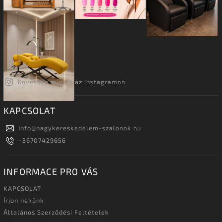
Kövessen minket az Instagramon
KAPCSOLAT
Info
@
nagykereskedelem-szalonok.hu
+36707429656
INFORMACE PRO VÁS
KAPCSOLAT
Írjon nekünk
Általános Szerződési Feltételek