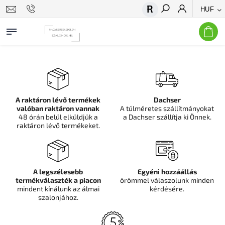
HUF
Keresés
A raktáron lévő termékek
Dachser
valóban raktáron vannak
A túlméretes szállítmányokat
48 órán belül elküldjük a
a Dachser szállítja ki Önnek.
raktáron lévő termékeket.
A legszélesebb
Egyéni hozzáállás
termékválaszték a piacon
örömmel válaszolunk minden
mindent kínálunk az álmai
kérdésére.
szalonjához.