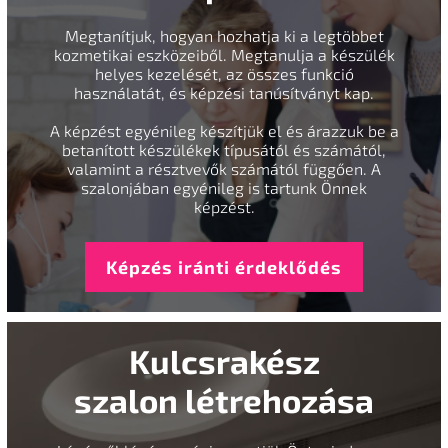
Megtanítjuk, hogyan hozhatja ki a legtöbbet
kozmetikai eszközeiből. Megtanulja a készülék
helyes kezelését, az összes funkció
használatát, és képzési tanúsítványt kap.
A képzést egyénileg készítjük el és árazzuk be a
betanított készülékek típusától és számától,
valamint a résztvevők számától függően. A
szalonjában egyénileg is tartunk Önnek
képzést.
Képzés iránti érdeklődés
Kulcsrakész
szalon létrehozása