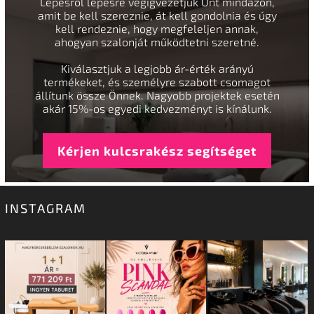
Lépésről lépésre végigvezetjük Önt mindazon,
amit be kell szereznie, át kell gondolnia és úgy
kell rendeznie, hogy megfeleljen annak,
ahogyan szalonját működtetni szeretné.
Kiválasztjuk a legjobb ár-érték arányú
termékeket, és személyre szabott csomagot
állítunk össze Önnek. Nagyobb projektek esetén
akár 15%-os egyedi kedvezményt is kínálunk.
Kérjen kulcsrakész segítséget
INSTAGRAM