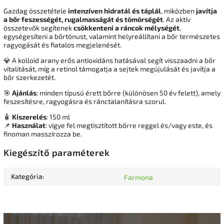
Gazdag összetétele
intenzíven hidratál és táplál
, miközben
javítja
a bőr feszességét, rugalmasságát és tömörségét
. Az aktív
összetevők segítenek
csökkenteni a ráncok mélységét
,
egységesíteni a bőrtónust, valamint helyreállítani a bőr természetes
ragyogását és fiatalos megjelenését.
💎 A kolloid arany erős antioxidáns hatásával segít visszaadni a bőr
vitalitását, míg a retinol támogatja a sejtek megújulását és javítja a
bőr szerkezetét.
🎯
Ajánlás
: minden típusú érett bőrre (különösen 50 év felett), amely
feszesítésre, ragyogásra és ránctalanításra szorul.
🧴
Kiszerelés
: 150 ml
📌
Használat
: vigye fel megtisztított bőrre reggel és/vagy este, és
finoman masszírozza be.
Kiegészítő paraméterek
Kategória
:
Farmona