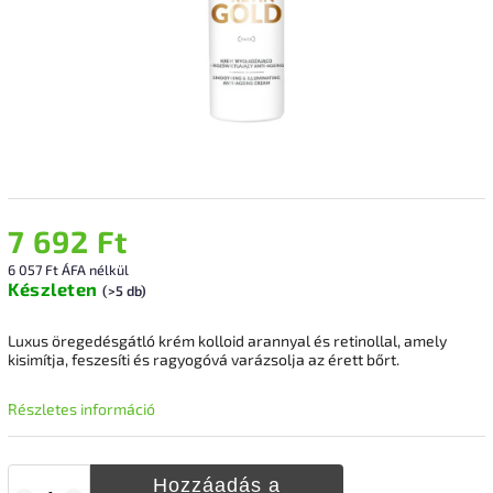
7 692 Ft
6 057 Ft ÁFA nélkül
Készleten
(>5 db)
Luxus öregedésgátló krém kolloid arannyal és retinollal, amely
kisimítja, feszesíti és ragyogóvá varázsolja az érett bőrt.
Részletes információ
Hozzáadás a