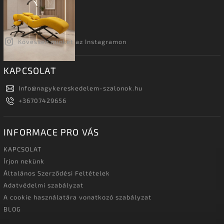
Kövessen minket az Instagramon
KAPCSOLAT
Info
@
nagykereskedelem-szalonok.hu
+36707429656
INFORMACE PRO VÁS
KAPCSOLAT
Írjon nekünk
Általános Szerződési Feltételek
Adatvédelmi szabályzat
A cookie használatára vonatkozó szabályzat
BLOG