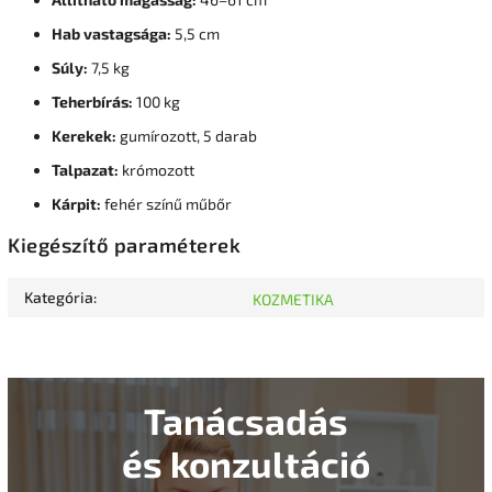
Hab vastagsága:
5,5 cm
Súly:
7,5 kg
Teherbírás:
100 kg
Kerekek:
gumírozott, 5 darab
Talpazat:
krómozott
Kárpit:
fehér színű műbőr
Kiegészítő paraméterek
Kategória
:
KOZMETIKA
Tanácsadás
és konzultáció