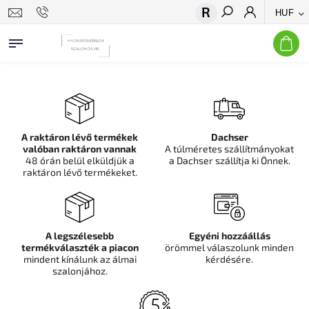
HUF
Keresés
A raktáron lévő termékek
Dachser
valóban raktáron vannak
A túlméretes szállítmányokat
48 órán belül elküldjük a
a Dachser szállítja ki Önnek.
raktáron lévő termékeket.
A legszélesebb
Egyéni hozzáállás
termékválaszték a piacon
örömmel válaszolunk minden
mindent kínálunk az álmai
kérdésére.
szalonjához.