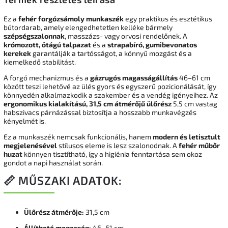
Ez a
fehér forgózsámoly munkaszék
egy praktikus és esztétikus
bútordarab, amely elengedhetetlen kelléke bármely
szépségszalonnak
, masszázs- vagy orvosi rendelőnek. A
krómozott, ötágú talpazat
és a
strapabíró, gumibevonatos
kerekek
garantálják a tartósságot, a könnyű mozgást és a
kiemelkedő stabilitást.
A forgó mechanizmus és a
gázrugós magasságállítás
46–61 cm
között teszi lehetővé az ülés gyors és egyszerű pozicionálását, így
könnyedén alkalmazkodik a szakember és a vendég igényeihez. Az
ergonomikus kialakítású, 31,5 cm átmérőjű ülőrész
5,5 cm vastag
habszivacs párnázással biztosítja a hosszabb munkavégzés
kényelmét is.
Ez a munkaszék nemcsak funkcionális, hanem
modern és letisztult
megjelenésével
stílusos eleme is lesz szalonodnak. A
fehér műbőr
huzat
könnyen tisztítható, így a higiénia fenntartása sem okoz
gondot a napi használat során.
📏 MŰSZAKI ADATOK:
Ülőrész átmérője:
31,5 cm
Állítható magasság:
46–61 cm