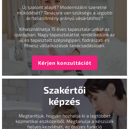
Új szalont alapít? Modernizálni szeretné
működését? Tanácsra van szüksége a legjobb
ár/teljesítmény arányú vásárláshoz?
Kihasználhatja 15 éves tapasztalatunkat az
iparágban. Nagy tapasztalattal rendelkezünk az
új és tapasztalt szépségipari, fodrászati és
fitnesz vállalkozások tanácsadásában.
Kérjen konzultációt
Szakértői
képzés
Megtanítjuk, hogyan hozhatja ki a legtöbbet
kozmetikai eszközeiből. Megtanulja a készülék
helyes kezelését, az összes funkció