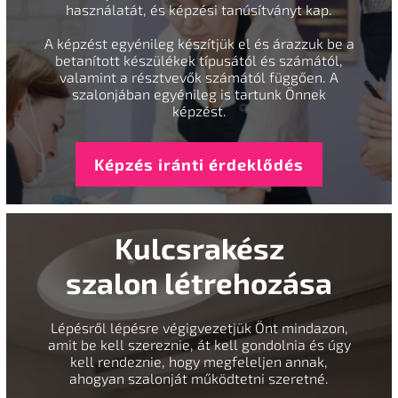
használatát, és képzési tanúsítványt kap.
A képzést egyénileg készítjük el és árazzuk be a
betanított készülékek típusától és számától,
valamint a résztvevők számától függően. A
szalonjában egyénileg is tartunk Önnek
képzést.
Képzés iránti érdeklődés
Kulcsrakész
szalon létrehozása
Lépésről lépésre végigvezetjük Önt mindazon,
amit be kell szereznie, át kell gondolnia és úgy
kell rendeznie, hogy megfeleljen annak,
ahogyan szalonját működtetni szeretné.