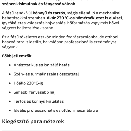
szépen kisimulnak és fényessé válnak
.
A fésű rendkívül
könnyű és tartós
, mégis ellenálló a mechanikai
behatásokkal szemben.
Akár 230 °C-os hőmérsékletet is elvisel
,
így tökéletes választás hajvasalás, hőformázás vagy más hővel
végzett hajkezelések során.
Ez a fésű tökéletes eszköz minden fodrászszalonba, de otthoni
használatra is ideális, ha valóban professzionális eredményre
vágyunk.
Főbb jellemzők:
Antisztatikus és ionizáló hatás
Szén- és turmalinszálas összetétel
Hőálló 230 °C-ig
Simább, fényesebb haj
Tartós és könnyű kialakítás
Ideális professzionális és otthoni használatra
Kiegészítő paraméterek