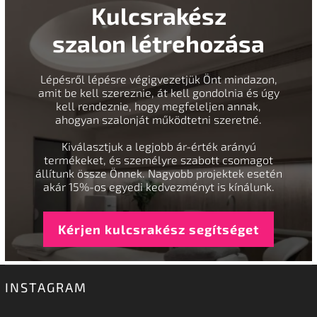
Kulcsrakész
szalon létrehozása
Lépésről lépésre végigvezetjük Önt mindazon,
amit be kell szereznie, át kell gondolnia és úgy
kell rendeznie, hogy megfeleljen annak,
ahogyan szalonját működtetni szeretné.
Kiválasztjuk a legjobb ár-érték arányú
termékeket, és személyre szabott csomagot
állítunk össze Önnek. Nagyobb projektek esetén
akár 15%-os egyedi kedvezményt is kínálunk.
Kérjen kulcsrakész segítséget
INSTAGRAM