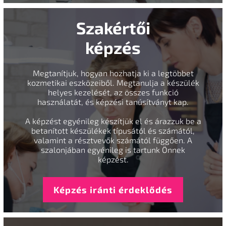
Szakértői
képzés
Megtanítjuk, hogyan hozhatja ki a legtöbbet
kozmetikai eszközeiből. Megtanulja a készülék
helyes kezelését, az összes funkció
használatát, és képzési tanúsítványt kap.
A képzést egyénileg készítjük el és árazzuk be a
betanított készülékek típusától és számától,
valamint a résztvevők számától függően. A
szalonjában egyénileg is tartunk Önnek
képzést.
Képzés iránti érdeklődés