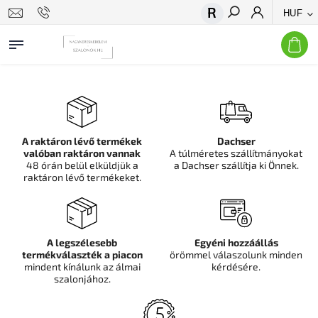
HUF
Keresés
A raktáron lévő termékek
Dachser
valóban raktáron vannak
A túlméretes szállítmányokat
48 órán belül elküldjük a
a Dachser szállítja ki Önnek.
raktáron lévő termékeket.
A legszélesebb
Egyéni hozzáállás
termékválaszték a piacon
örömmel válaszolunk minden
mindent kínálunk az álmai
kérdésére.
szalonjához.