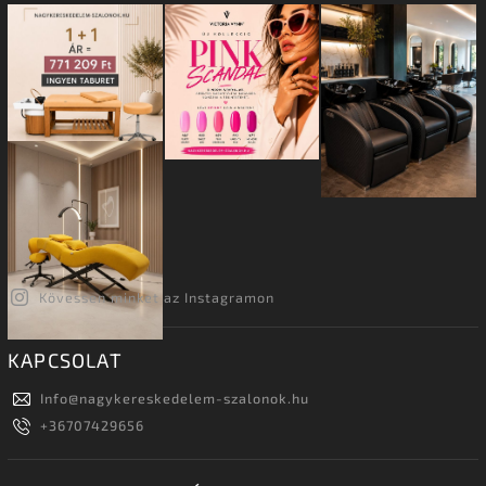
Kövessen minket az Instagramon
KAPCSOLAT
Info
@
nagykereskedelem-szalonok.hu
+36707429656