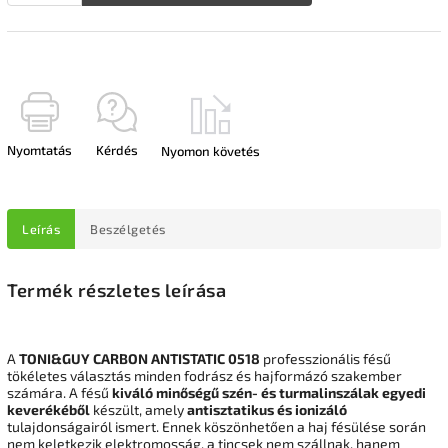
Nyomtatás
Kérdés
Nyomon követés
Leírás
Beszélgetés
Termék részletes leírása
A
TONI&GUY CARBON ANTISTATIC 0518
professzionális fésű
tökéletes választás minden fodrász és hajformázó szakember
számára. A fésű
kiváló minőségű szén- és turmalinszálak egyedi
keverékéből
készült, amely
antisztatikus és ionizáló
tulajdonságairól ismert. Ennek köszönhetően a haj fésülése során
nem keletkezik elektromosság, a tincsek nem szállnak, hanem