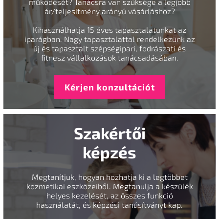
működését? Tanácsra van szüksége a legjobb
ár/teljesítmény arányú vásárláshoz?
Kihasználhatja 15 éves tapasztalatunkat az
iparágban. Nagy tapasztalattal rendelkezünk az
új és tapasztalt szépségipari, fodrászati és
fitnesz vállalkozások tanácsadásában.
Kérjen konzultációt
Szakértői
képzés
Megtanítjuk, hogyan hozhatja ki a legtöbbet
kozmetikai eszközeiből. Megtanulja a készülék
helyes kezelését, az összes funkció
használatát, és képzési tanúsítványt kap.