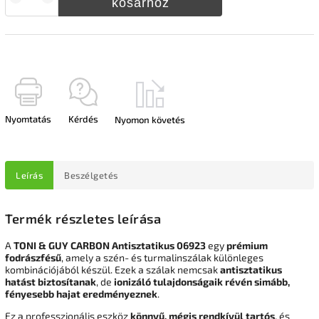
kosárhoz
Nyomtatás
Kérdés
Nyomon követés
Leírás
Beszélgetés
Termék részletes leírása
A
TONI & GUY CARBON Antisztatikus 06923
egy
prémium
fodrászfésű
, amely a szén- és turmalinszálak különleges
kombinációjából készül. Ezek a szálak nemcsak
antisztatikus
hatást biztosítanak
, de
ionizáló tulajdonságaik révén simább,
fényesebb hajat eredményeznek
.
Ez a professzionális eszköz
könnyű, mégis rendkívül tartós
, és