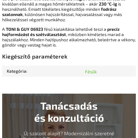
kiválóan ellenáll a magas hőmérsékletnek – akár
230 °C-ig
is
használható. Emiatt tökéletes kiegészítője minden
fodrász
szalonnak
, különösen hajszárítással, hajvasalással vagy más
hőkezeléssel végzett munkához.
A
TONI & GUY 06923
fésű kialakítása lehetővé teszi a
precíz
hajformázást és szétválasztást
, miközben kíméletes marad a
hajszálakhoz. Minden hajtípushoz alkalmazható, beleértve a vékony,
göndör vagy vastag hajat is.
Kiegészítő paraméterek
Kategória
:
Fésűk
Tanácsadás
és konzultáció
Új szalont alapít? Modernizálni szeretné