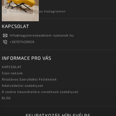
Kövessen minket az Instagramon
KAPCSOLAT
Info
@
nagykereskedelem-szalonok.hu
+36707429656
INFORMACE PRO VÁS
KAPCSOLAT
Írjon nekünk
Általános Szerződési Feltételek
Adatvédelmi szabályzat
A cookie használatára vonatkozó szabályzat
BLOG
FELIRATKOZÁS HÍRLEVÉLRE