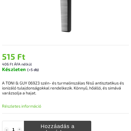
515 Ft
406 Ft ÁFA nélkül
Készleten
(>5 db)
A TONI & GUY 06923 szén- és turmalinszálas fésű antisztatikus és
ionizáló tulajdonságokkal rendelkezik. Könnyű, hőálló, és simává
varázsolja a hajat.
Részletes információ
Hozzáadás a