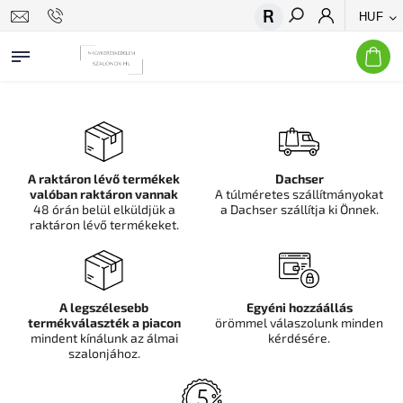
HUF
Keresés
A raktáron lévő termékek
Dachser
valóban raktáron vannak
A túlméretes szállítmányokat
48 órán belül elküldjük a
a Dachser szállítja ki Önnek.
raktáron lévő termékeket.
A legszélesebb
Egyéni hozzáállás
termékválaszték a piacon
örömmel válaszolunk minden
mindent kínálunk az álmai
kérdésére.
szalonjához.