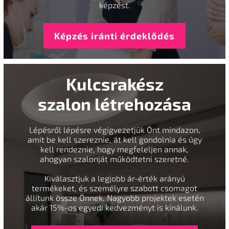
képzést.
Képzés iránti érdeklődés
Kulcsrakész
szalon létrehozása
Lépésről lépésre végigvezetjük Önt mindazon,
amit be kell szereznie, át kell gondolnia és úgy
kell rendeznie, hogy megfeleljen annak,
ahogyan szalonját működtetni szeretné.
Kiválasztjuk a legjobb ár-érték arányú
termékeket, és személyre szabott csomagot
állítunk össze Önnek. Nagyobb projektek esetén
akár 15%-os egyedi kedvezményt is kínálunk.