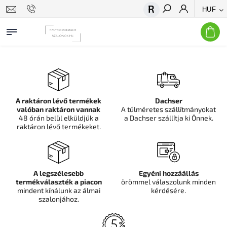
HUF
Keresés
A raktáron lévő termékek
Dachser
valóban raktáron vannak
A túlméretes szállítmányokat
48 órán belül elküldjük a
a Dachser szállítja ki Önnek.
raktáron lévő termékeket.
A legszélesebb
Egyéni hozzáállás
termékválaszték a piacon
örömmel válaszolunk minden
mindent kínálunk az álmai
kérdésére.
szalonjához.