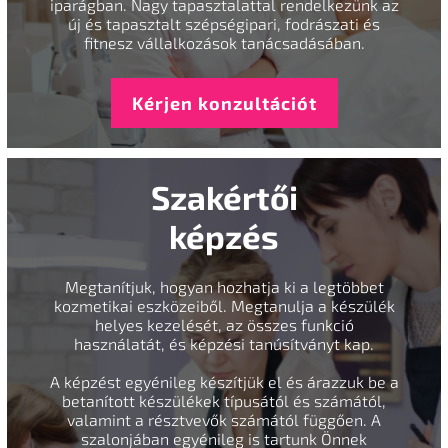
iparágban. Nagy tapasztalattal rendelkezünk az
új és tapasztalt szépségipari, fodrászati és
fitnesz vállalkozások tanácsadásában.
Kérjen konzultációt
Szakértői
képzés
Megtanítjuk, hogyan hozhatja ki a legtöbbet
kozmetikai eszközeiből. Megtanulja a készülék
helyes kezelését, az összes funkció
használatát, és képzési tanúsítványt kap.
A képzést egyénileg készítjük el és árazzuk be a
betanított készülékek típusától és számától,
valamint a résztvevők számától függően. A
szalonjában egyénileg is tartunk Önnek