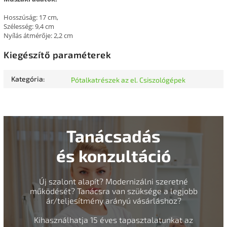
Hosszúság: 17 cm,
Szélesség: 9,4 cm
Nyílás átmérője: 2,2 cm
Kiegészítő paraméterek
Kategória
:
Pótalkatrészek az el. Csiszológépek
Tanácsadás
és konzultáció
Új szalont alapít? Modernizálni szeretné
működését? Tanácsra van szüksége a legjobb
ár/teljesítmény arányú vásárláshoz?
Kihasználhatja 15 éves tapasztalatunkat az