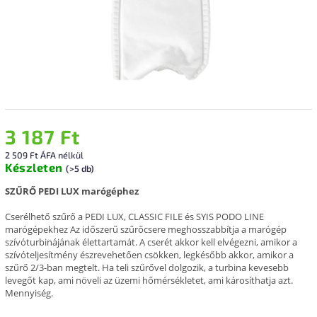
3 187 Ft
2 509 Ft ÁFA nélkül
Készleten
(>5 db)
SZŰRŐ
PEDI LUX marógéphez
Cserélhető szűrő a PEDI LUX, CLASSIC FILE és SYIS PODO LINE
marógépekhez Az időszerű szűrőcsere meghosszabbítja a marógép
szívóturbinájának élettartamát. A cserét akkor kell elvégezni, amikor a
szívóteljesítmény észrevehetően csökken, legkésőbb akkor, amikor a
szűrő 2/3-ban megtelt. Ha teli szűrővel dolgozik, a turbina kevesebb
levegőt kap, ami növeli az üzemi hőmérsékletet, ami károsíthatja azt.
Mennyiség.